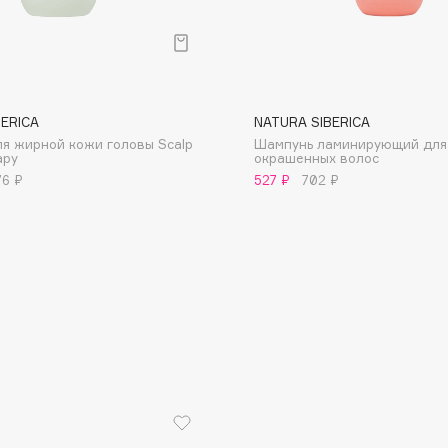
BERICA
NATURA SIBERICA
я жирной кожи головы Scalp
Шампунь ламинирующий для
Consly
apy
окрашенных волос
76 ₽
527 ₽
702 ₽
Corimo
CosRX
Cottolina
Crescina
Cunzite
Curaprox