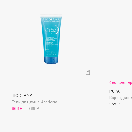
D
d'Alba
Dior
DABO
Divage
DARLING*
Dolce & Gabbana
Darphin
Dolomit
Davines
Dorco
Deonica
DP Daily Perfection
Dessange
Dr. Vranjes Firenze
бестселле
PUPA
E
BIODERMA
Карандаш д
Гель для душа Atoderm
955 ₽
Eat My
Ella Bartsueva Brushes
868 ₽
1988 ₽
Ecolatier
EMBRACE Haircare
Ecotools
Emmanuelle Jane
EGIA
Enough