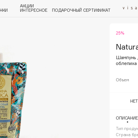
АКЦИИ
НКИ
ИНТЕРЕСНОЕ
ПОДАРОЧНЫЙ СЕРТИФИКАТ
25%
P
Q
R
S
T
U
V
W
Y
Z
А - Я
Natura
Шампунь 
облепиха
Объем
Angiopharm
KIKO Milano
НЕ
Estée Lauder
Clarins
ОПИСАНИЕ
Тип проду
Страна бр