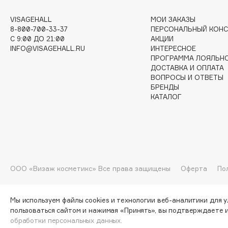
G
VISAGEHALL
МОИ ЗАКАЗЫ
8-800-700-33-37
ПЕРСОНАЛЬНЫЙ КОНС
Garnier
Giardino Magico
C 9:00 ДО 21:00
АКЦИИ
INFO@VISAGEHALL.RU
ИНТЕРЕСНОЕ
Gecko
Gillette
ПРОГРАММА ЛОЯЛЬН
Geltek
Givenchy
ДОСТАВКА И ОПЛАТА
ВОПРОСЫ И ОТВЕТЫ
Genosys
Global Keratin
ЭКСКЛЮЗИВ
БРЕНДЫ
Global White
Geomar
КАТАЛОГ
H
ООО «Визаж косметикс» Все права защищены
Оферта
По
Hadat Cosmetics
HELIBEAUTY
Hamis
Hempz
Hapica
HFC
Мы используем файлы cookies и технологии веб-аналитики для 
пользоваться сайтом и нажимая «Принять», вы подтверждаете 
обработки персональных данных.