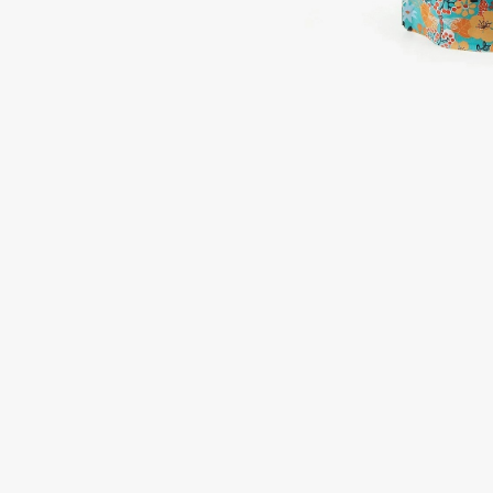
Подарки
0 - 9
Для дома
100BON
22|11
Техника
A
Acqua di Parma
Amina Daudova Brushes
Acque di Italia
Amouage
Adele for you
Amuleto Di Casa
Advante
Angiopharm
ЭКСКЛЮЗИВ
ЭКСКЛЮЗИВ
Aesop
Annbeauty
Age Stop
Anua
ЭКСКЛЮЗИВ
Apadent
AHFA Cosmetics
Apagard
Ajmal