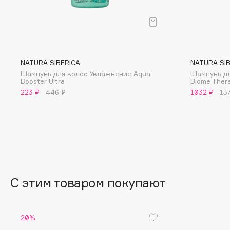
BLOME
C
NATURA SIBERICA
NATURA SI
Шампунь для волос Увлажнение Aqua
Шампунь дл
Cadence
Chupa Chups
Booster Ultra
Biome Ther
223 ₽
446 ₽
1032 ₽
13
Capelli Dorati
Clarette
Carbon Theory
Clarins
Carmex
Clarins Precious
НОВИНКА
Carolina Herrera
Clinique
Catrice
Clive Christian
Celimax
Club De Nuit
С этим товаром покупают
Cettua
Collagenina
20%