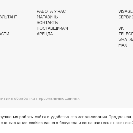
РАБОТА У НАС
VISAG
УЛЬТАНТ
МАГАЗИНЫ
СЕРВИ
Gourmandise
КОНТАКТЫ
ПОСТАВЩИКАМ
VK
Grace Day
ОСТИ
АРЕНДА
TELEG
Guerlain
WHATS
MAX
Guess
литика обработки персональных данных
Holika Holika
Holly Polly
Holy Land
улучшения работы сайта и удобства его использования. Продолжая
использование cookies вашего браузера и соглашаетесь
с политико