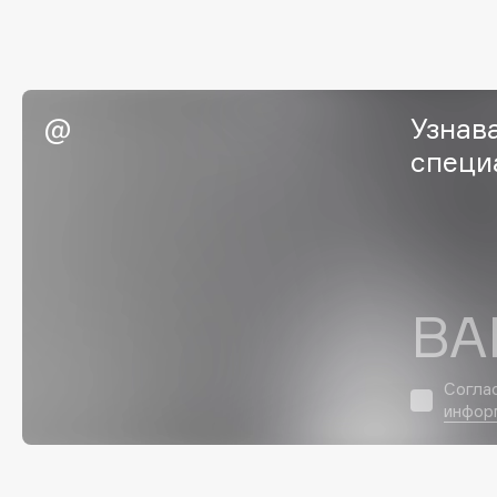
Eigshow
EpilProfi
Elemis
Erborian
Elian Russia
Essence
Узнав
Elie Saab
Essential Parfums Paris
специ
F
FANE
Flipper
ВА
Farmstay
FLOEMA
Felce Azzurra
Floraïku
Согла
Fillerina
Forlle'd
ЭКСКЛЮЗИВ
инфор
Fiona Franchimon