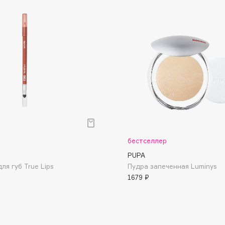
Dr.Althea
Dr.Ceuracle
Dr.Jart+
DSD de Luxe
Dyson
р
бестселлер
PUPA
ля губ True Lips
Пудра запеченная Luminys
1679 ₽
Estrâde
Estée Lauder
Etat Pur
Etude House