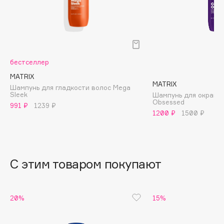
B
Babor
Baffy
Balmain Hair Couture
ЭКСКЛЮЗИВ
бестселлер
Banderas
MATRIX
MATRIX
Basicare
Шампунь для гладкости волос Mega
Sleek
Шампунь для окрашен
Batiste
Obsessed
991 ₽
1239 ₽
Beauty Bomb
1200 ₽
1500 ₽
Beauty Pati
Beautyblades
НОВИНКА
beautyblender
С этим товаром покупают
Bebble
Beverly Hills Polo Club
20%
15%
Biodance
Bioderma