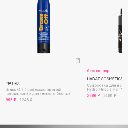
Biomed
Biorepair
Blanx
Blistex
BLOME
Boadicea The Victorious
Bobbi Brown
BOOMSHOP
BORK
бестселлер
Brunello Cucinelli
HADAT COSMETICS
Bvlgari
MATRIX
Сыворотка для воло
Hydro Miracle Hair Se
Brass Off Профессиональный
by TERRY
кондиционер для темного блонда
2686 ₽
3160 ₽
BY WISHTREND
998 ₽
1248 ₽
Byredo
C