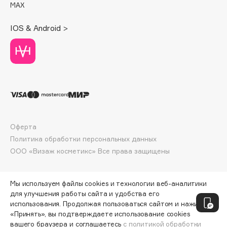
MAX
Deonica
Dessange
IOS & Android >
Dior
Divage
Dolce & Gabbana
Dolomit
Dorco
DP Daily Perfection
Dr. Vranjes Firenze
Оферта
Dr.Althea
Политика обработки персональных данных
Dr.Ceuracle
ООО «Визаж косметикс» Все права защищены
Dr.Jart+
DSD de Luxe
Мы используем файлы cookies и технологии веб-аналитики
Dyson
для улучшения работы сайта и удобства его
использования. Продолжая пользоваться сайтом и нажимая
«Принять», вы подтверждаете использование cookies
вашего браузера и соглашаетесь
с политикой обработки