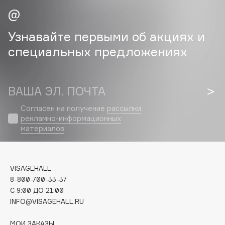
Cadence
Узнавайте первыми об акциях и
Capelli Dorati
Carbon Theory
специальных предложениях
Carmex
Carolina Herrera
ВАША ЭЛ. ПОЧТА
Catrice
Celimax
Согласен на получение
рассылки
Cettua
рекламно-информационных
материалов
Chupa Chups
Clarette
Clarins
VISAGEHALL
Clarins Precious
НОВИНКА
8-800-700-33-37
Clinique
C 9:00 ДО 21:00
INFO@VISAGEHALL.RU
Clive Christian
Club De Nuit
МОИ ЗАКАЗЫ