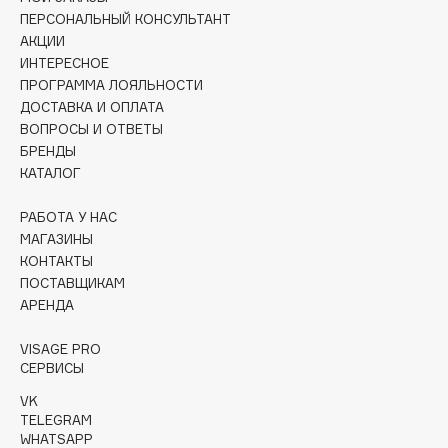
Collagenina
ПЕРСОНАЛЬНЫЙ КОНСУЛЬТАНТ
Consly
АКЦИИ
ИНТЕРЕСНОЕ
Corimo
ПРОГРАММА ЛОЯЛЬНОСТИ
CosRX
ДОСТАВКА И ОПЛАТА
Cottolina
ВОПРОСЫ И ОТВЕТЫ
БРЕНДЫ
Crescina
КАТАЛОГ
Cunzite
Curaprox
РАБОТА У НАС
МАГАЗИНЫ
КОНТАКТЫ
D
ПОСТАВЩИКАМ
АРЕНДА
d'Alba
VISAGE PRO
DABO
СЕРВИСЫ
DARLING*
VK
Darphin
TELEGRAM
Davines
WHATSAPP