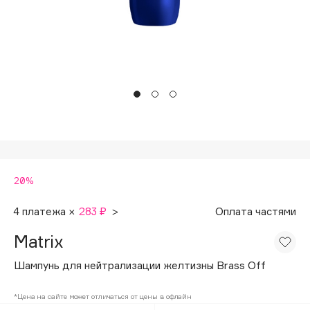
Подарки
Tom Ford
HFC
Для дома
Angiopharm
Техника
KIKO Milano
Estée Lauder
Clarins
0 - 9
20%
100BON
22|11
4 платежа ×
283 ₽
>
Оплата частями
Matrix
A
Шампунь для нейтрализации желтизны Brass Off
Acqua di Parma
*Цена на сайте может отличаться от цены в офлайн
Acque di Italia