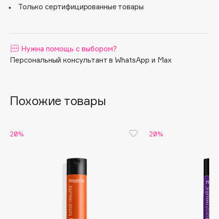
Только сертифицированные товары
Apagard
Aravia Professional
Arcadia
Нужна помощь с выбором?
Archetype
Персональный консультант в WhatsApp и Max
Architect Demidoff
ARIVE MAKEUP
Art&Fact
Похожие товары
Art-Visage
Artdeco
20%
20%
Astra
Atelier Rebul
Augustinus Bader
Aveda
Avene