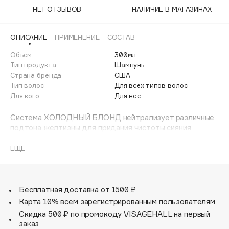
Adele for you
НЕТ ОТЗЫВОВ
НАЛИЧИЕ В МАГАЗИНАХ
Финал лета
Advante
ЭКСКЛЮЗИВ
1 АВГ - 31 АВГ
Aesop
ОПИСАНИЕ
ПРИМЕНЕНИЕ
СОСТАВ
Age Stop
Объем
ЭКСКЛЮЗИВ
300мл
Тип продукта
Шампунь
AHFA Cosmetics
Страна бренда
США
Ajmal
Тип волос
Для всех типов волос
Для кого
Для нее
Alix Avien
Allies of Skin
Система ХОЛОДНЫЙ БЛОНД нейтрализует различные
AMAN
подтона желтизны для придания чистоты сияния
холодным оттенкам блонд. Оптимален после
Amina Daudova Brushes
окрашивания блонд. Использовать шампунь через день
ЕЩЁ
Amouage
для нейтрализации. Система ХОЛОДНЫЙ БЛОНД
Amuleto Di Casa
состоит из шампуня для нейтрализации, кондиционера
для питания и несмываемого крема для разглаживания,
Angiopharm
ЭКСКЛЮЗИВ
смягчения и защиты волос.
Бесплатная доставка от 1500 ₽
Annbeauty
Карта 10% всем зарегистрированным пользователям
Anua
Скидка 500 ₽ по промокоду VISAGEHALL на первый
заказ
Apadent