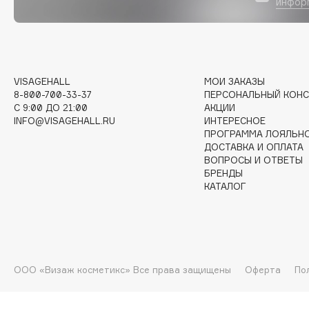
инфор
G
Garnier
Giardino Magico
VISAGEHALL
МОИ ЗАКАЗЫ
Gecko
Gillette
8-800-700-33-37
ПЕРСОНАЛЬНЫЙ КОНС
Geltek
Givenchy
C 9:00 ДО 21:00
АКЦИИ
Genosys
Global Keratin
INFO@VISAGEHALL.RU
ИНТЕРЕСНОЕ
ЭКСКЛЮЗИВ
ПРОГРАММА ЛОЯЛЬН
Global White
Geomar
ДОСТАВКА И ОПЛАТА
ВОПРОСЫ И ОТВЕТЫ
БРЕНДЫ
КАТАЛОГ
H
Hadat Cosmetics
HELIBEAUTY
Hamis
Hempz
ООО «Визаж косметикс» Все права защищены
Оферта
По
Hapica
HFC