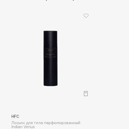
D
d'Alba
Dior
DABO
Divage
DARLING*
Dolce & Gabbana
Darphin
Dolomit
Davines
Dorco
Deonica
DP Daily Perfection
Dessange
Dr. Vranjes Firenze
E
Eat My
Ella Bartsueva Brushes
Ecolatier
EMBRACE Haircare
HFC
Ecotools
Emmanuelle Jane
Лосьон для тела парфюмированный
Indian Venus
EGG
Enough