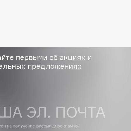
Eva Mosaic
Ex Nihilo
EXOARI L
айте первыми об акциях и
альных предложениях
Fragrance Du Bois
Frederic Malle
Frudia
ША ЭЛ. ПОЧТА
Funny Organix
сен на получение
рассылки рекламно-