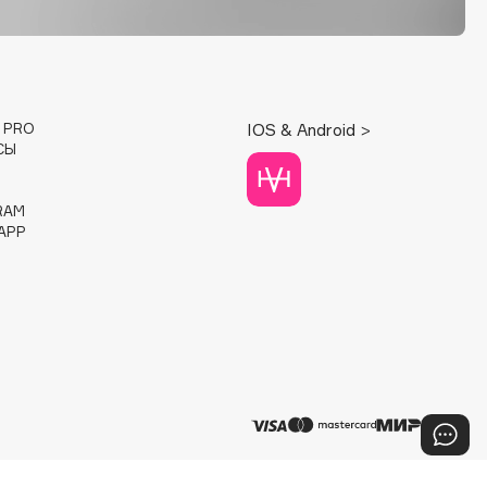
E PRO
IOS & Android >
СЫ
RAM
APP