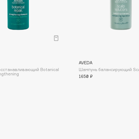
Consly
Corimo
AVEDA
CosRX
сстанавливающий Botanical
Шампунь балансирующий Scal
ngthening
Cottolina
1650 ₽
Crescina
Cunzite
Curaprox