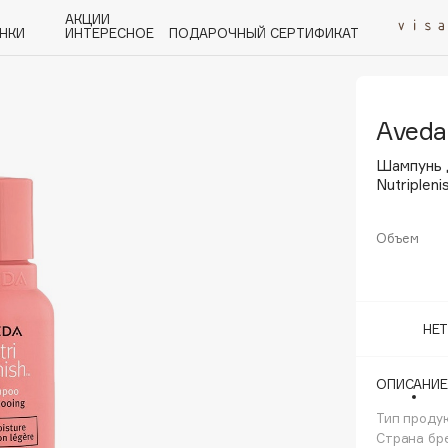
АКЦИИ
НКИ
ИНТЕРЕСНОЕ
ПОДАРОЧНЫЙ СЕРТИФИКАТ
Aveda
P
Q
R
S
T
U
V
W
Y
Z
А - Я
Шампунь 
Nutripleni
Объем
Angiopharm
KIKO Milano
НЕ
Estée Lauder
Clarins
ОПИСАНИЕ
Тип проду
Страна бр