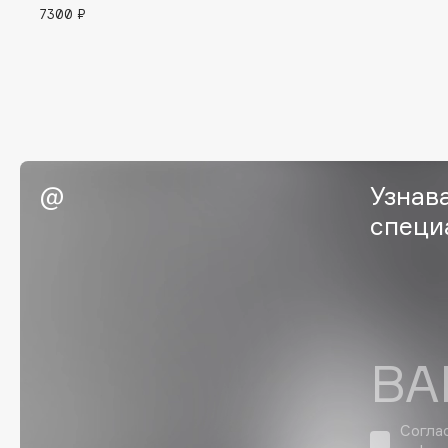
7300 ₽
EGIA
EpilProfi
Eigshow
Erborian
Elemis
Essence
Elian Russia
Essential Parfums Paris
Elie Saab
Estrâde
Узнав
специ
F
FANE
Flipper
Farmstay
FLOEMA
Felce Azzurra
Floraïku
ВА
Fillerina
Forlle'd
ЭКСКЛЮЗИВ
Fiona Franchimon
Согла