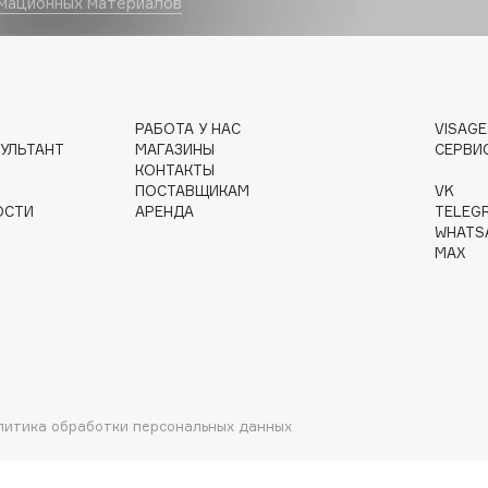
мационных материалов
Gourmandise
РАБОТА У НАС
VISAG
Grace Day
УЛЬТАНТ
МАГАЗИНЫ
СЕРВИ
Guerlain
КОНТАКТЫ
Guess
ПОСТАВЩИКАМ
VK
ОСТИ
АРЕНДА
TELEG
WHATS
MAX
Holika Holika
Holly Polly
литика обработки персональных данных
Holy Land