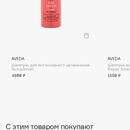
BLOME
C
Cadence
Chupa Chups
Capelli Dorati
Clarette
AVEDA
AVEDA
Carbon Theory
Clarins
Шампунь для интенсивного увлажнения
Шампунь во
Nutriplenish
Repair Stre
Carmex
Clarins Precious
НОВИНКА
4800 ₽
1650 ₽
Carolina Herrera
Clinique
Catrice
Clive Christian
Celimax
Club De Nuit
Cettua
Collagenina
С этим товаром покупают