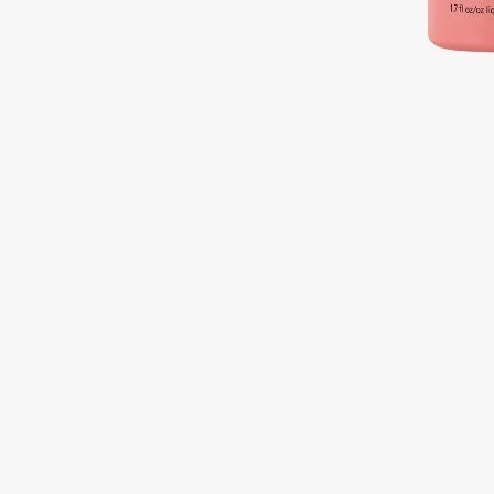
Подарки
0 - 9
Для дома
100BON
22|11
Техника
A
Acqua di Parma
Amina Daudova Brushes
Acque di Italia
Amouage
Adele for you
Amuleto Di Casa
Advante
Angiopharm
ЭКСКЛЮЗИВ
ЭКСКЛЮЗИВ
Aesop
Annbeauty
Age Stop
Anua
ЭКСКЛЮЗИВ
Apadent
AHFA Cosmetics
Apagard
Ajmal