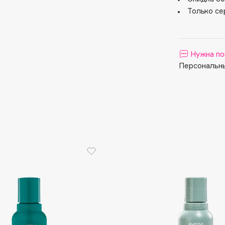
Aveda
Только се
Avene
Нужна по
Персональны
Boadicea The Victorious
Bobbi Brown
BOOMSHOP
BORK
Brunello Cucinelli
Bvlgari
by TERRY
BY WISHTREND
Byredo