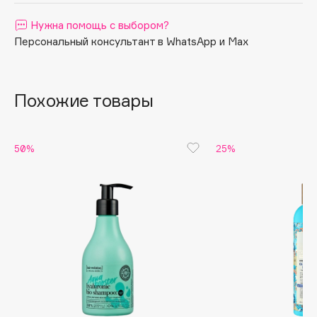
Apagard
Нужна помощь с выбором?
Aravia Professional
Персональный консультант в WhatsApp и Max
Arcadia
Archetype
Похожие товары
Architect Demidoff
ARIVE MAKEUP
Art&Fact
50%
25%
Art-Visage
Artdeco
Astra
Atelier Rebul
Augustinus Bader
Aveda
Avene