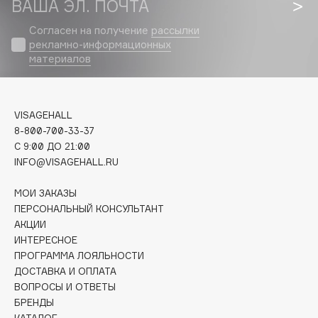
ВАША ЭЛ. ПОЧТА
Biomed
Biorepair
Согласен на получение
рассылки
Blanx
рекламно-информационных
материалов
Blistex
BLOME
Boadicea The Victorious
VISAGEHALL
Bobbi Brown
8-800-700-33-37
BOOMSHOP
C 9:00 ДО 21:00
INFO@VISAGEHALL.RU
BORK
Brunello Cucinelli
МОИ ЗАКАЗЫ
Bvlgari
ПЕРСОНАЛЬНЫЙ КОНСУЛЬТАНТ
by TERRY
АКЦИИ
ИНТЕРЕСНОЕ
BY WISHTREND
ПРОГРАММА ЛОЯЛЬНОСТИ
Byredo
ДОСТАВКА И ОПЛАТА
ВОПРОСЫ И ОТВЕТЫ
БРЕНДЫ
C