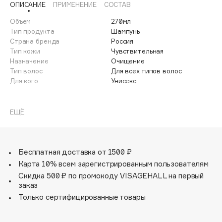
ОПИСАНИЕ
ПРИМЕНЕНИЕ
СОСТАВ
Adele for you
Финал лета
Advante
Объем
270мл
ЭКСКЛЮЗИВ
Тип продукта
Шампунь
1 АВГ - 31 АВГ
Aesop
Страна бренда
Россия
Age Stop
Тип кожи
Чувствительная
ЭКСКЛЮЗИВ
Назначение
Очищение
AHFA Cosmetics
Тип волос
Для всех типов волос
Ajmal
Для кого
Унисекс
Alix Avien
Шампунь «D-TOX. Super детокс» мягко очищает,
Allies of Skin
предотвращая раздражение, шелушение и зуд.
ЕЩЁ
AMAN
Ухаживает за кожей головы, способствует
восстановлению и дальнейшему поддержанию баланса
Amina Daudova Brushes
Amouage
Бесплатная доставка от 1500 ₽
Amuleto Di Casa
Карта 10% всем зарегистрированным пользователям
Скидка 500 ₽ по промокоду VISAGEHALL на первый
Angiopharm
ЭКСКЛЮЗИВ
заказ
Annbeauty
Только сертифицированные товары
Anua
Apadent