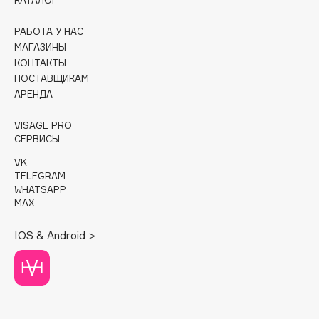
КАТАЛОГ
Cadence
РАБОТА У НАС
Capelli Dorati
МАГАЗИНЫ
КОНТАКТЫ
Carbon Theory
ПОСТАВЩИКАМ
Carmex
АРЕНДА
Carolina Herrera
VISAGE PRO
Catrice
СЕРВИСЫ
Celimax
VK
Cettua
TELEGRAM
Chupa Chups
WHATSAPP
MAX
Clarette
Clarins
IOS & Android >
Clarins Precious
НОВИНКА
Clinique
Clive Christian
Club De Nuit