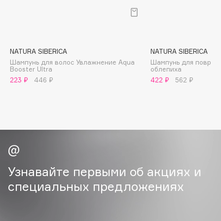
B
Babor
Baffy
NATURA SIBERICA
NATURA SIBERICA
Balmain Hair Couture
ЭКСКЛЮЗИВ
Шампунь для волос Увлажнение Aqua
Шампунь для повреж
Booster Ultra
облепиха
Banderas
223 ₽
446 ₽
422 ₽
562 ₽
Basicare
Batiste
Beauty Bomb
Beauty Pati
Beautyblades
НОВИНКА
beautyblender
Узнавайте первыми об акциях и
Bebble
Beverly Hills Polo Club
специальных предложениях
Biodance
Bioderma