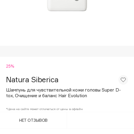
Подарки
Tom Ford
HFC
Для дома
Angiopharm
Техника
KIKO Milano
Estée Lauder
Clarins
0 - 9
25%
Natura Siberica
100BON
22|11
Шампунь для чувствительной кожи головы Super D-
tox, Очищение и баланс Hair Evolution
A
*Цена на сайте может отличаться от цены в офлайн
НЕТ ОТЗЫВОВ
Acqua di Parma
Acque di Italia