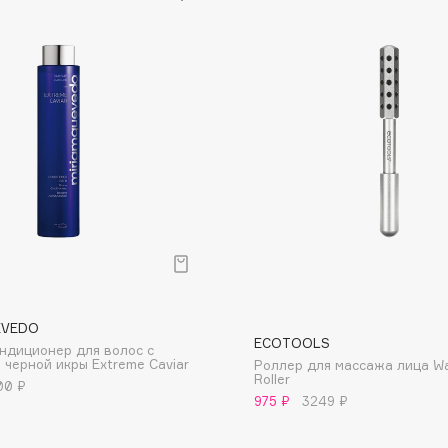
Dr.Althea
Dr.Ceuracle
Dr.Jart+
DSD de Luxe
Dyson
р
EVEDO
ECOTOOLS
ндиционер для волос с
Estrâde
 черной икры Extreme Caviar
Роллер для массажа лица W
Roller
00 ₽
Estée Lauder
975 ₽
3249 ₽
Etat Pur
Etude House