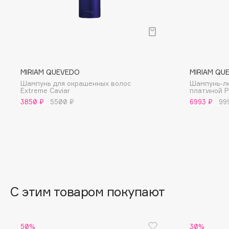
BLOME
C
MIRIAM QUEVEDO
MIRIAM QU
Cadence
Chupa Chups
Шампунь для окрашенных волос
Шампунь-л
Extreme Caviar
платиной P
Capelli Dorati
Clarette
3850 ₽
5500 ₽
6993 ₽
99
Carbon Theory
Clarins
Carmex
Clarins Precious
НОВИНКА
Carolina Herrera
Clinique
Catrice
Clive Christian
Celimax
Club De Nuit
Cettua
Collagenina
С этим товаром покупают
50%
30%