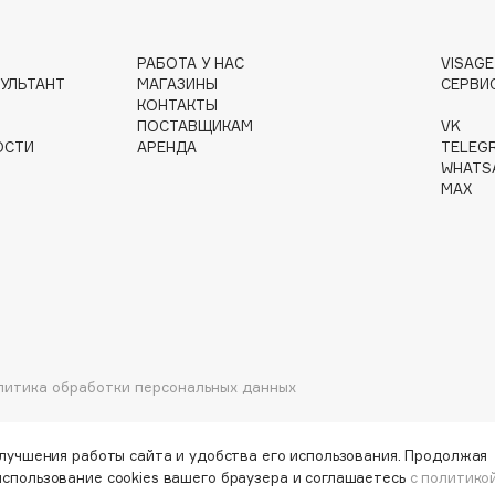
РАБОТА У НАС
VISAG
Gourmandise
УЛЬТАНТ
МАГАЗИНЫ
СЕРВИ
КОНТАКТЫ
Grace Day
ПОСТАВЩИКАМ
VK
Guerlain
ОСТИ
АРЕНДА
TELEG
WHATS
Guess
MAX
Holika Holika
литика обработки персональных данных
Holly Polly
Holy Land
улучшения работы сайта и удобства его использования. Продолжая
использование cookies вашего браузера и соглашаетесь
с политико