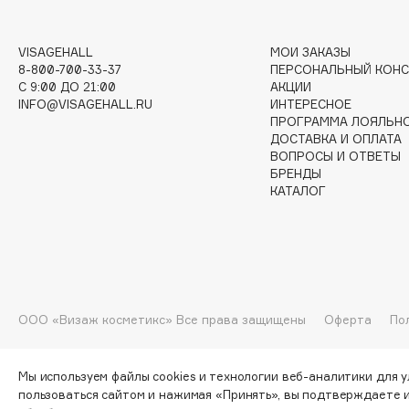
G
VISAGEHALL
МОИ ЗАКАЗЫ
Garnier
Giardino Magico
8-800-700-33-37
ПЕРСОНАЛЬНЫЙ КОНС
C 9:00 ДО 21:00
АКЦИИ
Gecko
Gillette
INFO@VISAGEHALL.RU
ИНТЕРЕСНОЕ
Geltek
Givenchy
ПРОГРАММА ЛОЯЛЬН
ДОСТАВКА И ОПЛАТА
Genosys
Global Keratin
ЭКСКЛЮЗИВ
ВОПРОСЫ И ОТВЕТЫ
Global White
Geomar
БРЕНДЫ
КАТАЛОГ
H
Hadat Cosmetics
HELIBEAUTY
ООО «Визаж косметикс» Все права защищены
Оферта
По
Hamis
Hempz
Hapica
HFC
Мы используем файлы cookies и технологии веб-аналитики для 
пользоваться сайтом и нажимая «Принять», вы подтверждаете 