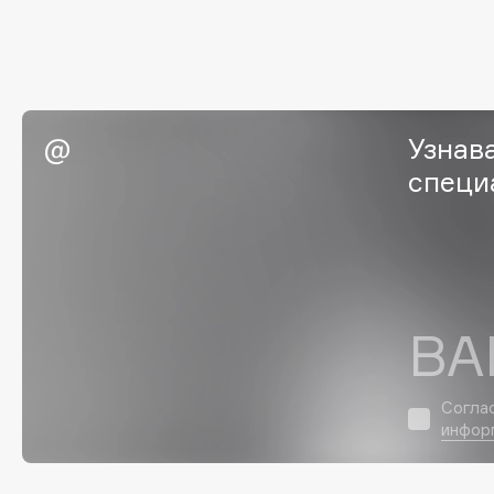
Eigshow
EpilProfi
Elemis
Erborian
Elian Russia
Essence
Elie Saab
Essential Parfums Paris
Узнав
специ
F
FANE
Flipper
Farmstay
FLOEMA
ВА
Felce Azzurra
Floraïku
Fillerina
Forlle'd
ЭКСКЛЮЗИВ
Согла
Fiona Franchimon
инфор