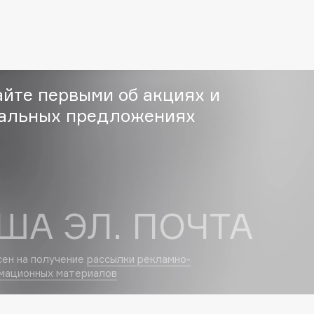
Etude organix
Eva Mosaic
Ex Nihilo
EXOARI L
айте первыми об акциях и
альных предложениях
Fragrance Du Bois
Frederic Malle
ША ЭЛ. ПОЧТА
Frudia
Funny Organix
сен на получение
рассылки рекламно-
мационных материалов