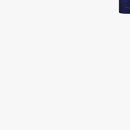
Подарки
0 - 9
Для дома
100BON
22|11
Техника
A
Acqua di Parma
Amina Daudova Brushes
Acque di Italia
Amouage
Adele for you
Amuleto Di Casa
Advante
Angiopharm
ЭКСКЛЮЗИВ
ЭКСКЛЮЗИВ
Aesop
Annbeauty
Age Stop
Anua
ЭКСКЛЮЗИВ
Apadent
AHFA Cosmetics
Apagard
Ajmal