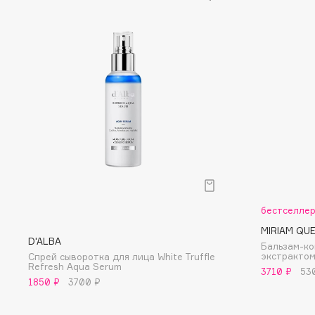
D
d'Alba
Dior
DABO
Divage
DARLING*
Dolce & Gabbana
Darphin
Dolomit
Davines
Dorco
Deonica
DP Daily Perfection
Dessange
Dr. Vranjes Firenze
бестселле
E
MIRIAM QU
D'ALBA
Бальзам-ко
Eat My
Ella Bartsueva Brushes
экстрактом
Спрей сыворотка для лица White Truffle
Refresh Aqua Serum
3710 ₽
53
Ecolatier
EMBRACE Haircare
1850 ₽
3700 ₽
Ecotools
Emmanuelle Jane
EGIA
Enough