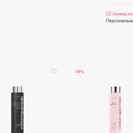
Aveda
Avene
Нужна по
Персональны
Boadicea The Victorious
Bobbi Brown
30%
BOOMSHOP
BORK
Brunello Cucinelli
Bvlgari
by TERRY
BY WISHTREND
Byredo