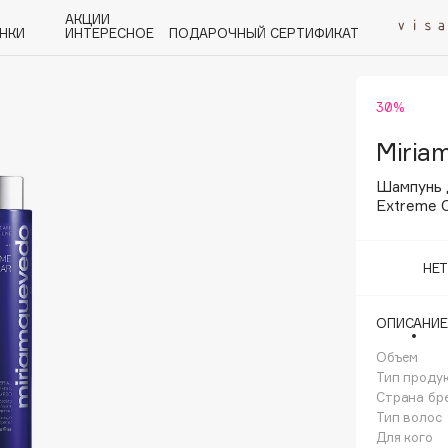
АКЦИИ
НКИ
ИНТЕРЕСНОЕ
ПОДАРОЧНЫЙ СЕРТИФИКАТ
30%
P
Q
R
S
T
U
V
W
Y
Z
А - Я
Miria
Шампунь 
Extreme C
НЕ
Angiopharm
KIKO Milano
ОПИСАНИЕ
Estée Lauder
Объем
Clarins
Тип проду
Страна бр
Тип волос
Для кого