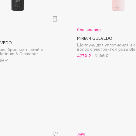
бестселлер
MIRIAM QUEVEDO
EVEDO
Шампунь для уплотнения и 
Consly
волос с экстрактом розы Bla
юкс бриллиантовый с
latinum & Diamonds
Corimo
4270 ₽
6100 ₽
90 ₽
CosRX
Cottolina
Crescina
Cunzite
Curaprox
70%