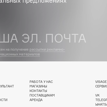
альных предложениях
Eva Mosaic
Ex Nihilo
EXOARI L
ША ЭЛ. ПОЧТА
сен на получение
рассылки рекламно-
мационных материалов
Fragrance Du Bois
Frederic Malle
Frudia
РАБОТА У НАС
VISAG
УЛЬТАНТ
МАГАЗИНЫ
СЕРВИ
Funny Organix
КОНТАКТЫ
ПОСТАВЩИКАМ
VK
ОСТИ
АРЕНДА
TELEG
WHATS