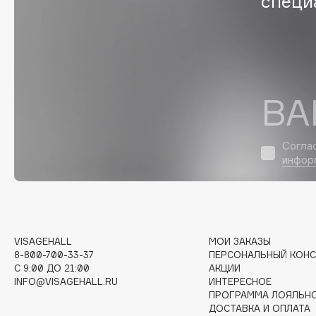
специ
EGIA
EpilProfi
Eigshow
Erborian
Elemis
Essence
Elian Russia
Essential Parfums Paris
ВА
Elie Saab
Estrâde
Согла
инфор
F
FANE
Flipper
Farmstay
FLOEMA
Felce Azzurra
Floraïku
VISAGEHALL
МОИ ЗАКАЗЫ
8-800-700-33-37
ПЕРСОНАЛЬНЫЙ КОНС
Fillerina
Forlle'd
ЭКСКЛЮЗИВ
C 9:00 ДО 21:00
АКЦИИ
Fiona Franchimon
INFO@VISAGEHALL.RU
ИНТЕРЕСНОЕ
ПРОГРАММА ЛОЯЛЬН
ДОСТАВКА И ОПЛАТА