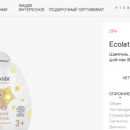
АКЦИИ
НКИ
ИНТЕРЕСНОЕ
ПОДАРОЧНЫЙ СЕРТИФИКАТ
25%
P
Q
R
S
T
U
V
W
Y
Z
А - Я
Ecolat
Шампунь 
дой-пак 
НЕ
Angiopharm
KIKO Milano
ОПИСАНИЕ
Estée Lauder
Объем
Clarins
Тип проду
Страна бр
Тип волос
Для кого