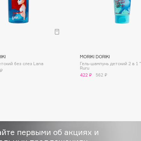
Dr.Althea
Dr.Ceuracle
Dr.Jart+
DSD de Luxe
Dyson
IKI
MORIKI DORIKI
тский без слез Lana
Гель-шампунь детский 2 в 1 
Ruru
 ₽
422 ₽
562 ₽
Estée Lauder
Etat Pur
айте первыми об акциях и
Etude House
Etude organix