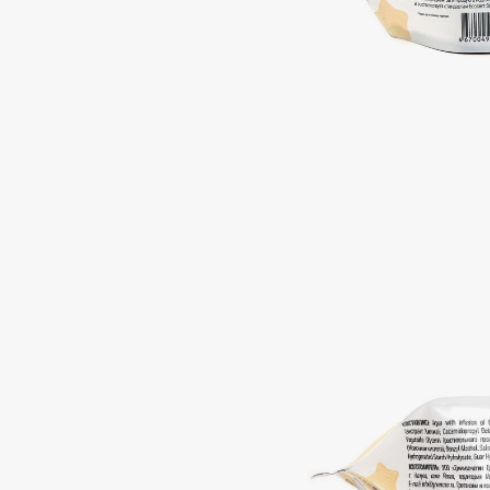
Aravia Professional
Alix Avien
Arcadia
Allies of Skin
Archetype
AMAN
B
Babor
beautyblender
Baffy
Bebble
Balmain Hair Couture
Beverly Hills Polo Club
ЭКСКЛЮЗИВ
Biodance
Banderas
Bioderma
Basicare
Biomed
Batiste
Biorepair
Beauty Bomb
Blanx
Beauty Pati
Blistex
Beautyblades
НОВИНКА