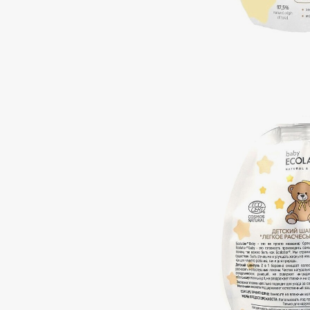
Подарки
0 - 9
Для дома
100BON
22|11
Техника
A
Acqua di Parma
Amina Daudova Brushes
Acque di Italia
Amouage
Adele for you
Amuleto Di Casa
Advante
Angiopharm
ЭКСКЛЮЗИВ
ЭКСКЛЮЗИВ
Aesop
Annbeauty
Age Stop
Anua
ЭКСКЛЮЗИВ
Apadent
AHFA Cosmetics
Apagard
Ajmal