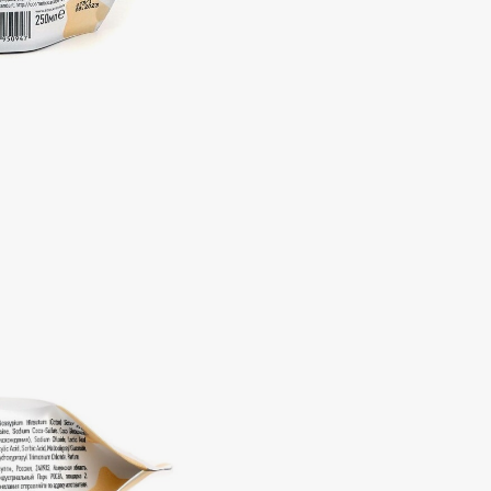
Aveda
Avene
Boadicea The Victorious
Bobbi Brown
BOOMSHOP
BORK
Brunello Cucinelli
Bvlgari
by TERRY
BY WISHTREND
Byredo