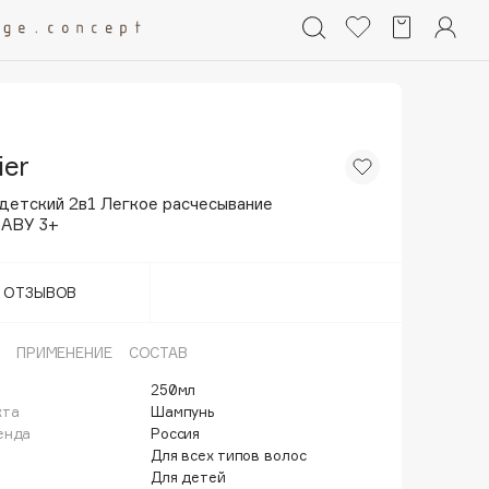
ier
детский 2в1 Легкое расчесывание
BABY 3+
Т ОТЗЫВОВ
ПРИМЕНЕНИЕ
СОСТАВ
250мл
кта
Шампунь
енда
Россия
Для всех типов волос
Для детей