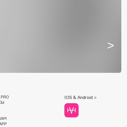
E PRO
IOS & Android >
СЫ
RAM
APP