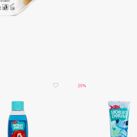
Consly
Corimo
CosRX
Cottolina
Crescina
25%
Cunzite
Curaprox