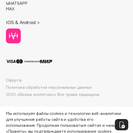
WHATSAPP
Deonica
MAX
Dessange
Dior
IOS & Android >
Divage
Dolce & Gabbana
Dolomit
Dorco
DP Daily Perfection
Dr. Vranjes Firenze
Dr.Althea
Оферта
Политика обработки персональных данных
Dr.Ceuracle
ООО «Визаж косметикс» Все права защищены
Dr.Jart+
DSD de Luxe
Dyson
Мы используем файлы cookies и технологии веб-аналитики
для улучшения работы сайта и удобства его
использования. Продолжая пользоваться сайтом и нажимая
«Принять», вы подтверждаете использование cookies