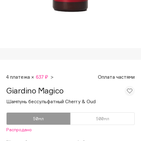
Подарки
Tom Ford
HFC
Для дома
Angiopharm
Техника
KIKO Milano
Estée Lauder
Clarins
0 - 9
4 платежа ×
637 ₽
>
Оплата частями
100BON
Giardino Magico
22|11
Шампунь бессульфатный Cherry & Oud
A
50мл
500мл
Acqua di Parma
Распродано
Acque di Italia