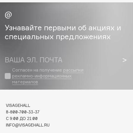
Cadence
Capelli Dorati
Узнавайте первыми об акциях и
Carbon Theory
специальных предложениях
Carmex
Carolina Herrera
Catrice
ВАША ЭЛ. ПОЧТА
Celimax
Cettua
Согласен на получение
рассылки
рекламно-информационных
Chupa Chups
материалов
Clarette
Clarins
Clarins Precious
НОВИНКА
VISAGEHALL
Clinique
8-800-700-33-37
C 9:00 ДО 21:00
Clive Christian
INFO@VISAGEHALL.RU
Club De Nuit