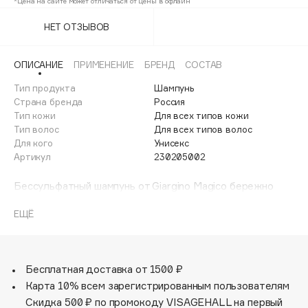
*Цена на сайте может отличаться от цены в офлайн
Adele for you
Финал лета
НЕТ ОТЗЫВОВ
Advante
ЭКСКЛЮЗИВ
1 АВГ - 31 АВГ
Aesop
ОПИСАНИЕ
ПРИМЕНЕНИЕ
БРЕНД
СОСТАВ
Age Stop
ЭКСКЛЮЗИВ
Тип продукта
Шампунь
AHFA Cosmetics
Страна бренда
Россия
Ajmal
Тип кожи
Для всех типов кожи
Alix Avien
Тип волос
Для всех типов волос
Для кого
Унисекс
Allies of Skin
Артикул
230205002
AMAN
Бессульфатный шампунь от Giargino Magico бережно
Amina Daudova Brushes
очищает поверхность кожи головы от себума и средств
Amouage
стайлинга по всей длине.
ЕЩЁ
Amuleto Di Casa
Благодаря смягченной формуле обеспечивает
поддержание необходимого уровня Ph, обладает
Angiopharm
ЭКСКЛЮЗИВ
эффектом антистатика, сохраняет насыщенный цвет
Annbeauty
окрашенных волос, увлажняет и питает эпидермис.
Бесплатная доставка от 1500 ₽
А входящие, в состав, протеины пшеницы смягчают и
Карта 10% всем зарегистрированным пользователям
Anua
укрепляют структуру локонов, придавая им блеск и
Скидка 500 ₽ по промокоду VISAGEHALL на первый
Apadent