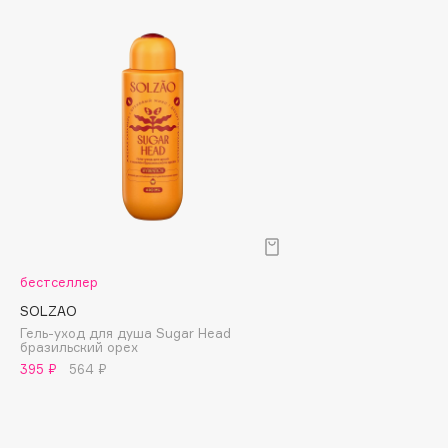
Biomed
Biorepair
Blanx
Blistex
BLOME
Boadicea The Victorious
Bobbi Brown
BOOMSHOP
BORK
Brunello Cucinelli
бестселлер
Bvlgari
SOLZAO
by TERRY
Гель-уход для душа Sugar Head
BY WISHTREND
бразильский орех
395 ₽
564 ₽
Byredo
C