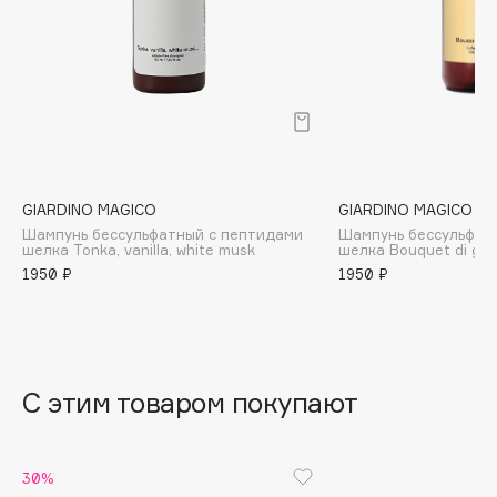
B
Babor
Baffy
Balmain Hair Couture
ЭКСКЛЮЗИВ
Banderas
Basicare
GIARDINO MAGICO
GIARDINO MAGICO
Batiste
Шампунь бессульфатный с пептидами
Шампунь бессульфат
шелка Tonka, vanilla, white musk
шелка Bouquet di gel
Beauty Bomb
1950 ₽
1950 ₽
Beauty Pati
Beautyblades
НОВИНКА
beautyblender
Bebble
С этим товаром покупают
Beverly Hills Polo Club
Biodance
Bioderma
30%