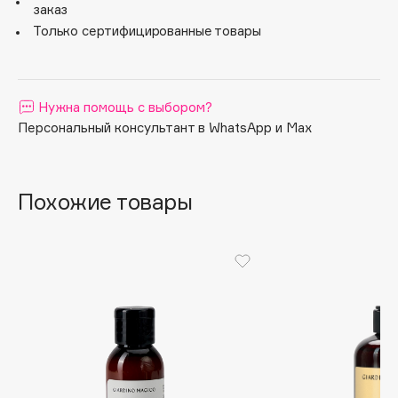
ухоженный вид.
заказ
Apagard
Только сертифицированные товары
Aravia Professional
Arcadia
Archetype
Нужна помощь с выбором?
Architect Demidoff
Персональный консультант в WhatsApp и Max
ARIVE MAKEUP
Art&Fact
Art-Visage
Похожие товары
Artdeco
Astra
Atelier Rebul
Augustinus Bader
Aveda
Avene