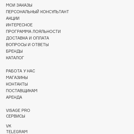
Collagenina
МОИ ЗАКАЗЫ
ПЕРСОНАЛЬНЫЙ КОНСУЛЬТАНТ
Consly
АКЦИИ
Corimo
ИНТЕРЕСНОЕ
CosRX
ПРОГРАММА ЛОЯЛЬНОСТИ
Cottolina
ДОСТАВКА И ОПЛАТА
ВОПРОСЫ И ОТВЕТЫ
Crescina
БРЕНДЫ
Cunzite
КАТАЛОГ
Curaprox
РАБОТА У НАС
МАГАЗИНЫ
D
КОНТАКТЫ
ПОСТАВЩИКАМ
d'Alba
АРЕНДА
DABO
VISAGE PRO
DARLING*
СЕРВИСЫ
Darphin
VK
Davines
TELEGRAM