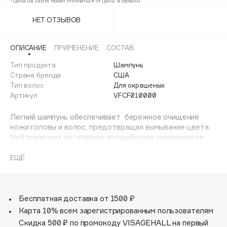
*Цена на сайте может отличаться от цены в офлайн
Adele for you
Финал лета
НЕТ ОТЗЫВОВ
Advante
ЭКСКЛЮЗИВ
1 АВГ - 31 АВГ
Aesop
ОПИСАНИЕ
ПРИМЕНЕНИЕ
СОСТАВ
Age Stop
ЭКСКЛЮЗИВ
Тип продукта
Шампунь
AHFA Cosmetics
Страна бренда
США
Ajmal
Тип волос
Для окрашеных
Alix Avien
Артикул
VFCF010000
Allies of Skin
Легкий шампунь обеспечивает бережное очищение
AMAN
кожи головы и волос, предотвращая вымывание цвета.
Нейтрализует негативное воздействие компонентов
Amina Daudova Brushes
воды на цвет окрашенных прядей и создает защитный
Amouage
слой на поверхности каждого волоса.
ЕЩЁ
Amuleto Di Casa
При использовании линии Color Control стойкость цвета
Angiopharm
ЭКСКЛЮЗИВ
сохраняется до 6-8 недель.
Annbeauty
Бесплатная доставка от 1500 ₽
Карта 10% всем зарегистрированным пользователям
Anua
Скидка 500 ₽ по промокоду VISAGEHALL на первый
Apadent