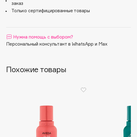
заказ
Apagard
Только сертифицированные товары
Aravia Professional
Arcadia
Archetype
Нужна помощь с выбором?
Architect Demidoff
Персональный консультант в WhatsApp и Max
ARIVE MAKEUP
Art&Fact
Art-Visage
Похожие товары
Artdeco
Astra
Atelier Rebul
Augustinus Bader
Aveda
Avene