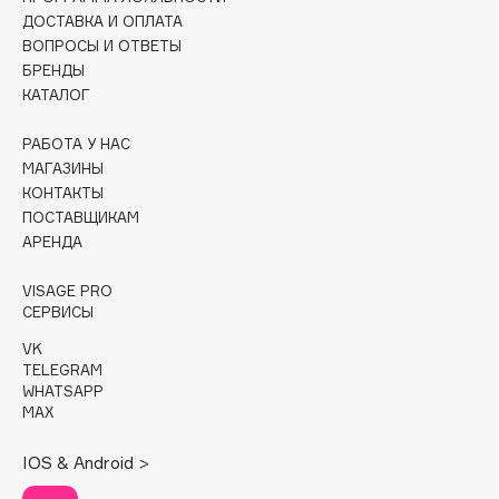
ДОСТАВКА И ОПЛАТА
Cadence
ВОПРОСЫ И ОТВЕТЫ
БРЕНДЫ
Capelli Dorati
КАТАЛОГ
Carbon Theory
Carmex
РАБОТА У НАС
Carolina Herrera
МАГАЗИНЫ
КОНТАКТЫ
Catrice
ПОСТАВЩИКАМ
Celimax
АРЕНДА
Cettua
Chupa Chups
VISAGE PRO
СЕРВИСЫ
Clarette
VK
Clarins
TELEGRAM
Clarins Precious
WHATSAPP
MAX
Clinique
Clive Christian
IOS & Android >
Club De Nuit