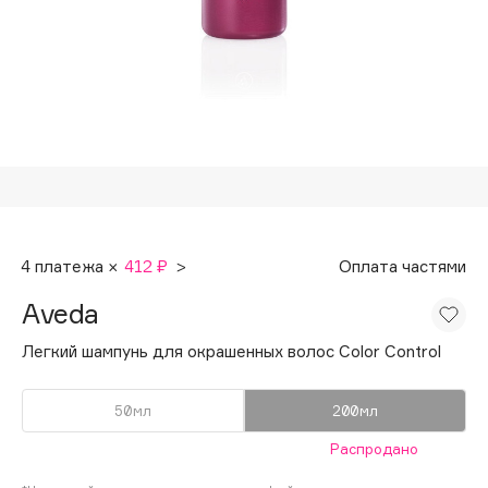
Подарки
Tom Ford
HFC
Для дома
Angiopharm
Техника
KIKO Milano
Estée Lauder
Clarins
0 - 9
4 платежа ×
412 ₽
>
Оплата частями
100BON
Aveda
22|11
Легкий шампунь для окрашенных волос Color Control
A
50мл
200мл
Acqua di Parma
Распродано
Acque di Italia