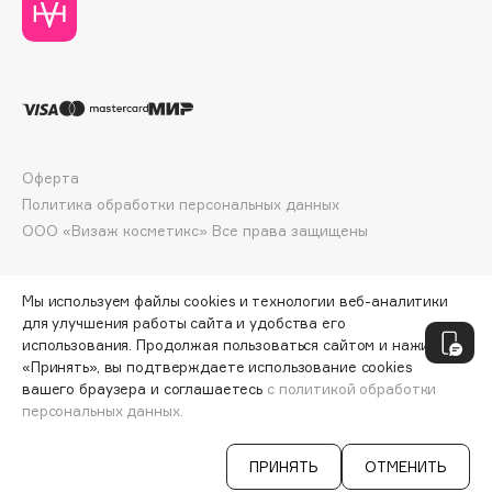
Collagenina
Consly
Corimo
CosRX
Cottolina
Crescina
Оферта
Cunzite
Политика обработки персональных данных
Curaprox
ООО «Визаж косметикс» Все права защищены
D
Мы используем файлы cookies и технологии веб-аналитики
для улучшения работы сайта и удобства его
использования. Продолжая пользоваться сайтом и нажимая
d'Alba
«Принять», вы подтверждаете использование cookies
DABO
вашего браузера и соглашаетесь
с политикой обработки
персональных данных.
DARLING*
СООБЩИТЬ О ПОСТУПЛЕНИИ
3590 ₽
Darphin
ПРИНЯТЬ
ОТМЕНИТЬ
Davines