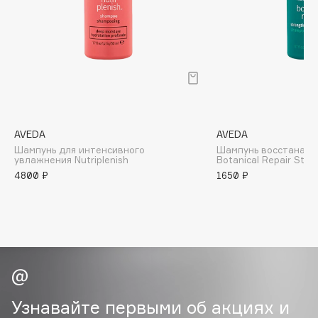
B
Babor
Baffy
Balmain Hair Couture
ЭКСКЛЮЗИВ
Banderas
Basicare
AVEDA
AVEDA
Batiste
Шампунь для интенсивного
Шампунь восстанав
увлажнения Nutriplenish
Botanical Repair Stre
Beauty Bomb
4800 ₽
1650 ₽
Beauty Pati
Beautyblades
НОВИНКА
beautyblender
Bebble
Beverly Hills Polo Club
Biodance
Bioderma
Узнавайте первыми об акциях и