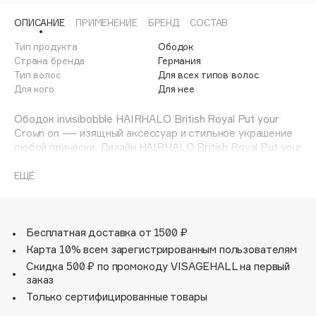
Adele for you
Финал лета
ОПИСАНИЕ
ПРИМЕНЕНИЕ
БРЕНД
СОСТАВ
Advante
ЭКСКЛЮЗИВ
1 АВГ - 31 АВГ
Тип продукта
Ободок
Aesop
Страна бренда
Германия
Age Stop
Тип волос
Для всех типов волос
ЭКСКЛЮЗИВ
Для кого
Для нее
AHFA Cosmetics
Ajmal
Ободок invisibobble HAIRHALO British Royal Put your
Crown on — изящный аксессуар и стильное украшение
Alix Avien
любой прически. Дизайн HAIRHALO British Royal Put your
Allies of Skin
Crown on по-настоящему королевский – внешняя часть
AMAN
ободка инкрустирована сверкающими, словно
ЕЩЁ
бриллианты, камнями в золотистой оправе. Изогнутая
Amina Daudova Brushes
форма обеспечивает равномерное распределение
Amouage
давления HAIRHALO, благодаря чему ободок не
вызывает дискомфорт. Подходит для всех типов волос.
Amuleto Di Casa
Бесплатная доставка от 1500 ₽
Карта 10% всем зарегистрированным пользователям
Angiopharm
ЭКСКЛЮЗИВ
Скидка 500 ₽ по промокоду VISAGEHALL на первый
Annbeauty
заказ
Anua
Только сертифицированные товары
Apadent