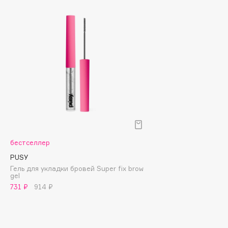
Biomed
Biorepair
Blanx
Blistex
BLOME
Boadicea The Victorious
Bobbi Brown
BOOMSHOP
BORK
Brunello Cucinelli
бестселлер
Bvlgari
PUSY
by TERRY
Гель для укладки бровей Super fix brow
BY WISHTREND
gel
731 ₽
914 ₽
Byredo
C