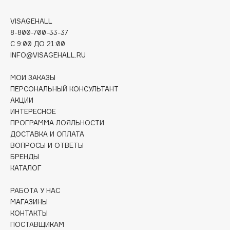
Deonica
VISAGEHALL
Dessange
8-800-700-33-37
Dior
C 9:00 ДО 21:00
Divage
INFO@VISAGEHALL.RU
Dolce & Gabbana
МОИ ЗАКАЗЫ
Dolomit
ПЕРСОНАЛЬНЫЙ КОНСУЛЬТАНТ
Dorco
АКЦИИ
DP Daily Perfection
ИНТЕРЕСНОЕ
Dr. Vranjes Firenze
ПРОГРАММА ЛОЯЛЬНОСТИ
ДОСТАВКА И ОПЛАТА
Dr.Althea
ВОПРОСЫ И ОТВЕТЫ
Dr.Ceuracle
БРЕНДЫ
Dr.Jart+
КАТАЛОГ
DSD de Luxe
РАБОТА У НАС
Dyson
МАГАЗИНЫ
КОНТАКТЫ
ПОСТАВЩИКАМ