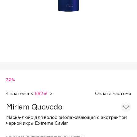
Подарки
Tom Ford
HFC
Для дома
Angiopharm
Техника
KIKO Milano
Estée Lauder
Clarins
0 - 9
30%
100BON
22|11
4 платежа ×
962 ₽
>
Оплата частями
Miriam Quevedo
A
Маска-люкс для волос омолаживающая с экстрактом
черной икры Extreme Caviar
Acqua di Parma
Acque di Italia
*Цена на сайте может отличаться от цены в офлайн