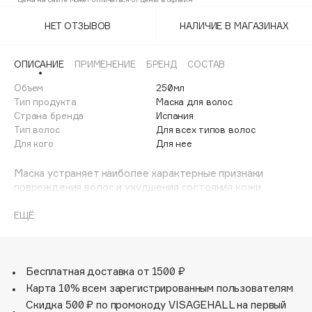
Adele for you
Финал лета
НЕТ ОТЗЫВОВ
НАЛИЧИЕ В МАГАЗИНАХ
Advante
ЭКСКЛЮЗИВ
1 АВГ - 31 АВГ
Aesop
ОПИСАНИЕ
ПРИМЕНЕНИЕ
БРЕНД
СОСТАВ
Age Stop
ЭКСКЛЮЗИВ
Объем
250мл
AHFA Cosmetics
Тип продукта
Маска для волос
Ajmal
Страна бренда
Испания
Тип волос
Для всех типов волос
Alix Avien
Для кого
Для нее
Allies of Skin
AMAN
Маска устраняет наиболее характерные признаки
повреждения волос и ухудшения состояния кожи
Amina Daudova Brushes
головы: преждевременное выпадение, повышенная
Amouage
сухость или жирность, утрата блеска, уменьшение
ЕЩЁ
объема, разрушение кутикулы, секущиеся кончики.
Amuleto Di Casa
Способствует восстановлению структуры волос,
Angiopharm
ЭКСКЛЮЗИВ
укрепляет, придает волосам мягкость и блеск. Не
Annbeauty
содержит в составе сульфатов, паребенов,
Бесплатная доставка от 1500 ₽
минеральных масел, фталатов, парафина, вазелина.
Карта 10% всем зарегистрированным пользователям
Anua
Скидка 500 ₽ по промокоду VISAGEHALL на первый
Apadent