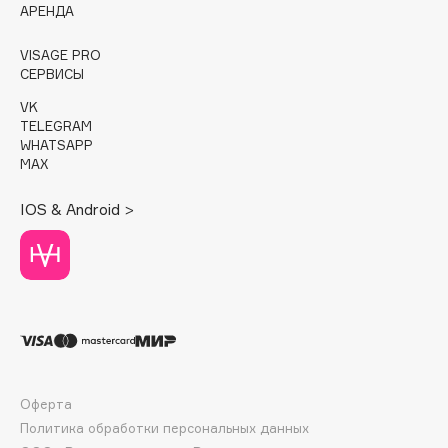
E
АРЕНДА
Eat My
VISAGE PRO
Ecolatier
СЕРВИСЫ
Ecotools
VK
TELEGRAM
EGG
WHATSAPP
EGIA
MAX
Eigshow
IOS & Android >
Elemis
Elian Russia
Elie Saab
Ella Bartsueva Brushes
EMBRACE Haircare
Emmanuelle Jane
Enough
Оферта
EpilProfi
Политика обработки персональных данных
Erborian