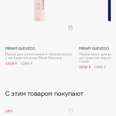
B
Babor
Baffy
Balmain Hair Couture
ЭКСКЛЮЗИВ
Banderas
Basicare
MIRIAM QUEVEDO
MIRIAM QUEVEDO
Batiste
Маска для уплотнения и объема волос
Маска-люкс для вол
с экстрактом розы Black Baccara
экстрактом черной и
Beauty Bomb
Caviar
4410 ₽
6300 ₽
Beauty Pati
3850 ₽
5500 ₽
Beautyblades
НОВИНКА
beautyblender
Bebble
С этим товаром покупают
Beverly Hills Polo Club
Biodance
Bioderma
20%