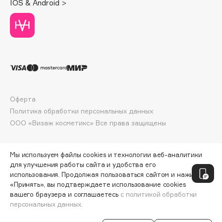
IOS & Android >
Deonica
Dessange
Dior
Divage
Dolce & Gabbana
Dolomit
Dorco
Оферта
DP Daily Perfection
Политика обработки персональных данных
Dr. Vranjes Firenze
ООО «Визаж косметикс» Все права защищены
Dr.Althea
Dr.Ceuracle
Мы используем файлы cookies и технологии веб-аналитики
Dr.Jart+
для улучшения работы сайта и удобства его
использования. Продолжая пользоваться сайтом и нажимая
DSD de Luxe
«Принять», вы подтверждаете использование cookies
Dyson
вашего браузера и соглашаетесь
с политикой обработки
персональных данных.
СООБЩИТЬ О ПОСТУПЛЕНИИ
920 ₽