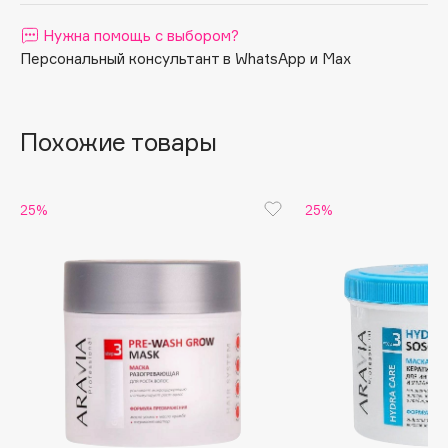
Apagard
Нужна помощь с выбором?
Aravia Professional
Персональный консультант в WhatsApp и Max
Arcadia
Archetype
Похожие товары
Architect Demidoff
ARIVE MAKEUP
Art&Fact
25%
25%
Art-Visage
Artdeco
Astra
Atelier Rebul
Augustinus Bader
Aveda
Avene