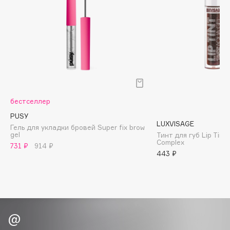
Biomed
Biorepair
Blanx
Blistex
BLOME
Boadicea The Victorious
Bobbi Brown
бестселлер
BOOMSHOP
PUSY
BORK
LUXVISAGE
Гель для укладки бровей Super fix brow
Brunello Cucinelli
gel
Тинт для губ Lip Tint
Complex
731 ₽
914 ₽
Bvlgari
443 ₽
by TERRY
BY WISHTREND
Byredo
C