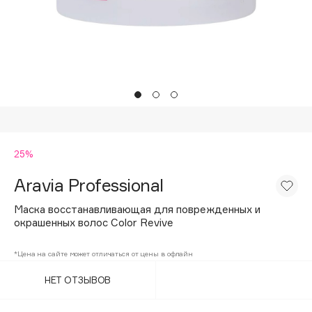
Подарки
Tom Ford
HFC
Для дома
Angiopharm
Техника
KIKO Milano
Estée Lauder
Clarins
0 - 9
25%
Aravia Professional
100BON
22|11
Маска восстанавливающая для поврежденных и
окрашенных волос Color Revive
A
*Цена на сайте может отличаться от цены в офлайн
НЕТ ОТЗЫВОВ
Acqua di Parma
Acque di Italia