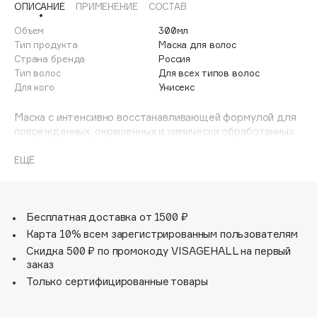
ОПИСАНИЕ
ПРИМЕНЕНИЕ
СОСТАВ
Adele for you
Финал лета
Advante
Объем
300мл
ЭКСКЛЮЗИВ
Тип продукта
Маска для волос
1 АВГ - 31 АВГ
Aesop
Страна бренда
Россия
Age Stop
Тип волос
Для всех типов волос
ЭКСКЛЮЗИВ
Для кого
Унисекс
AHFA Cosmetics
Ajmal
Маска с интенсивно восстанавливающей формулой для
поврежденных, окрашенных и химически обработанных
Alix Avien
волос. Маска способствует глубокому восстановлению
Allies of Skin
структуры поврежденных волос, помогает сохранить
ЕЩЁ
AMAN
яркость и блеск, делает их более сильными и мягкими.
Amina Daudova Brushes
Amouage
Бесплатная доставка от 1500 ₽
Amuleto Di Casa
Карта 10% всем зарегистрированным пользователям
Скидка 500 ₽ по промокоду VISAGEHALL на первый
Angiopharm
ЭКСКЛЮЗИВ
заказ
Annbeauty
Только сертифицированные товары
Anua
Apadent