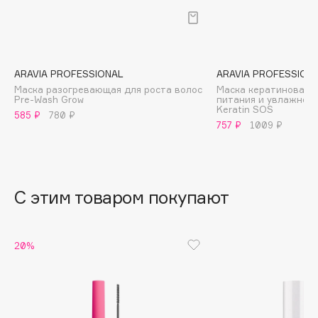
B
Babor
Baffy
ARAVIA PROFESSIONAL
ARAVIA PROFESSION
Balmain Hair Couture
ЭКСКЛЮЗИВ
Маска разогревающая для роста волос
Маска кератиновая 
Pre-Wash Grow
питания и увлажнени
Banderas
Keratin SOS
585 ₽
780 ₽
Basicare
757 ₽
1009 ₽
Batiste
Beauty Bomb
Beauty Pati
С этим товаром покупают
Beautyblades
НОВИНКА
beautyblender
Bebble
20%
Beverly Hills Polo Club
Biodance
Bioderma