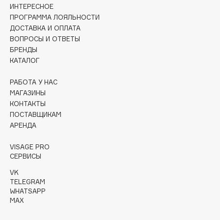
Collagenina
ИНТЕРЕСНОЕ
ПРОГРАММА ЛОЯЛЬНОСТИ
Consly
ДОСТАВКА И ОПЛАТА
Corimo
ВОПРОСЫ И ОТВЕТЫ
CosRX
БРЕНДЫ
КАТАЛОГ
Cottolina
Crescina
РАБОТА У НАС
Cunzite
МАГАЗИНЫ
Curaprox
КОНТАКТЫ
ПОСТАВЩИКАМ
АРЕНДА
D
VISAGE PRO
СЕРВИСЫ
d'Alba
VK
DABO
TELEGRAM
DARLING*
WHATSAPP
MAX
Darphin
Davines