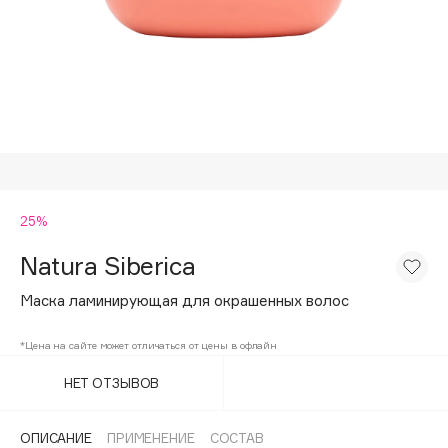
Подарки
Tom Ford
HFC
Для дома
Angiopharm
Техника
KIKO Milano
Estée Lauder
Clarins
0 - 9
25%
Natura Siberica
100BON
22|11
Маска ламинирующая для окрашенных волос
*Цена на сайте может отличаться от цены в офлайн
A
НЕТ ОТЗЫВОВ
Acqua di Parma
Acque di Italia
ОПИСАНИЕ
ПРИМЕНЕНИЕ
СОСТАВ