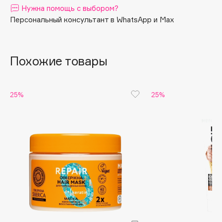
Нужна помощь с выбором?
Apagard
Персональный консультант в WhatsApp и Max
Aravia Professional
Arcadia
Archetype
Похожие товары
Architect Demidoff
ARIVE MAKEUP
25%
25%
Art&Fact
Art-Visage
Artdeco
Astra
Atelier Rebul
Augustinus Bader
Aveda
Avene