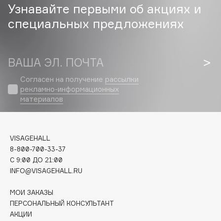
Узнавайте первыми об акциях и
Cadence
специальных предложениях
Capelli Dorati
Carbon Theory
ВАША ЭЛ. ПОЧТА
Carmex
Carolina Herrera
Согласен на получение
рассылки
Catrice
рекламно-информационных
материалов
Celimax
Cettua
Chupa Chups
VISAGEHALL
Clarette
8-800-700-33-37
Clarins
C 9:00 ДО 21:00
Clarins Precious
INFO@VISAGEHALL.RU
НОВИНКА
Clinique
МОИ ЗАКАЗЫ
Clive Christian
ПЕРСОНАЛЬНЫЙ КОНСУЛЬТАНТ
Club De Nuit
АКЦИИ