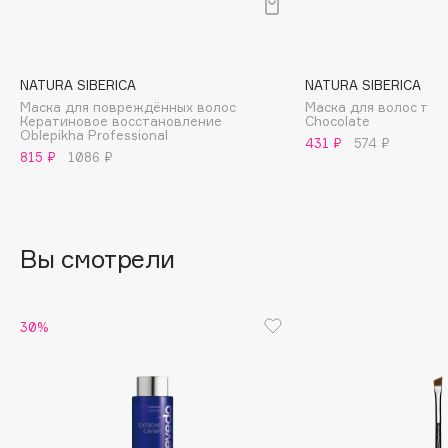
B
Babor
Baffy
NATURA SIBERICA
NATURA SIBERICA
Маска для повреждённых волос
Маска для волос то
Balmain Hair Couture
ЭКСКЛЮЗИВ
Кератиновое восстановление
Chocolate
Oblepikha Professional
Banderas
431 ₽
574 ₽
815 ₽
1086 ₽
Basicare
Batiste
Beauty Bomb
Вы смотрели
Beauty Pati
Beautyblades
НОВИНКА
beautyblender
30%
Bebble
Beverly Hills Polo Club
Biodance
Bioderma