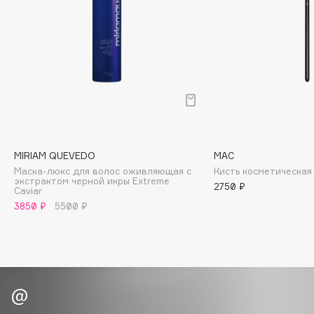
Biomed
Biorepair
Blanx
Blistex
BLOME
Boadicea The Victorious
Bobbi Brown
BOOMSHOP
MIRIAM QUEVEDO
MAC
BORK
Маска-люкс для волос оживляющая с
Кисть косметическая 
Brunello Cucinelli
экстрактом черной икры Extreme
2750 ₽
Caviar
Bvlgari
3850 ₽
5500 ₽
by TERRY
BY WISHTREND
Byredo
C