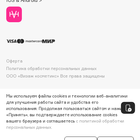
IOS & Android >
Deonica
Dessange
Dior
Divage
Dolce & Gabbana
Dolomit
Dorco
Оферта
DP Daily Perfection
Политика обработки персональных данных
Dr. Vranjes Firenze
ООО «Визаж косметикс» Все права защищены
Dr.Althea
Dr.Ceuracle
Мы используем файлы cookies и технологии веб-аналитики
Dr.Jart+
для улучшения работы сайта и удобства его
использования. Продолжая пользоваться сайтом и нажимая
DSD de Luxe
«Принять», вы подтверждаете использование cookies
Dyson
вашего браузера и соглашаетесь
с политикой обработки
персональных данных.
СООБЩИТЬ О ПОСТУПЛЕНИИ
958 ₽