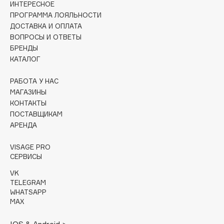
ИНТЕРЕСНОЕ
Collagenina
ПРОГРАММА ЛОЯЛЬНОСТИ
Consly
ДОСТАВКА И ОПЛАТА
Corimo
ВОПРОСЫ И ОТВЕТЫ
БРЕНДЫ
CosRX
КАТАЛОГ
Cottolina
Crescina
РАБОТА У НАС
Cunzite
МАГАЗИНЫ
КОНТАКТЫ
Curaprox
ПОСТАВЩИКАМ
АРЕНДА
D
VISAGE PRO
СЕРВИСЫ
d'Alba
VK
DABO
TELEGRAM
DARLING*
WHATSAPP
MAX
Darphin
Davines