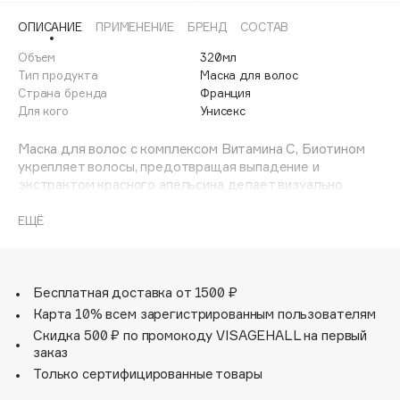
Adele for you
ОПИСАНИЕ
ПРИМЕНЕНИЕ
БРЕНД
СОСТАВ
Финал лета
Advante
ЭКСКЛЮЗИВ
Объем
320мл
1 АВГ - 31 АВГ
Aesop
Тип продукта
Маска для волос
Age Stop
Страна бренда
Франция
ЭКСКЛЮЗИВ
Для кого
Унисекс
AHFA Cosmetics
Ajmal
Маска для волос с комплексом Витамина С, Биотином
укрепляет волосы, предотвращая выпадение и
Alix Avien
экстрактом красного апельсина делает визуально
Allies of Skin
более наполненными и сильными. Укрепляет волосы
AMAN
изнутри и снаружи. Инновация: насыщенная текстура
ЕЩЁ
крема: насыщенная текстура крем-пасты мягко
Amina Daudova Brushes
обволакивает каждый волосок, обеспечивая глубокое
Amouage
питание. Волосы обретают шелковистую мягкость и
здоровый блеск. Более крепкие и сильные, волосы
Бесплатная доставка от 1500 ₽
Amuleto Di Casa
лучше противостоят повреждениям.
Карта 10% всем зарегистрированным пользователям
Angiopharm
ЭКСКЛЮЗИВ
Скидка 500 ₽ по промокоду VISAGEHALL на первый
Annbeauty
заказ
Anua
Только сертифицированные товары
Apadent