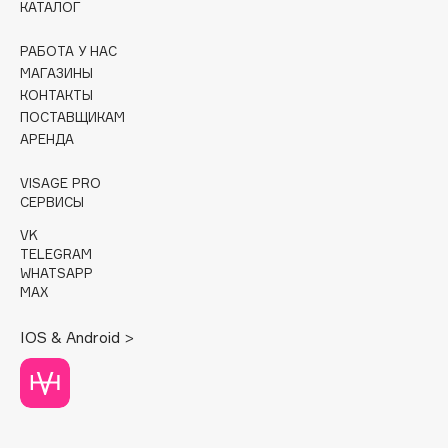
КАТАЛОГ
Cadence
РАБОТА У НАС
Capelli Dorati
МАГАЗИНЫ
Carbon Theory
КОНТАКТЫ
ПОСТАВЩИКАМ
Carmex
АРЕНДА
Carolina Herrera
Catrice
VISAGE PRO
СЕРВИСЫ
Celimax
Cettua
VK
TELEGRAM
Chupa Chups
WHATSAPP
Clarette
MAX
Clarins
IOS & Android >
Clarins Precious
НОВИНКА
Clinique
Clive Christian
Club De Nuit