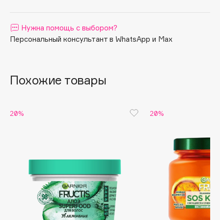
Apagard
Aravia Professional
Нужна помощь с выбором?
Персональный консультант в WhatsApp и Max
Arcadia
Archetype
Architect Demidoff
Похожие товары
ARIVE MAKEUP
Art&Fact
Art-Visage
20%
20%
Artdeco
Astra
Atelier Rebul
Augustinus Bader
Aveda
Avene