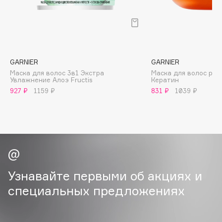
B
Babor
Baffy
Balmain Hair Couture
ЭКСКЛЮЗИВ
GARNIER
GARNIER
Banderas
Маска для волос 3в1 Экстра
Маска для волос ре
Увлажнение Алоэ Fructis
Кератин
Basicare
927 ₽
1159 ₽
831 ₽
1039 ₽
Batiste
Beauty Bomb
Beauty Pati
Beautyblades
НОВИНКА
beautyblender
Bebble
Узнавайте первыми об акциях и
Beverly Hills Polo Club
специальных предложениях
Biodance
Bioderma