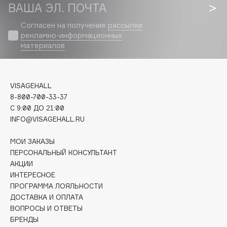
Biomed
ВАША ЭЛ. ПОЧТА
Biorepair
Согласен на получение
рассылки
Blanx
рекламно-информационных
материалов
Blistex
BLOME
Boadicea The Victorious
VISAGEHALL
Bobbi Brown
8-800-700-33-37
BOOMSHOP
C 9:00 ДО 21:00
BORK
INFO@VISAGEHALL.RU
Brunello Cucinelli
МОИ ЗАКАЗЫ
Bvlgari
ПЕРСОНАЛЬНЫЙ КОНСУЛЬТАНТ
by TERRY
АКЦИИ
BY WISHTREND
ИНТЕРЕСНОЕ
ПРОГРАММА ЛОЯЛЬНОСТИ
Byredo
ДОСТАВКА И ОПЛАТА
ВОПРОСЫ И ОТВЕТЫ
БРЕНДЫ
C