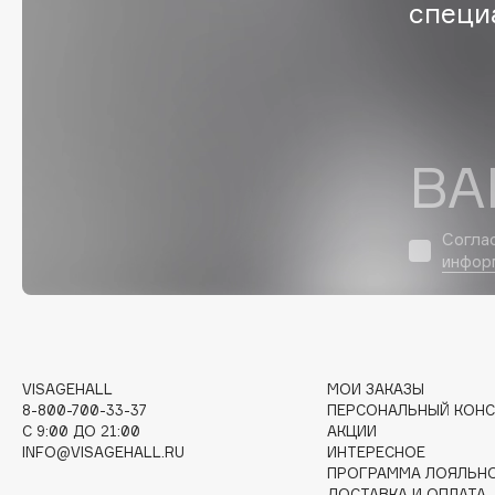
специ
Eigshow
EpilProfi
Elemis
Erborian
Elian Russia
Essence
Elie Saab
Essential Parfums Paris
ВА
Согла
F
инфор
FANE
Flipper
Farmstay
FLOEMA
Felce Azzurra
Floraïku
Fillerina
Forlle'd
VISAGEHALL
МОИ ЗАКАЗЫ
ЭКСКЛЮЗИВ
8-800-700-33-37
ПЕРСОНАЛЬНЫЙ КОНС
Fiona Franchimon
C 9:00 ДО 21:00
АКЦИИ
INFO@VISAGEHALL.RU
ИНТЕРЕСНОЕ
ПРОГРАММА ЛОЯЛЬН
ДОСТАВКА И ОПЛАТА