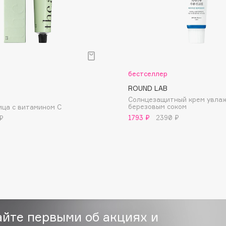
Dr.Althea
Dr.Ceuracle
Dr.Jart+
DSD de Luxe
бестселлер
Dyson
ROUND LAB
Солнцезащитный крем увла
березовым соком
ица с витамином C
1793 ₽
2390 ₽
₽
Estrâde
Estée Lauder
Etat Pur
айте первыми об акциях и
Etude House