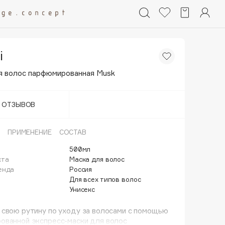
i
я волос парфюмированная Musk
Т ОТЗЫВОВ
ПРИМЕНЕНИЕ
СОСТАВ
500мл
кта
Маска для волос
енда
Россия
Для всех типов волос
Унисекс
свою рутину по уходу за волосами с помощью
ованной экспресс-маски для волос