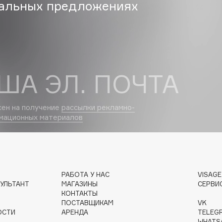
альных предложениях
Etude organix
Eva Mosaic
Ex Nihilo
EXOARI L
ША ЭЛ. ПОЧТА
сен на получение
рассылки рекламно-
мационных материалов
Fragrance Du Bois
Frederic Malle
Frudia
Funny Organix
РАБОТА У НАС
VISAG
УЛЬТАНТ
МАГАЗИНЫ
СЕРВИ
КОНТАКТЫ
ПОСТАВЩИКАМ
VK
ОСТИ
АРЕНДА
TELEG
WHATS