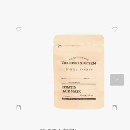
ее, но не менее важное: благодаря своей
ированной экспресс-формуле, расход маски
еньше, чем у обычного средства.