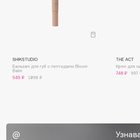
D
d'Alba
Dior
DABO
Divage
DARLING*
Dolce & Gabbana
Darphin
Dolomit
Davines
Dorco
SHIKSTUDIO
THE ACT
Deonica
DP Daily Perfection
Бальзам для губ с пептидами Bloom
Крем для л
Dessange
Dr. Vranjes Firenze
Balm
748 ₽
997 
549 ₽
1098 ₽
E
Eat My
Ella Bartsueva Brushes
Ecolatier
EMBRACE Haircare
Ecotools
Emmanuelle Jane
Узнав
EGIA
Enough