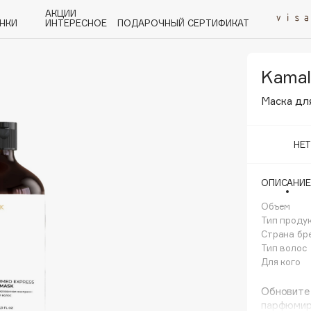
АКЦИИ
НКИ
ИНТЕРЕСНОЕ
ПОДАРОЧНЫЙ СЕРТИФИКАТ
Kamal
P
Q
R
S
T
U
V
W
Y
Z
А - Я
Маска дл
НЕ
ОПИСАНИЕ
Angiopharm
Объем
KIKO Milano
Тип проду
Страна бр
Estée Lauder
Тип волос
Clarins
Для кого
Обновите 
парфюмир