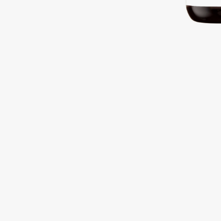
Подарки
0 - 9
Для дома
100BON
22|11
Техника
A
Acqua di Parma
Amina Daudova Brushes
Acque di Italia
Amouage
Adele for you
Amuleto Di Casa
Advante
Angiopharm
ЭКСКЛЮЗИВ
ЭКСКЛЮЗИВ
Aesop
Annbeauty
Age Stop
Anua
ЭКСКЛЮЗИВ
Apadent
AHFA Cosmetics
Apagard
Ajmal