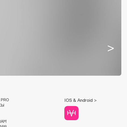
E PRO
IOS & Android >
СЫ
RAM
APP