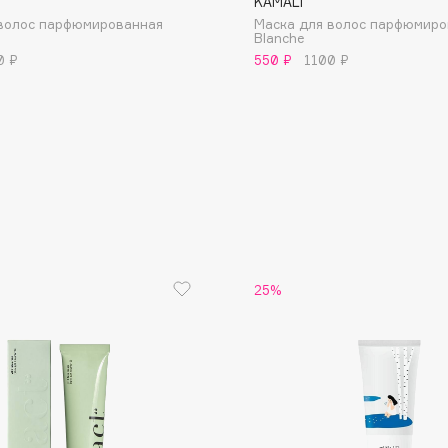
KAMALI
 волос парфюмированная
Маска для волос парфюмиро
Blanche
0 ₽
550 ₽
1100 ₽
Consly
Corimo
CosRX
Cottolina
Crescina
25%
Cunzite
Curaprox