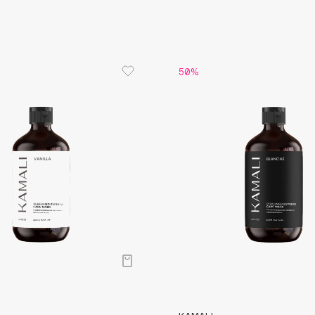
Aveda
И последн
концентр
Avene
намного м
50%
Boadicea The Victorious
Bobbi Brown
BOOMSHOP
BORK
Brunello Cucinelli
Bvlgari
by TERRY
BY WISHTREND
Byredo