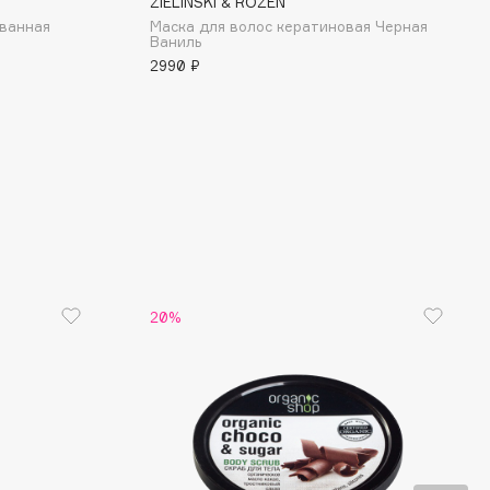
ZIELINSKI & ROZEN
ванная
Маска для волос кератиновая Черная
Ваниль
2990 ₽
20%