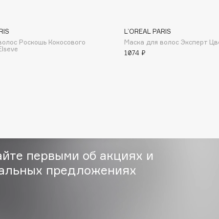
RIS
L’OREAL PARIS
волос Роскошь Кокосового
Маска для волос Эксперт Цв
Elseve
1074 ₽
Consly
Corimo
CosRX
Cottolina
Crescina
Cunzite
айте первыми об акциях и
Curaprox
альных предложениях