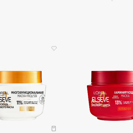
Aveda
Avene
Boadicea The Victorious
Bobbi Brown
BOOMSHOP
BORK
Brunello Cucinelli
Bvlgari
by TERRY
BY WISHTREND
Byredo