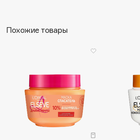
Aravia Professional
Alix Avien
Arcadia
Allies of Skin
Archetype
AMAN
Похожие товары
B
Babor
beautyblender
Baffy
Bebble
Balmain Hair Couture
Beverly Hills Polo Club
ЭКСКЛЮЗИВ
Biodance
Banderas
Bioderma
Basicare
Biomed
Batiste
Biorepair
Beauty Bomb
Blanx
Beauty Pati
Blistex
Beautyblades
НОВИНКА