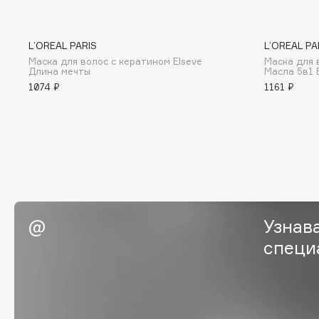
BLOME
L’OREAL PARIS
L’OREAL PA
Маска для волос с кератином Elseve
Маска для 
Длина мечты
Масла 5в1 
C
1074 ₽
1161 ₽
Cadence
Chupa Chups
Capelli Dorati
Clarette
Carbon Theory
Clarins
Carmex
Clarins Precious
Carolina Herrera
Clinique
Catrice
Clive Christian
Узнав
Celimax
Club De Nuit
специ
Cettua
Collagenina