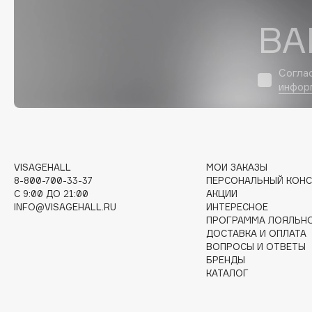
D
ВА
d'Alba
Dior
DABO
Divage
Согла
DARLING*
Dolce & Gabbana
инфор
Darphin
Dolomit
Davines
Dorco
Deonica
DP Daily Perfection
Dessange
Dr. Vranjes Firenze
VISAGEHALL
МОИ ЗАКАЗЫ
8-800-700-33-37
ПЕРСОНАЛЬНЫЙ КОНС
C 9:00 ДО 21:00
АКЦИИ
INFO@VISAGEHALL.RU
ИНТЕРЕСНОЕ
E
ПРОГРАММА ЛОЯЛЬН
ДОСТАВКА И ОПЛАТА
ВОПРОСЫ И ОТВЕТЫ
Eat My
Ella Bartsueva Brushes
БРЕНДЫ
Ecolatier
EMBRACE Haircare
КАТАЛОГ
Ecotools
Emmanuelle Jane
EGG
Enough