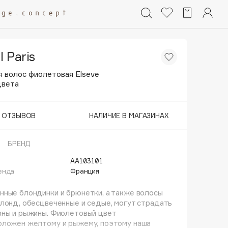
l Paris
я волос фиолетовая Elseve
цвета
Т ОТЗЫВОВ
НАЛИЧИЕ В МАГАЗИНАХ
БРЕНД
AA103101
енда
Франция
ные блондинки и брюнетки, а также волосы
лонд, обесцвеченные и седые, могут страдать
зны и рыжины. Фиолетовый цвет
оложен желтому и рыжему, поэтому наша