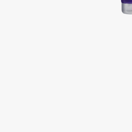
Подарки
0 - 9
Для дома
100BON
22|11
Техника
A
Acqua di Parma
Amina Daudova Brushes
Acque di Italia
Amouage
Adele for you
Amuleto Di Casa
Advante
Angiopharm
ЭКСКЛЮЗИВ
ЭКСКЛЮЗИВ
Aesop
Annbeauty
Age Stop
Anua
ЭКСКЛЮЗИВ
Apadent
AHFA Cosmetics
Apagard
Ajmal