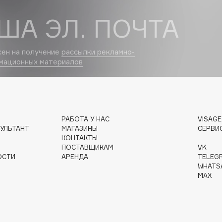
ША ЭЛ. ПОЧТА
Dr.Althea
Dr.Ceuracle
сен на получение
рассылки рекламно-
Dr.Jart+
мационных материалов
DSD de Luxe
Dyson
РАБОТА У НАС
VISAG
УЛЬТАНТ
МАГАЗИНЫ
СЕРВИ
КОНТАКТЫ
ПОСТАВЩИКАМ
VK
ОСТИ
АРЕНДА
TELEG
WHATS
MAX
Estée Lauder
Etat Pur
Etude House
Etude organix