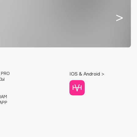
E PRO
IOS & Android >
СЫ
RAM
APP