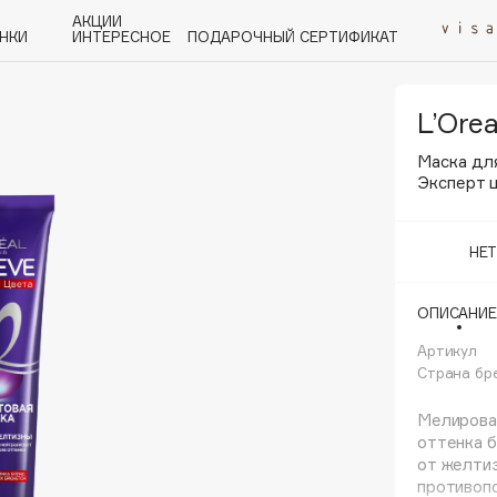
АКЦИИ
НКИ
ИНТЕРЕСНОЕ
ПОДАРОЧНЫЙ СЕРТИФИКАТ
L’Orea
P
Q
R
S
T
U
V
W
Y
Z
А - Я
Маска дл
Эксперт 
НЕ
ОПИСАНИЕ
Angiopharm
KIKO Milano
Артикул
Страна бр
Estée Lauder
Clarins
Мелирован
оттенка б
от желти
противоп