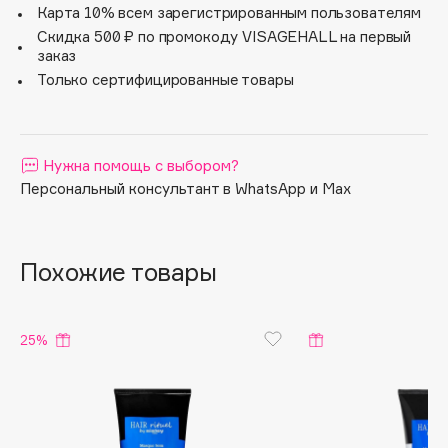
Карта 10% всем зарегистрированным пользователям
Apagard
Скидка 500 ₽ по промокоду VISAGEHALL на первый
Aravia Professional
заказ
Только сертифицированные товары
Arcadia
Archetype
Architect Demidoff
ARIVE MAKEUP
Нужна помощь с выбором?
Персональный консультант в WhatsApp и Max
Art&Fact
Art-Visage
Artdeco
Похожие товары
Astra
Atelier Rebul
Augustinus Bader
25%
Aveda
Avene