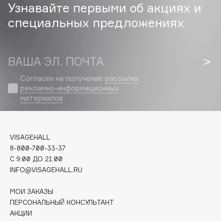
Biomed
Узнавайте первыми об акциях и
Biorepair
специальных предложениях
Blanx
Blistex
BLOME
ВАША ЭЛ. ПОЧТА
Boadicea The Victorious
Согласен на получение
рассылки
Bobbi Brown
рекламно-информационных
материалов
BOOMSHOP
BORK
Brunello Cucinelli
VISAGEHALL
Bvlgari
8-800-700-33-37
by TERRY
C 9:00 ДО 21:00
BY WISHTREND
INFO@VISAGEHALL.RU
Byredo
МОИ ЗАКАЗЫ
ПЕРСОНАЛЬНЫЙ КОНСУЛЬТАНТ
АКЦИИ
C