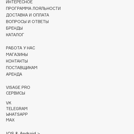
ИНТЕРЕСНОЕ
ПРОГРАММА ЛОЯЛЬНОСТИ
Cadence
ДОСТАВКА И ОПЛАТА
Capelli Dorati
ВОПРОСЫ И ОТВЕТЫ
Carbon Theory
БРЕНДЫ
КАТАЛОГ
Carmex
Carolina Herrera
РАБОТА У НАС
Catrice
МАГАЗИНЫ
КОНТАКТЫ
Celimax
ПОСТАВЩИКАМ
Cettua
АРЕНДА
Chupa Chups
Clarette
VISAGE PRO
СЕРВИСЫ
Clarins
VK
Clarins Precious
НОВИНКА
TELEGRAM
Clinique
WHATSAPP
MAX
Clive Christian
Club De Nuit
IOS & Android >