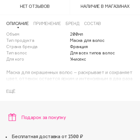
Adele for you
НЕТ ОТЗЫВОВ
НАЛИЧИЕ В МАГАЗИНАХ
Финал лета
Advante
ЭКСКЛЮЗИВ
1 АВГ - 31 АВГ
Aesop
ОПИСАНИЕ
ПРИМЕНЕНИЕ
БРЕНД
СОСТАВ
Age Stop
ЭКСКЛЮЗИВ
Объем
200мл
Тип продукта
Маска для волос
AHFA Cosmetics
Страна бренда
Франция
Ajmal
Тип волос
Для всех типов волос
Alix Avien
Для кого
Унисекс
Allies of Skin
Маска для окрашенных волос – раскрывает и сохраняет
AMAN
цвет, оттенок остается ярким и интенсивным в два раза
дольше*. Натуральные ингредиенты в составе маски
Amina Daudova Brushes
придают волосам здоровое сияние, делают их более
ЕЩЁ
Amouage
мягкими и послушными. Всего за три минуты волосы
Amuleto Di Casa
наполняются жизненной энергией, а кожа головы
получает хорошую «зарядку». * Эксперимент ex vivo, по
Angiopharm
ЭКСКЛЮЗИВ
сравнению с «обычным» очищением волос, после 10
Подарок за покупку
Annbeauty
применений.
Anua
Бесплатная доставка от 1500 ₽
Apadent