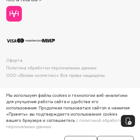
Collagenina
Consly
Corimo
CosRX
Cottolina
Crescina
Cunzite
Оферта
Curaprox
Политика обработки персональных данных
ООО «Визаж косметикс» Все права защищены
D
Мы используем файлы cookies и технологии веб-аналитики
d'Alba
для улучшения работы сайта и удобства его
использования. Продолжая пользоваться сайтом и нажимая
DABO
«Принять», вы подтверждаете использование cookies
ПО ЗОЛОТОЙ КАРТЕ:
10 540 ₽
DARLING*
вашего браузера и соглашаетесь
с политикой обработки
персональных данных.
Darphin
ДОБАВИТЬ В КОРЗИНУ
12 400 ₽
Davines