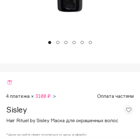
Подарки
Tom Ford
HFC
Для дома
Angiopharm
Техника
KIKO Milano
Estée Lauder
Clarins
0 - 9
100BON
22|11
4 платежа ×
3100 ₽
>
Оплата частями
Sisley
A
Hair Rituel by Sisley Маска для окрашенных волос
Acqua di Parma
*Цена на сайте может отличаться от цены в офлайн
Acque di Italia