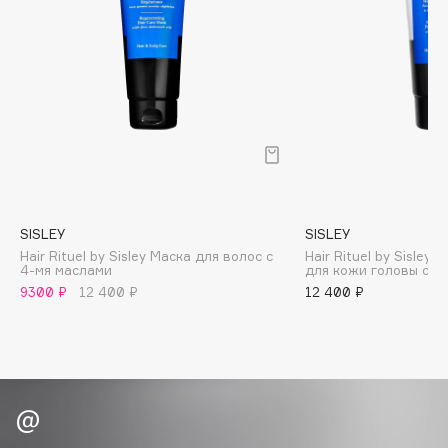
B
Babor
Baffy
Balmain Hair Couture
ЭКСКЛЮЗИВ
Banderas
Basicare
Batiste
Beauty Bomb
SISLEY
SISLEY
Beauty Pati
Hair Rituel by Sisley Маска для волос с
Hair Rituel by Sisle
4-мя маслами
для кожи головы с б
Beautyblades
НОВИНКА
9300 ₽
12 400 ₽
12 400 ₽
beautyblender
Bebble
Beverly Hills Polo Club
Biodance
Bioderma