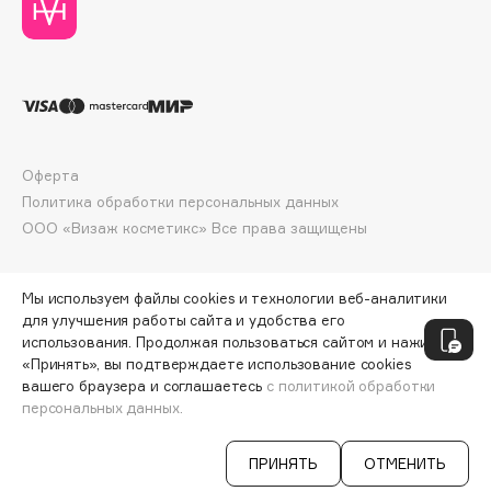
Deonica
Dessange
Dior
Divage
Dolce & Gabbana
Dolomit
Оферта
Dorco
Политика обработки персональных данных
ООО «Визаж косметикс» Все права защищены
DP Daily Perfection
Dr. Vranjes Firenze
Dr.Althea
Мы используем файлы cookies и технологии веб-аналитики
для улучшения работы сайта и удобства его
Dr.Ceuracle
использования. Продолжая пользоваться сайтом и нажимая
Dr.Jart+
«Принять», вы подтверждаете использование cookies
DSD de Luxe
вашего браузера и соглашаетесь
с политикой обработки
персональных данных.
Dyson
СООБЩИТЬ О ПОСТУПЛЕНИИ
ПРИНЯТЬ
ОТМЕНИТЬ