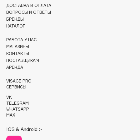
Collagenina
ДОСТАВКА И ОПЛАТА
Consly
ВОПРОСЫ И ОТВЕТЫ
БРЕНДЫ
Corimo
КАТАЛОГ
CosRX
Cottolina
РАБОТА У НАС
МАГАЗИНЫ
Crescina
КОНТАКТЫ
Cunzite
ПОСТАВЩИКАМ
Curaprox
АРЕНДА
VISAGE PRO
D
СЕРВИСЫ
VK
d'Alba
TELEGRAM
WHATSAPP
DABO
MAX
DARLING*
Darphin
IOS & Android >
Davines