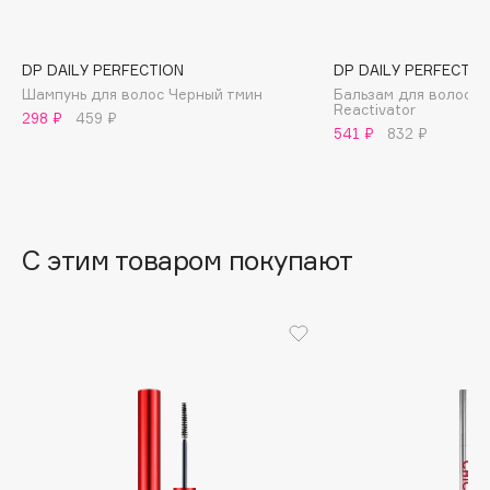
B
Babor
DP DAILY PERFECTION
DP DAILY PERFECTIO
Baffy
Шампунь для волос Черный тмин
Бальзам для волос 
Reactivator
298 ₽
459 ₽
Balmain Hair Couture
ЭКСКЛЮЗИВ
541 ₽
832 ₽
Banderas
Basicare
Batiste
Beauty Bomb
С этим товаром покупают
Beauty Pati
Beautyblades
НОВИНКА
beautyblender
Bebble
Beverly Hills Polo Club
Biodance
Bioderma