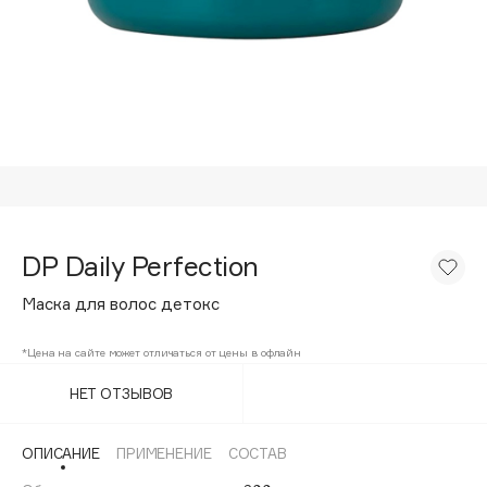
Подарки
Tom Ford
HFC
Для дома
Angiopharm
Техника
KIKO Milano
Estée Lauder
Clarins
0 - 9
DP Daily Perfection
100BON
Маска для волос детокс
22|11
*Цена на сайте может отличаться от цены в офлайн
A
НЕТ ОТЗЫВОВ
Acqua di Parma
ОПИСАНИЕ
ПРИМЕНЕНИЕ
СОСТАВ
Acque di Italia