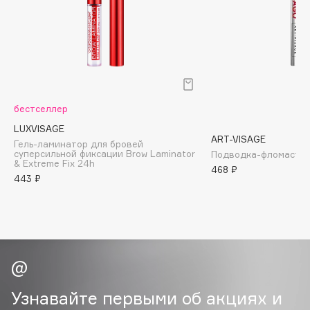
Biomed
Biorepair
Blanx
Blistex
BLOME
Boadicea The Victorious
бестселлер
Bobbi Brown
LUXVISAGE
ART-VISAGE
BOOMSHOP
Гель-ламинатор для бровей
суперсильной фиксации Brow Laminator
Подводка-фломастер 
BORK
& Extreme Fix 24h
468 ₽
Brunello Cucinelli
443 ₽
Bvlgari
by TERRY
BY WISHTREND
Byredo
Узнавайте первыми об акциях и
C