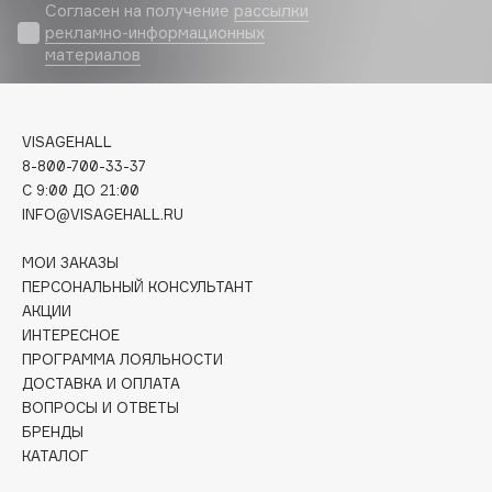
Biomed
Согласен на получение
рассылки
рекламно-информационных
Biorepair
материалов
Blanx
Blistex
BLOME
VISAGEHALL
Boadicea The Victorious
8-800-700-33-37
Bobbi Brown
C 9:00 ДО 21:00
INFO@VISAGEHALL.RU
BOOMSHOP
BORK
МОИ ЗАКАЗЫ
Brunello Cucinelli
ПЕРСОНАЛЬНЫЙ КОНСУЛЬТАНТ
АКЦИИ
Bvlgari
ИНТЕРЕСНОЕ
by TERRY
ПРОГРАММА ЛОЯЛЬНОСТИ
BY WISHTREND
ДОСТАВКА И ОПЛАТА
Byredo
ВОПРОСЫ И ОТВЕТЫ
БРЕНДЫ
КАТАЛОГ
C