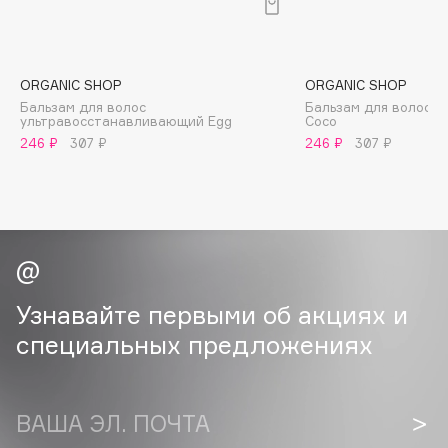
B
Babor
Baffy
ORGANIC SHOP
ORGANIC SHOP
Бальзам для волос
Бальзам для волос 
Balmain Hair Couture
ЭКСКЛЮЗИВ
ультравосстанавливающий Egg
Coco
Banderas
246 ₽
307 ₽
246 ₽
307 ₽
Basicare
Batiste
Beauty Bomb
Beauty Pati
Beautyblades
НОВИНКА
Узнавайте первыми об акциях и
beautyblender
специальных предложениях
Bebble
Beverly Hills Polo Club
Biodance
ВАША ЭЛ. ПОЧТА
Bioderma