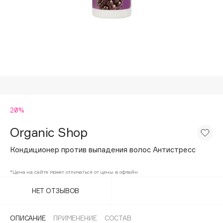
Подарки
Tom Ford
HFC
Для дома
Angiopharm
Техника
KIKO Milano
Estée Lauder
Clarins
0 - 9
20%
Organic Shop
100BON
22|11
Кондиционер против выпадения волос Антистресс
*Цена на сайте может отличаться от цены в офлайн
A
НЕТ ОТЗЫВОВ
Acqua di Parma
Acque di Italia
ОПИСАНИЕ
ПРИМЕНЕНИЕ
СОСТАВ