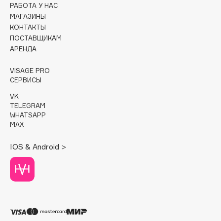
РАБОТА У НАС
МАГАЗИНЫ
Cadence
КОНТАКТЫ
Capelli Dorati
ПОСТАВЩИКАМ
Carbon Theory
АРЕНДА
Carmex
VISAGE PRO
Carolina Herrera
СЕРВИСЫ
Catrice
VK
Celimax
TELEGRAM
Cettua
WHATSAPP
MAX
Chupa Chups
Clarette
IOS & Android >
Clarins
Clarins Precious
НОВИНКА
Clinique
Clive Christian
Club De Nuit