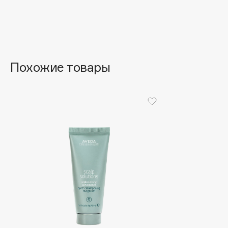
Aravia Professional
Alix Avien
Arcadia
Allies of Skin
Archetype
AMAN
Похожие товары
B
Babor
beautyblender
Baffy
Bebble
Balmain Hair Couture
Beverly Hills Polo Club
ЭКСКЛЮЗИВ
Biodance
Banderas
Bioderma
Basicare
Biomed
Batiste
Biorepair
Beauty Bomb
Blanx
Beauty Pati
Blistex
Beautyblades
НОВИНКА