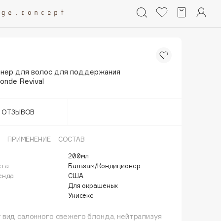
нер для волос для поддержания
onde Revival
Т ОТЗЫВОВ
ПРИМЕНЕНИЕ
СОСТАВ
200мл
кта
Бальзам/Кондиционер
енда
США
Для окрашеных
Унисекс
вид салонного свежего блонда, нейтрализуя