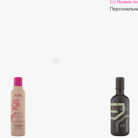
Aveda
Нужна по
Персональны
Avene
Boadicea The Victorious
Bobbi Brown
BOOMSHOP
BORK
Brunello Cucinelli
Bvlgari
by TERRY
BY WISHTREND
Byredo