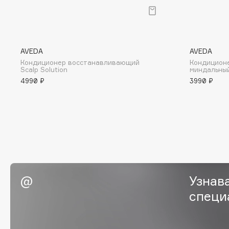
BLOME
AVEDA
AVEDA
C
Кондиционер восстанавливающий
Кондицион
Scalp Solution
миндальный
Cadence
Chupa Chups
4990 ₽
3990 ₽
Capelli Dorati
Clarette
Carbon Theory
Clarins
Carmex
Clarins Precious
Carolina Herrera
Clinique
Catrice
Clive Christian
Celimax
Club De Nuit
Узнав
Cettua
Collagenina
специ