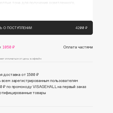
елтые тона для получения осветленного,
Финал лета
Парфюм для тебя
 блонда. Разглаживает, смягчает и распутывает
1 АВГ - 31 АВГ
5 АВГ - 9 АВГ
танные волосы.
Ь О ПОСТУПЛЕНИИ
4200 ₽
×
1050 ₽
Оплата частями
жет отличаться от цены в офлайн
я доставка от 1500 ₽
 всем зарегистрированным пользователям
0 ₽ по промокоду VISAGEHALL на первый заказ
ртифицированные товары