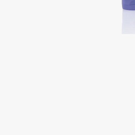
Подарки
0 - 9
Для дома
100BON
22|11
Техника
A
Acqua di Parma
Amina Daudova Brushes
Acque di Italia
Amouage
Adele for you
Amuleto Di Casa
Advante
Angiopharm
ЭКСКЛЮЗИВ
ЭКСКЛЮЗИВ
Aesop
Annbeauty
Age Stop
Anua
ЭКСКЛЮЗИВ
Apadent
AHFA Cosmetics
Apagard
Ajmal