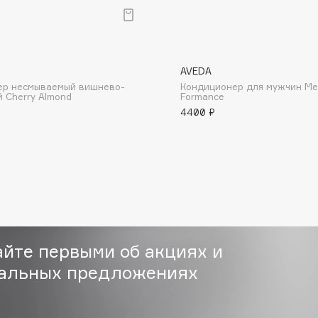
AVEDA
ер несмываемый вишнево-
Кондиционер для мужчин Me
 Cherry Almond
Formance
Consly
4400 ₽
Corimo
CosRX
Cottolina
Crescina
Cunzite
Curaprox
айте первыми об акциях и
альных предложениях