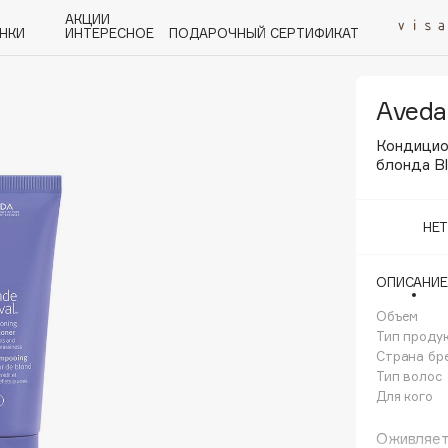
АКЦИИ
НКИ
ИНТЕРЕСНОЕ
ПОДАРОЧНЫЙ СЕРТИФИКАТ
Aveda
P
Q
R
S
T
U
V
W
Y
Z
А - Я
Кондицио
блонда Bl
НЕ
ОПИСАНИЕ
Angiopharm
KIKO Milano
Объем
Тип проду
Estée Lauder
Страна бр
Clarins
Тип волос
Для кого
Оживляет 