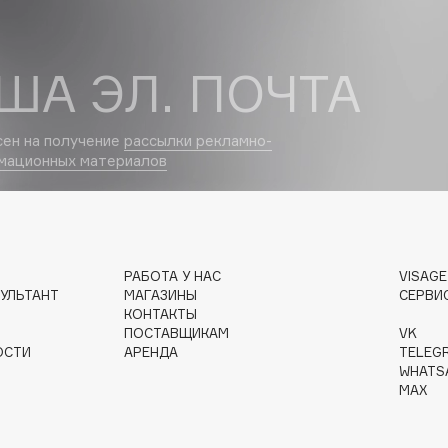
Dr.Althea
ША ЭЛ. ПОЧТА
Dr.Ceuracle
Dr.Jart+
DSD de Luxe
сен на получение
рассылки рекламно-
мационных материалов
Dyson
РАБОТА У НАС
VISAG
УЛЬТАНТ
МАГАЗИНЫ
СЕРВИ
КОНТАКТЫ
ПОСТАВЩИКАМ
VK
ОСТИ
АРЕНДА
TELEG
Estée Lauder
WHATS
Etat Pur
MAX
Etude House
Etude organix