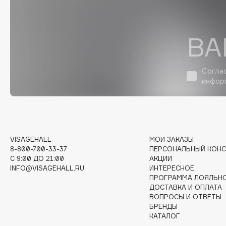
D
d'Alba
Dior
ВА
DABO
Divage
DARLING*
Dolce & Gabbana
Darphin
Dolomit
Согла
инфор
Davines
Dorco
Deonica
DP Daily Perfection
Dessange
Dr. Vranjes Firenze
VISAGEHALL
МОИ ЗАКАЗЫ
8-800-700-33-37
ПЕРСОНАЛЬНЫЙ КОНС
E
C 9:00 ДО 21:00
АКЦИИ
INFO@VISAGEHALL.RU
ИНТЕРЕСНОЕ
ПРОГРАММА ЛОЯЛЬН
Eat My
Ella Bartsueva Brushes
ДОСТАВКА И ОПЛАТА
Ecolatier
EMBRACE Haircare
ВОПРОСЫ И ОТВЕТЫ
БРЕНДЫ
Ecotools
Emmanuelle Jane
КАТАЛОГ
EGG
Enough