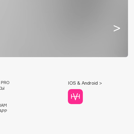
E PRO
IOS & Android >
СЫ
RAM
APP