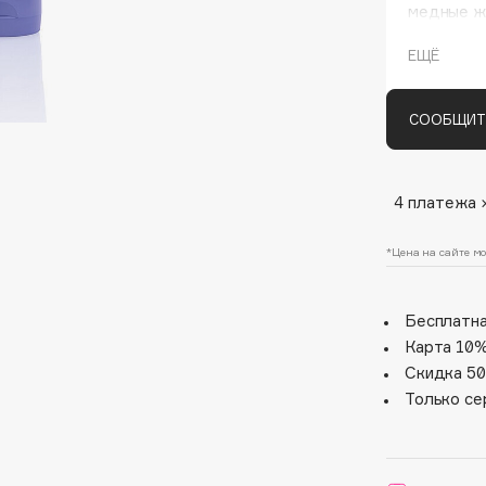
медные ж
красивого
перерабо
ЕЩЁ
СООБЩИТ
4 платежа 
Architect Demidoff
*Цена на сайте мо
ARIVE MAKEUP
Art&Fact
Бесплатна
Art-Visage
Карта 10%
Artdeco
Скидка 50
Astra
Только се
Atelier Rebul
Augustinus Bader