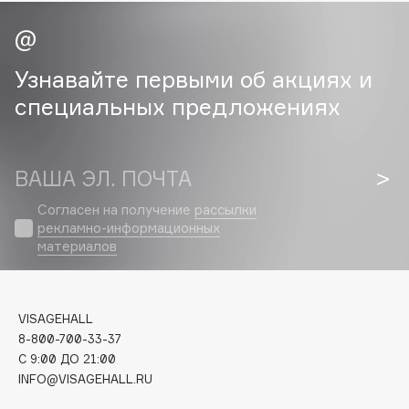
Cadence
Capelli Dorati
Узнавайте первыми об акциях и
Carbon Theory
специальных предложениях
Carmex
Carolina Herrera
Catrice
ВАША ЭЛ. ПОЧТА
Celimax
Согласен на получение
рассылки
Cettua
рекламно-информационных
Chupa Chups
материалов
Clarette
Clarins
Clarins Precious
VISAGEHALL
НОВИНКА
8-800-700-33-37
Clinique
C 9:00 ДО 21:00
Clive Christian
INFO@VISAGEHALL.RU
Club De Nuit