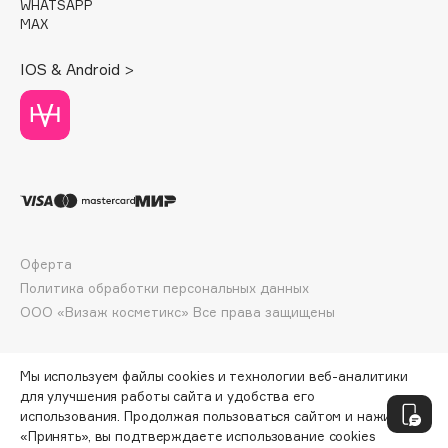
WHATSAPP
Deonica
MAX
Dessange
IOS & Android >
Dior
Divage
Dolce & Gabbana
Dolomit
Dorco
DP Daily Perfection
Dr. Vranjes Firenze
Оферта
Dr.Althea
Политика обработки персональных данных
Dr.Ceuracle
ООО «Визаж косметикс» Все права защищены
Dr.Jart+
DSD de Luxe
Мы используем файлы cookies и технологии веб-аналитики
Dyson
для улучшения работы сайта и удобства его
использования. Продолжая пользоваться сайтом и нажимая
«Принять», вы подтверждаете использование cookies