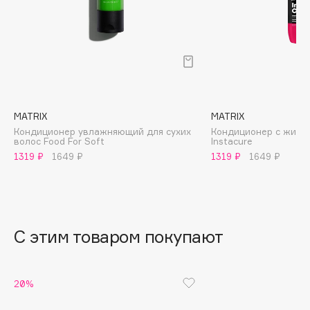
B
Babor
Baffy
Balmain Hair Couture
ЭКСКЛЮЗИВ
Banderas
MATRIX
MATRIX
Basicare
Кондиционер увлажняющий для сухих
Кондиционер с жидк
Batiste
волос Food For Soft
Instacure
Beauty Bomb
1319 ₽
1649 ₽
1319 ₽
1649 ₽
Beauty Pati
Beautyblades
НОВИНКА
beautyblender
С этим товаром покупают
Bebble
Beverly Hills Polo Club
Biodance
20%
Bioderma