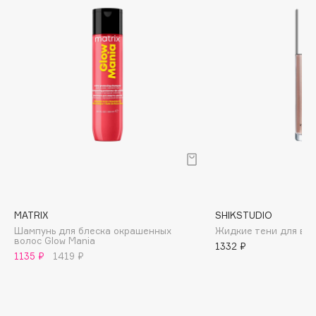
Biomed
Biorepair
Blanx
Blistex
BLOME
Boadicea The Victorious
Bobbi Brown
BOOMSHOP
BORK
Brunello Cucinelli
Bvlgari
MATRIX
SHIKSTUDIO
by TERRY
Шампунь для блеска окрашенных
Жидкие тени для век
волос Glow Mania
BY WISHTREND
1332 ₽
1135 ₽
1419 ₽
Byredo
C