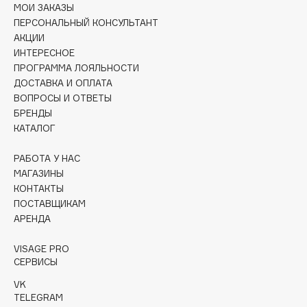
МОИ ЗАКАЗЫ
Collagenina
ПЕРСОНАЛЬНЫЙ КОНСУЛЬТАНТ
Consly
АКЦИИ
Corimo
ИНТЕРЕСНОЕ
CosRX
ПРОГРАММА ЛОЯЛЬНОСТИ
ДОСТАВКА И ОПЛАТА
Cottolina
ВОПРОСЫ И ОТВЕТЫ
Crescina
БРЕНДЫ
Cunzite
КАТАЛОГ
Curaprox
РАБОТА У НАС
МАГАЗИНЫ
D
КОНТАКТЫ
ПОСТАВЩИКАМ
АРЕНДА
d'Alba
DABO
VISAGE PRO
DARLING*
СЕРВИСЫ
Darphin
VK
TELEGRAM
Davines