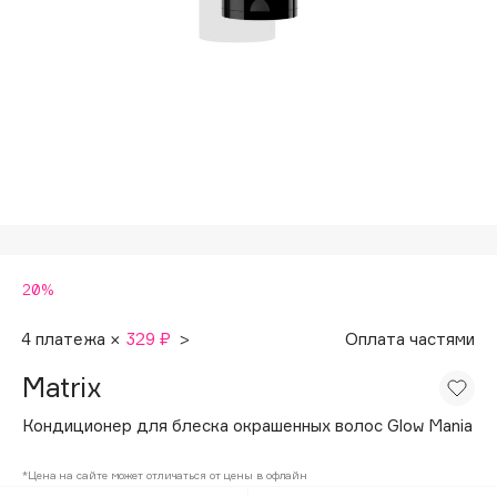
Подарки
Tom Ford
HFC
Для дома
Angiopharm
Техника
KIKO Milano
Estée Lauder
Clarins
0 - 9
20%
100BON
22|11
4 платежа ×
329 ₽
>
Оплата частями
Matrix
A
Кондиционер для блеска окрашенных волос Glow Mania
Acqua di Parma
*Цена на сайте может отличаться от цены в офлайн
Acque di Italia