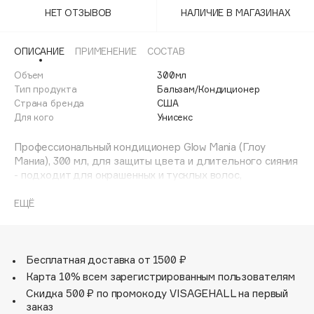
Adele for you
НЕТ ОТЗЫВОВ
НАЛИЧИЕ В МАГАЗИНАХ
Финал лета
Advante
ЭКСКЛЮЗИВ
1 АВГ - 31 АВГ
Aesop
ОПИСАНИЕ
ПРИМЕНЕНИЕ
СОСТАВ
Age Stop
Объем
ЭКСКЛЮЗИВ
300мл
Тип продукта
Бальзам/Кондиционер
AHFA Cosmetics
Страна бренда
США
Ajmal
Для кого
Унисекс
Alix Avien
Профессиональный кондиционер Glow Mania (Глоу
Allies of Skin
Маниа), 300 мл, для защиты цвета и длительного сияния
AMAN
- подходит для окрашенных и тусклых волос,
возвращает им блеск и гладкость, обеспечивает легкое
Amina Daudova Brushes
расчесывание. Кондиционер аккуратно распутывает
ЕЩЁ
Amouage
волосы, сохраняя сияние цвета изнутри.
Amuleto Di Casa
Кондиционер является важным этапом
Angiopharm
ЭКСКЛЮЗИВ
профессиональной системы Glow Mania,
Бесплатная доставка от 1500 ₽
Annbeauty
предназначенной для защиты цвета и сохранения
Карта 10% всем зарегистрированным пользователям
блеска тусклых волос до 8 недель*. Под воздействием
Anua
Скидка 500 ₽ по промокоду VISAGEHALL на первый
стресс-факторов (окрашивания, частых укладок,
заказ
Apadent