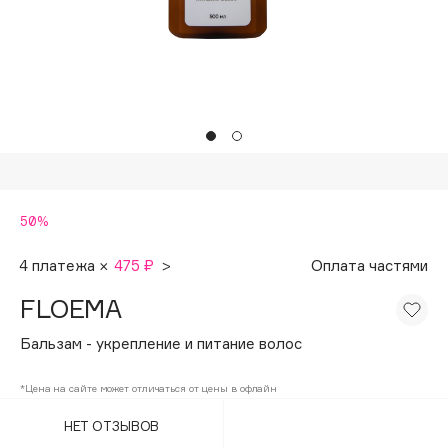
Подарки
Tom Ford
HFC
Для дома
Angiopharm
Техника
KIKO Milano
Estée Lauder
Clarins
0 - 9
50%
100BON
4 платежа ×
475 ₽
>
Оплата частями
22|11
FLOEMA
Бальзам - укрепление и питание волос
A
*Цена на сайте может отличаться от цены в офлайн
Acqua di Parma
НЕТ ОТЗЫВОВ
Acque di Italia