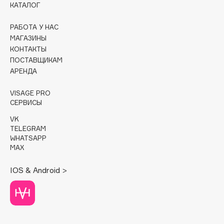
КАТАЛОГ
Cadence
РАБОТА У НАС
Capelli Dorati
МАГАЗИНЫ
Carbon Theory
КОНТАКТЫ
ПОСТАВЩИКАМ
Carmex
АРЕНДА
Carolina Herrera
Catrice
VISAGE PRO
Celimax
СЕРВИСЫ
Cettua
VK
TELEGRAM
Chupa Chups
WHATSAPP
Clarette
MAX
Clarins
IOS & Android >
Clarins Precious
Clinique
Clive Christian
Club De Nuit