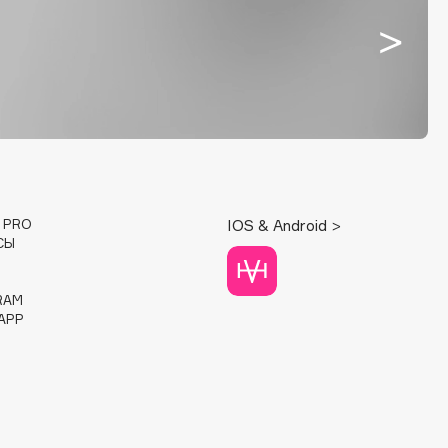
E PRO
IOS & Android >
СЫ
RAM
APP