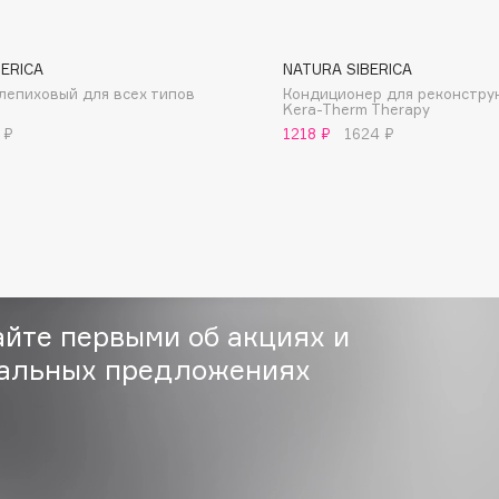
BERICA
NATURA SIBERICA
лепиховый для всех типов
Кондиционер для реконстру
Kera-Therm Therapy
 ₽
1218 ₽
1624 ₽
Consly
Corimo
CosRX
Cottolina
Crescina
айте первыми об акциях и
Cunzite
Curaprox
альных предложениях