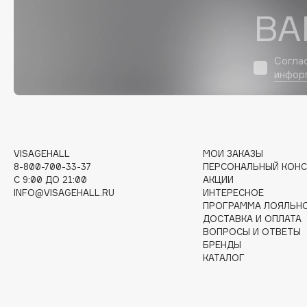
D
ВА
d'Alba
Dior
DABO
Divage
Согла
DARLING*
Dolce & Gabbana
инфор
Darphin
Dolomit
Davines
Dorco
Deonica
DP Daily Perfection
Dessange
Dr. Vranjes Firenze
VISAGEHALL
МОИ ЗАКАЗЫ
8-800-700-33-37
ПЕРСОНАЛЬНЫЙ КОНС
C 9:00 ДО 21:00
АКЦИИ
INFO@VISAGEHALL.RU
ИНТЕРЕСНОЕ
ПРОГРАММА ЛОЯЛЬН
E
ДОСТАВКА И ОПЛАТА
ВОПРОСЫ И ОТВЕТЫ
БРЕНДЫ
Eat My
Ella Bartsueva Brushes
КАТАЛОГ
Ecolatier
EMBRACE Haircare
Ecotools
Emmanuelle Jane
EGIA
Enough