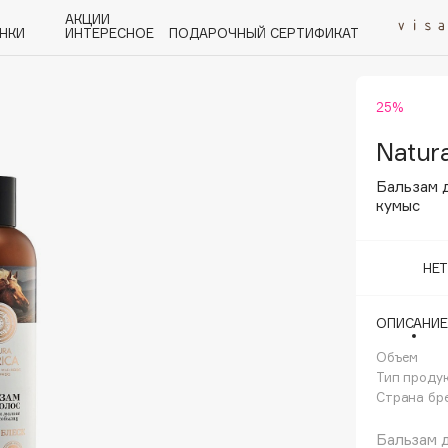
АКЦИИ
НКИ
ИНТЕРЕСНОЕ
ПОДАРОЧНЫЙ СЕРТИФИКАТ
25%
P
Q
R
S
T
U
V
W
Y
Z
А - Я
Natura
Бальзам 
кумыс
НЕ
Angiopharm
KIKO Milano
ОПИСАНИЕ
Estée Lauder
Объем
Clarins
Тип проду
Страна бр
Бальзам д