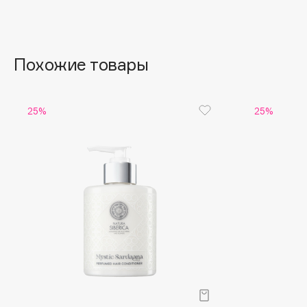
Aravia Professional
Alix Avien
Arcadia
Allies of Skin
Archetype
AMAN
Похожие товары
B
25%
25%
Babor
beautyblender
Baffy
Bebble
Balmain Hair Couture
Beverly Hills Polo Club
ЭКСКЛЮЗИВ
Biodance
Banderas
Bioderma
Basicare
Biomed
Batiste
Biorepair
Beauty Bomb
Blanx
Beauty Pati
Blistex
Beautyblades
НОВИНКА