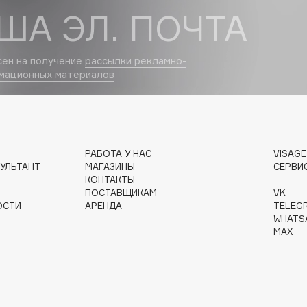
ША ЭЛ. ПОЧТА
Dr.Althea
Dr.Ceuracle
сен на получение
рассылки рекламно-
Dr.Jart+
мационных материалов
DSD de Luxe
Dyson
РАБОТА У НАС
VISAG
УЛЬТАНТ
МАГАЗИНЫ
СЕРВИ
КОНТАКТЫ
ПОСТАВЩИКАМ
VK
ОСТИ
АРЕНДА
TELEG
WHATS
MAX
Estrâde
Estée Lauder
Etat Pur
Etude House