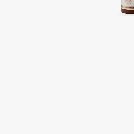
Подарки
0 - 9
Для дома
100BON
22|11
Техника
A
Acqua di Parma
Amina Daudova Brushes
Acque di Italia
Amouage
Adele for you
Amuleto Di Casa
Advante
Angiopharm
ЭКСКЛЮЗИВ
ЭКСКЛЮЗИВ
Aesop
Annbeauty
Age Stop
Anua
ЭКСКЛЮЗИВ
Apadent
AHFA Cosmetics
Apagard
Ajmal