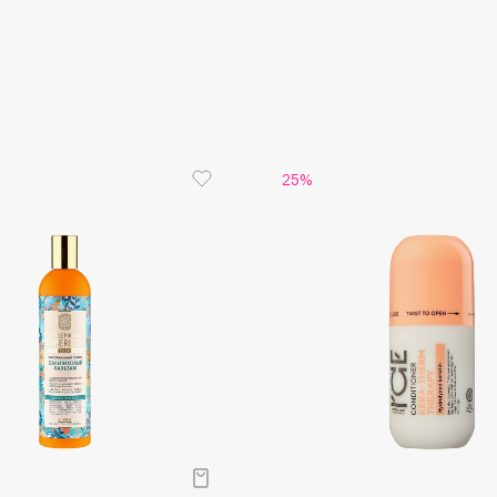
Aveda
Avene
25%
Boadicea The Victorious
Bobbi Brown
BOOMSHOP
BORK
Brunello Cucinelli
Bvlgari
by TERRY
BY WISHTREND
Byredo