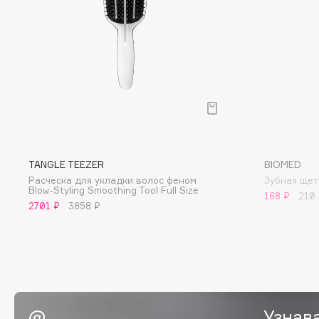
D
d'Alba
Dior
DABO
Divage
DARLING*
Dolce & Gabbana
Darphin
Dolomit
Davines
Dorco
Deonica
DP Daily Perfection
Dessange
Dr. Vranjes Firenze
TANGLE TEEZER
BIOMED
Расческа для укладки волос феном
Зубная щет
Blow-Styling Smoothing Tool Full Size
168 ₽
210
2701 ₽
3858 ₽
E
Eat My
Ella Bartsueva Brushes
Ecolatier
EMBRACE Haircare
Ecotools
Emmanuelle Jane
Узнав
EGG
Enough