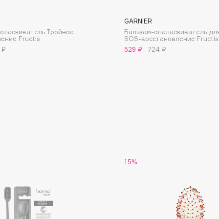
GARNIER
оласкиватель Тройное
Бальзам-опаласкиватель дл
ение Fructis
SOS-восстановление Fructis
 ₽
529 ₽
724 ₽
Consly
Corimo
CosRX
Cottolina
Crescina
Cunzite
Curaprox
15%