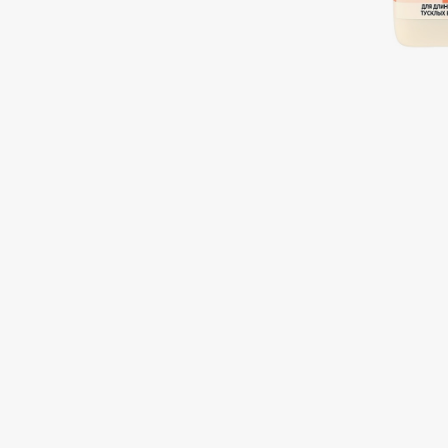
Подарки
0 - 9
Для дома
100BON
22|11
Техника
A
Acqua di Parma
Amina Daudova Brushes
Acque di Italia
Amouage
Adele for you
Amuleto Di Casa
Advante
Angiopharm
ЭКСКЛЮЗИВ
ЭКСКЛЮЗИВ
Aesop
Annbeauty
Age Stop
Anua
ЭКСКЛЮЗИВ
Apadent
AHFA Cosmetics
Apagard
Ajmal