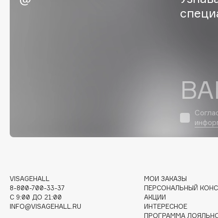
специ
EGIA
EpilProfi
Eigshow
Erborian
Elemis
Essence
Elian Russia
Essential Parfums Paris
Elie Saab
Estrâde
ВА
Согла
F
инфор
FANE
Flipper
Farmstay
FLOEMA
Felce Azzurra
Floraïku
Fillerina
Forlle'd
VISAGEHALL
МОИ ЗАКАЗЫ
ЭКСКЛЮЗИВ
8-800-700-33-37
ПЕРСОНАЛЬНЫЙ КОНС
Fiona Franchimon
C 9:00 ДО 21:00
АКЦИИ
INFO@VISAGEHALL.RU
ИНТЕРЕСНОЕ
ПРОГРАММА ЛОЯЛЬН