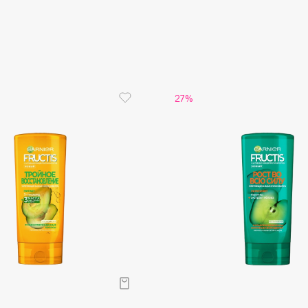
Aveda
Avene
27%
Boadicea The Victorious
Bobbi Brown
BOOMSHOP
BORK
Brunello Cucinelli
Bvlgari
by TERRY
BY WISHTREND
Byredo