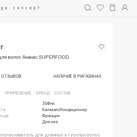
r
для волос Ананас SUPERFOOD
Т ОТЗЫВОВ
НАЛИЧИЕ В МАГАЗИНАХ
ПРИМЕНЕНИЕ
БРЕНД
СОСТАВ
350мл
кта
Бальзам/Кондиционер
енда
Франция
Для нее
поласкиватель для длинных и тусклых волос