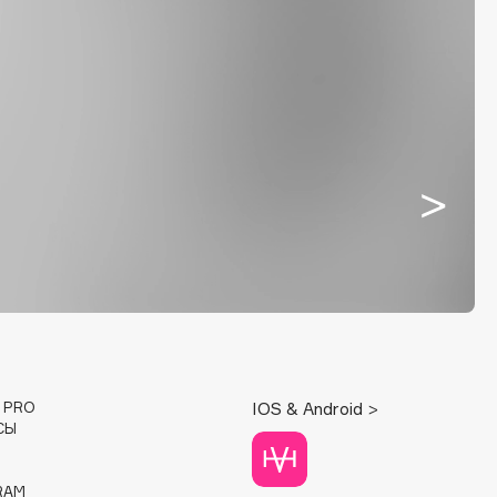
E PRO
IOS & Android >
СЫ
RAM