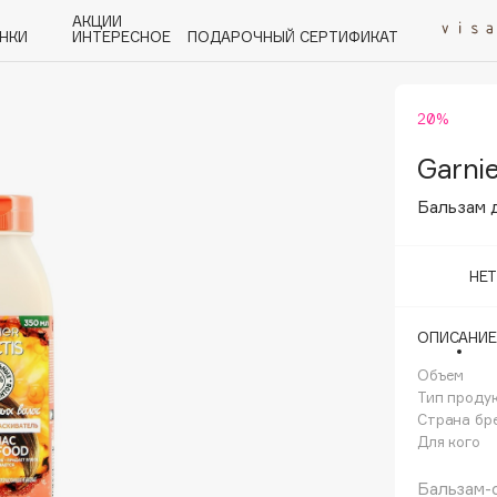
АКЦИИ
НКИ
ИНТЕРЕСНОЕ
ПОДАРОЧНЫЙ СЕРТИФИКАТ
20%
P
Q
R
S
T
U
V
W
Y
Z
А - Я
Garnie
Бальзам 
НЕ
Angiopharm
ОПИСАНИЕ
KIKO Milano
Объем
Estée Lauder
Тип проду
Clarins
Страна бр
Для кого
Бальзам-о