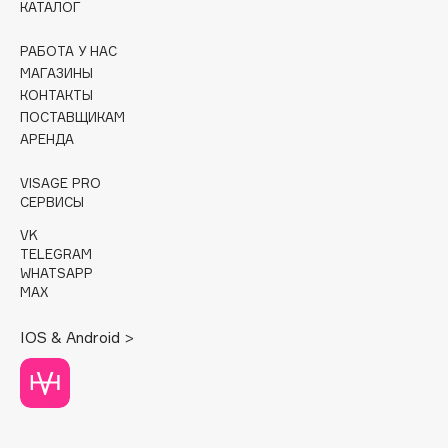
КАТАЛОГ
Cadence
РАБОТА У НАС
Capelli Dorati
МАГАЗИНЫ
Carbon Theory
КОНТАКТЫ
ПОСТАВЩИКАМ
Carmex
АРЕНДА
Carolina Herrera
Catrice
VISAGE PRO
СЕРВИСЫ
Celimax
Cettua
VK
TELEGRAM
Chupa Chups
WHATSAPP
Clarette
MAX
Clarins
IOS & Android >
Clarins Precious
Clinique
Clive Christian
Club De Nuit