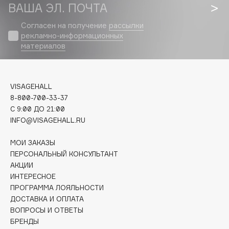
Biomed
ВАША ЭЛ. ПОЧТА
Biorepair
Согласен на получение
рассылки
Blanx
рекламно-информационных
материалов
Blistex
BLOME
Boadicea The Victorious
VISAGEHALL
Bobbi Brown
8-800-700-33-37
BOOMSHOP
C 9:00 ДО 21:00
BORK
INFO@VISAGEHALL.RU
Brunello Cucinelli
МОИ ЗАКАЗЫ
Bvlgari
ПЕРСОНАЛЬНЫЙ КОНСУЛЬТАНТ
by TERRY
АКЦИИ
BY WISHTREND
ИНТЕРЕСНОЕ
ПРОГРАММА ЛОЯЛЬНОСТИ
Byredo
ДОСТАВКА И ОПЛАТА
ВОПРОСЫ И ОТВЕТЫ
БРЕНДЫ
C