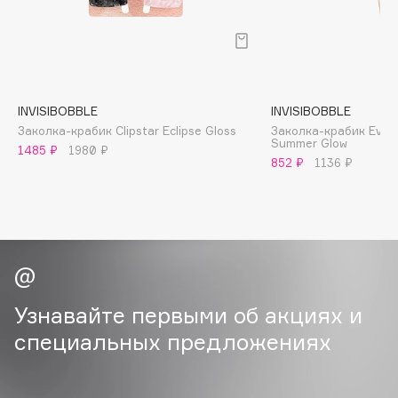
B
Babor
Baffy
Balmain Hair Couture
ЭКСКЛЮЗИВ
INVISIBOBBLE
INVISIBOBBLE
Banderas
Заколка-крабик Clipstar Eclipse Gloss
Заколка-крабик Evercl
Summer Glow
1485 ₽
1980 ₽
Basicare
852 ₽
1136 ₽
Batiste
Beauty Bomb
Beauty Pati
Beautyblades
НОВИНКА
beautyblender
Bebble
Узнавайте первыми об акциях и
Beverly Hills Polo Club
специальных предложениях
Biodance
Bioderma