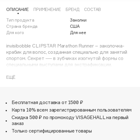
Adele for you
ОПИСАНИЕ
ПРИМЕНЕНИЕ
БРЕНД
СОСТАВ
Финал лета
Advante
ЭКСКЛЮЗИВ
Тип продукта
Заколки
1 АВГ - 31 АВГ
Aesop
Страна бренда
США
Age Stop
Для кого
Для нее
ЭКСКЛЮЗИВ
AHFA Cosmetics
invisibobble CLIPSTAR Marathon Runner – заколочка-
Ajmal
крабик для волос, созданная специально для занятий
спортом. Секрет — в зубчиках изогнутой формы со
Alix Avien
специальными выступами для экстрафиксации.
Allies of Skin
Пробежка, фитнес или тренировка в зале — крабик
AMAN
останется на своем месте! Аксессуар позволяет
ЕЩЁ
завершить образ всего за несколько секунд: пара
Amina Daudova Brushes
движений – и прическа готова! Заколка надежно при
Amouage
этом бережно фиксирует волосы в прическе. Для любых
образов, для всех типов волос.
Бесплатная доставка от 1500 ₽
Amuleto Di Casa
Карта 10% всем зарегистрированным пользователям
Angiopharm
ЭКСКЛЮЗИВ
Скидка 500 ₽ по промокоду VISAGEHALL на первый
Annbeauty
заказ
Anua
Только сертифицированные товары
Apadent