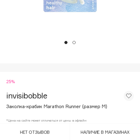
Подарки
Tom Ford
HFC
Для дома
Angiopharm
Техника
KIKO Milano
Estée Lauder
Clarins
0 - 9
25%
100BON
22|11
invisibobble
Заколка-крабик Marathon Runner (размер М)
A
*Цена на сайте может отличаться от цены в офлайн
Acqua di Parma
НЕТ ОТЗЫВОВ
НАЛИЧИЕ В МАГАЗИНАХ
Acque di Italia