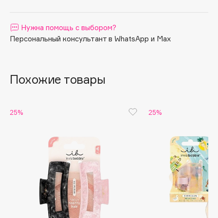
Apagard
Aravia Professional
Нужна помощь с выбором?
Персональный консультант в WhatsApp и Max
Arcadia
Archetype
Architect Demidoff
Похожие товары
ARIVE MAKEUP
Art&Fact
Art-Visage
25%
25%
Artdeco
Astra
Atelier Rebul
Augustinus Bader
Aveda
Avene