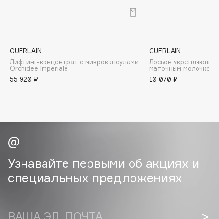
B
Babor
Baffy
GUERLAIN
GUERLAIN
Balmain Hair Couture
ЭКСКЛЮЗИВ
Лифтинг-концентрат с микрокапсулами
Лосьон укрепляющий 
Orchidee Imperiale
маточным молочком Ab
Banderas
55 920 ₽
10 070 ₽
Basicare
Batiste
Beauty Bomb
Beauty Pati
Beautyblades
НОВИНКА
beautyblender
Узнавайте первыми об акциях и
Bebble
специальных предложениях
Beverly Hills Polo Club
Biodance
Bioderma
ВАША ЭЛ. ПОЧТА