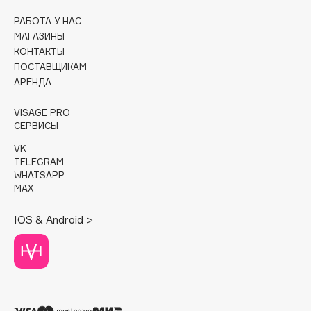
РАБОТА У НАС
Cadence
МАГАЗИНЫ
Capelli Dorati
КОНТАКТЫ
Carbon Theory
ПОСТАВЩИКАМ
АРЕНДА
Carmex
Carolina Herrera
VISAGE PRO
Catrice
СЕРВИСЫ
Celimax
VK
Cettua
TELEGRAM
WHATSAPP
Chupa Chups
MAX
Clarette
IOS & Android >
Clarins
Clarins Precious
НОВИНКА
Clinique
Clive Christian
Club De Nuit