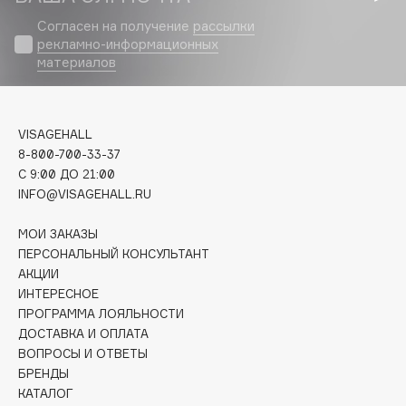
Biomed
Согласен на получение
рассылки
Biorepair
рекламно-информационных
Blanx
материалов
Blistex
BLOME
Boadicea The Victorious
VISAGEHALL
8-800-700-33-37
Bobbi Brown
C 9:00 ДО 21:00
BOOMSHOP
INFO@VISAGEHALL.RU
BORK
Brunello Cucinelli
МОИ ЗАКАЗЫ
ПЕРСОНАЛЬНЫЙ КОНСУЛЬТАНТ
Bvlgari
АКЦИИ
by TERRY
ИНТЕРЕСНОЕ
BY WISHTREND
ПРОГРАММА ЛОЯЛЬНОСТИ
ДОСТАВКА И ОПЛАТА
Byredo
ВОПРОСЫ И ОТВЕТЫ
БРЕНДЫ
КАТАЛОГ
C