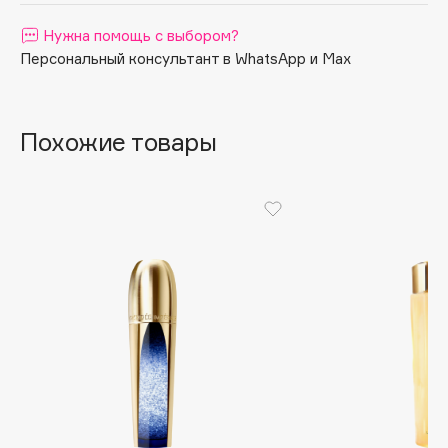
Apagard
Нужна помощь с выбором?
Aravia Professional
Персональный консультант в WhatsApp и Max
Arcadia
Archetype
Похожие товары
Architect Demidoff
ARIVE MAKEUP
Art&Fact
Art-Visage
Artdeco
Astra
Atelier Rebul
Augustinus Bader
Aveda
Avene