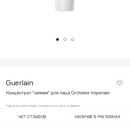
Подарки
Tom Ford
HFC
Для дома
Angiopharm
Техника
KIKO Milano
Estée Lauder
Clarins
0 - 9
100BON
Guerlain
22|11
Концентрат "сияния" для лица Orchidee Imperiale
A
*Цена на сайте может отличаться от цены в офлайн
НЕТ ОТЗЫВОВ
НАЛИЧИЕ В МАГАЗИНАХ
Acqua di Parma
Acque di Italia