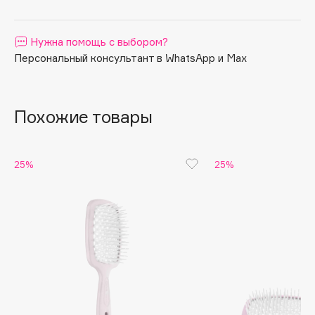
Apagard
Aravia Professional
Нужна помощь с выбором?
Arcadia
Персональный консультант в WhatsApp и Max
Archetype
Architect Demidoff
Похожие товары
ARIVE MAKEUP
Art&Fact
Art-Visage
25%
25%
Artdeco
Astra
Atelier Rebul
Augustinus Bader
Aveda
Avene