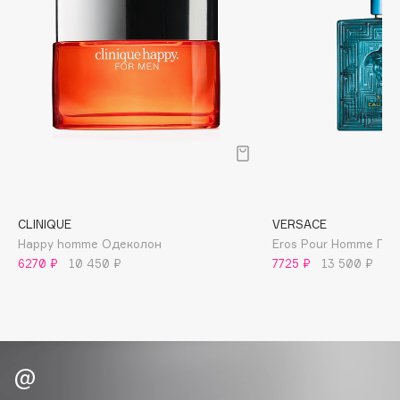
Biomed
Biorepair
Blanx
Blistex
BLOME
Boadicea The Victorious
Bobbi Brown
BOOMSHOP
BORK
CLINIQUE
VERSACE
Brunello Cucinelli
Happy homme Одеколон
Eros Pour Homme Па
Bvlgari
6270 ₽
10 450 ₽
7725 ₽
13 500 ₽
by TERRY
BY WISHTREND
Byredo
C