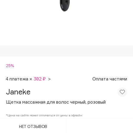
Подарки
Tom Ford
HFC
Для дома
Angiopharm
Техника
KIKO Milano
Estée Lauder
Clarins
0 - 9
25%
100BON
4 платежа ×
302 ₽
>
Оплата частями
22|11
Janeke
Щетка массажная для волос черный, розовый
A
*Цена на сайте может отличаться от цены в офлайн
Acqua di Parma
НЕТ ОТЗЫВОВ
Acque di Italia