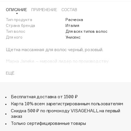
Adele for you
Финал лета
ОПИСАНИЕ
ПРИМЕНЕНИЕ
СОСТАВ
Advante
ЭКСКЛЮЗИВ
1 АВГ - 31 АВГ
Тип продукта
Расческа
Aesop
Страна бренда
Италия
Age Stop
Тип волос
ЭКСКЛЮЗИВ
Для всех типов волос
Для кого
Унисекс
AHFA Cosmetics
Ajmal
Щетка массажная для волос черный, розовый.
Alix Avien
Марка Janeke – мировой лидер по производству
Allies of Skin
расчесок, щеток, маникюрных принадлежностей, зеркал
AMAN
и косметичек. Все изделия на 80% производятся
ЕЩЁ
вручную, а инновационные технологии и современные
Amina Daudova Brushes
материалы делают продукцию марки поистине
Amouage
уникальной. Стильный и эргономичный дизайн, яркие
Amuleto Di Casa
цветовые решения – все это приносит истинное
Бесплатная доставка от 1500 ₽
удовольствие от использования аксессуаров Janeke.
Карта 10% всем зарегистрированным пользователям
Angiopharm
ЭКСКЛЮЗИВ
Скидка 500 ₽ по промокоду VISAGEHALL на первый
Annbeauty
заказ
Anua
Только сертифицированные товары
Apadent