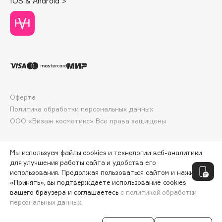
IOS & Android >
Deonica
Dessange
Dior
Divage
Dolce & Gabbana
Dolomit
Dorco
Оферта
DP Daily Perfection
Политика обработки персональных данных
Dr. Vranjes Firenze
ООО «Визаж косметикс» Все права защищены
Dr.Althea
Dr.Ceuracle
Мы используем файлы cookies и технологии веб-аналитики
Dr.Jart+
для улучшения работы сайта и удобства его
использования. Продолжая пользоваться сайтом и нажимая
DSD de Luxe
«Принять», вы подтверждаете использование cookies
Dyson
вашего браузера и соглашаетесь
с политикой обработки
персональных данных.
СООБЩИТЬ О ПОСТУПЛЕНИИ
1610 ₽