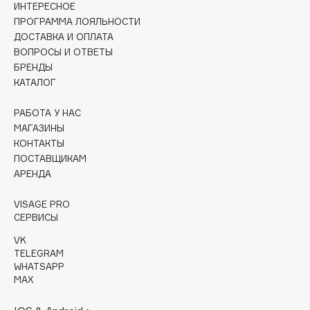
ИНТЕРЕСНОЕ
Collagenina
ПРОГРАММА ЛОЯЛЬНОСТИ
Consly
ДОСТАВКА И ОПЛАТА
Corimo
ВОПРОСЫ И ОТВЕТЫ
CosRX
БРЕНДЫ
КАТАЛОГ
Cottolina
Crescina
РАБОТА У НАС
Cunzite
МАГАЗИНЫ
Curaprox
КОНТАКТЫ
ПОСТАВЩИКАМ
АРЕНДА
D
VISAGE PRO
СЕРВИСЫ
d'Alba
VK
DABO
TELEGRAM
DARLING*
WHATSAPP
MAX
Darphin
Davines