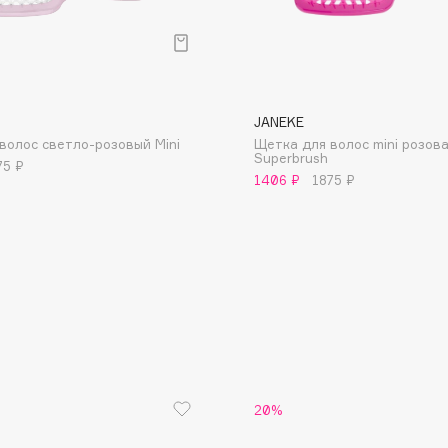
JANEKE
волос светло-розовый Mini
Щетка для волос mini розов
Consly
Superbrush
75 ₽
1406 ₽
1875 ₽
Corimo
CosRX
Cottolina
Crescina
Cunzite
Curaprox
20%