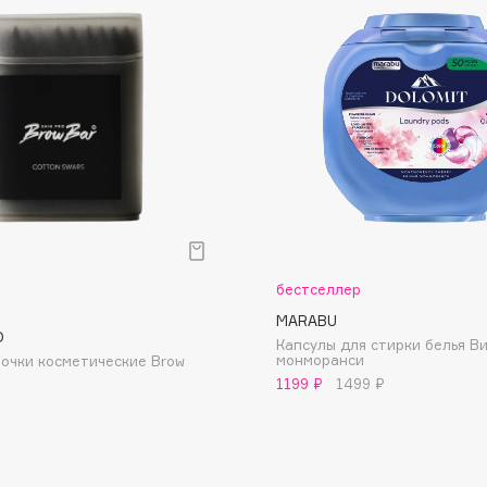
Dr.Althea
Dr.Ceuracle
Dr.Jart+
DSD de Luxe
Dyson
бестселлер
MARABU
O
Капсулы для стирки белья В
монморанси
очки косметические Brow
1199 ₽
1499 ₽
Estée Lauder
Etat Pur
Etude House
Etude organix