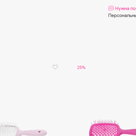
Aveda
Нужна по
Avene
Персональны
Boadicea The Victorious
25%
Bobbi Brown
BOOMSHOP
BORK
Brunello Cucinelli
Bvlgari
by TERRY
BY WISHTREND
Byredo