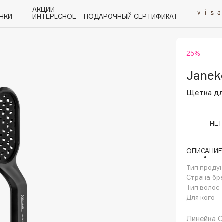
АКЦИИ
НКИ
ИНТЕРЕСНОЕ
ПОДАРОЧНЫЙ СЕРТИФИКАТ
25%
P
Q
R
S
T
U
V
W
Y
Z
А - Я
Janek
Щетка дл
НЕ
Angiopharm
ОПИСАНИЕ
KIKO Milano
Тип проду
Estée Lauder
Страна бр
Clarins
Тип волос
Для кого
Линейка C