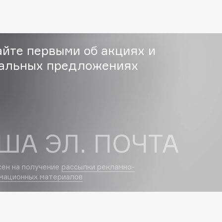
Eva Mosaic
Ex Nihilo
EXOARI L
айте первыми об акциях и
альных предложениях
ША ЭЛ. ПОЧТА
Fragrance Du Bois
Frederic Malle
сен на получение
рассылки рекламно-
Frudia
мационных материалов
Funny Organix