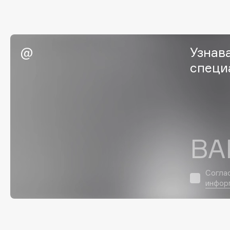
EGIA
EpilProfi
Eigshow
Erborian
Elemis
Essence
Узнав
Elian Russia
Essential Parfums Paris
специ
Elie Saab
Estrâde
F
ВА
FANE
Flipper
Farmstay
FLOEMA
Согла
Felce Azzurra
Floraïku
инфор
Fillerina
Forlle'd
ЭКСКЛЮЗИВ
Fiona Franchimon