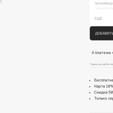
произвед
технолог
форму, чт
ЕЩЁ
ДОБАВИТЬ
4 платежа 
Architect Demidoff
ARIVE MAKEUP
*Цена на сайте мо
Art&Fact
Art-Visage
Бесплатна
Artdeco
Карта 10%
Скидка 50
Astra
Только се
Atelier Rebul
Augustinus Bader