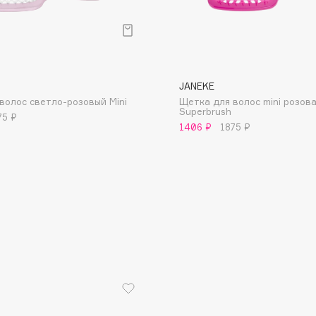
JANEKE
волос светло-розовый Mini
Щетка для волос mini розов
Consly
Superbrush
75 ₽
1406 ₽
1875 ₽
Corimo
CosRX
Cottolina
Crescina
Cunzite
Curaprox