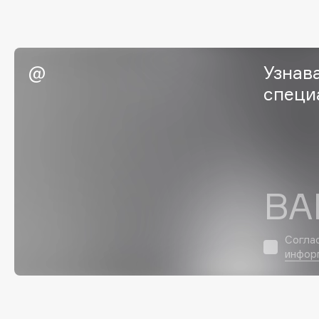
EGIA
EpilProfi
Eigshow
Erborian
Elemis
Essence
Узнав
Elian Russia
Essential Parfums Paris
специ
Elie Saab
Estrâde
F
ВА
FANE
Flipper
Farmstay
FLOEMA
Согла
Felce Azzurra
Floraïku
инфор
Fillerina
Forlle'd
ЭКСКЛЮЗИВ
Fiona Franchimon