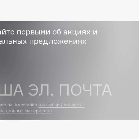
Eva Mosaic
Ex Nihilo
EXOARI L
айте первыми об акциях и
альных предложениях
ША ЭЛ. ПОЧТА
Fragrance Du Bois
Frederic Malle
сен на получение
рассылки рекламно-
Frudia
мационных материалов
Funny Organix