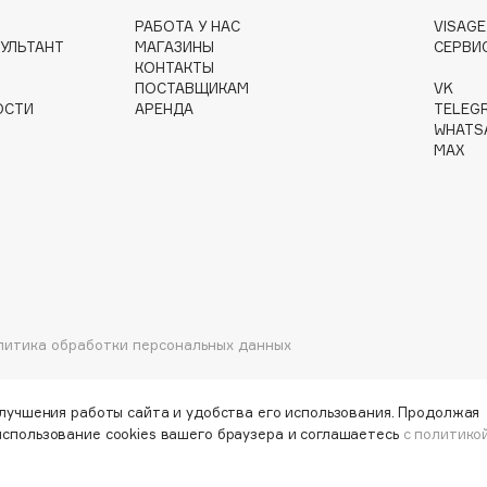
РАБОТА У НАС
VISAG
УЛЬТАНТ
МАГАЗИНЫ
СЕРВИ
КОНТАКТЫ
ПОСТАВЩИКАМ
VK
Gourmandise
ОСТИ
АРЕНДА
TELEG
Grace Day
WHATS
MAX
Guerlain
Guess
литика обработки персональных данных
Holika Holika
Holly Polly
улучшения работы сайта и удобства его использования. Продолжая
использование cookies вашего браузера и соглашаетесь
с политико
Holy Land