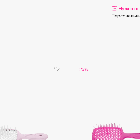
Aveda
Нужна по
Avene
Персональны
Boadicea The Victorious
25%
Bobbi Brown
BOOMSHOP
BORK
Brunello Cucinelli
Bvlgari
by TERRY
BY WISHTREND
Byredo