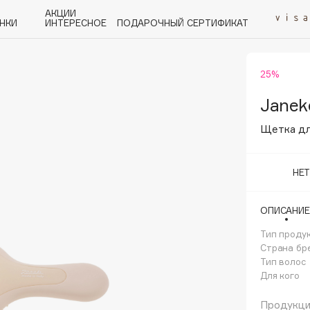
АКЦИИ
НКИ
ИНТЕРЕСНОЕ
ПОДАРОЧНЫЙ СЕРТИФИКАТ
25%
P
Q
R
S
T
U
V
W
Y
Z
А - Я
Janek
Щетка дл
НЕ
Angiopharm
ОПИСАНИЕ
KIKO Milano
Тип проду
Estée Lauder
Страна бр
Clarins
Тип волос
Для кого
Продукция