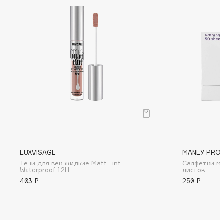
D
d'Alba
Dior
DABO
Divage
DARLING*
Dolce & Gabbana
Darphin
Dolomit
Davines
Dorco
Deonica
DP Daily Perfection
Dessange
Dr. Vranjes Firenze
LUXVISAGE
MANLY PR
E
Тени для век жидкие Matt Tint
Салфетки 
Waterproof 12H
листов
Eat My
Ella Bartsueva Brushes
403 ₽
250 ₽
Ecolatier
EMBRACE Haircare
Ecotools
Emmanuelle Jane
EGG
Enough