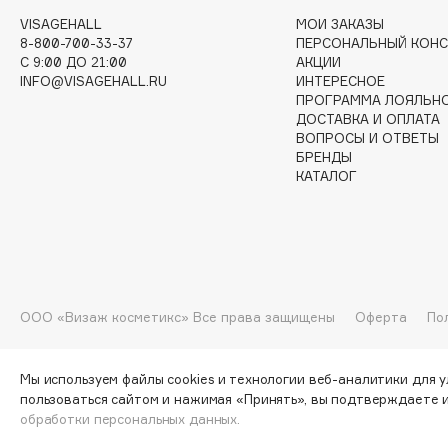
VISAGEHALL
МОИ ЗАКАЗЫ
G
8-800-700-33-37
ПЕРСОНАЛЬНЫЙ КОНС
C 9:00 ДО 21:00
АКЦИИ
INFO@VISAGEHALL.RU
ИНТЕРЕСНОЕ
Garnier
Giardino Magico
ПРОГРАММА ЛОЯЛЬН
Gecko
Gillette
ДОСТАВКА И ОПЛАТА
ВОПРОСЫ И ОТВЕТЫ
Geltek
Givenchy
БРЕНДЫ
Genosys
Global Keratin
КАТАЛОГ
ЭКСКЛЮЗИВ
Global White
Geomar
H
ООО «Визаж косметикс» Все права защищены
Оферта
По
Hadat Cosmetics
HELIBEAUTY
Hamis
Hempz
Мы используем файлы cookies и технологии веб-аналитики для 
пользоваться сайтом и нажимая «Принять», вы подтверждаете 
Hapica
HFC
обработки персональных данных.