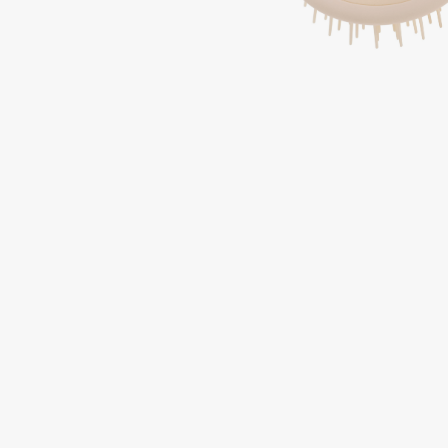
Подарки
0 - 9
Для дома
100BON
22|11
Техника
A
Acqua di Parma
Amina Daudova Brushes
Acque di Italia
Amouage
Adele for you
Amuleto Di Casa
Advante
Angiopharm
ЭКСКЛЮЗИВ
ЭКСКЛЮЗИВ
Aesop
Annbeauty
Age Stop
Anua
ЭКСКЛЮЗИВ
Apadent
AHFA Cosmetics
Apagard
Ajmal