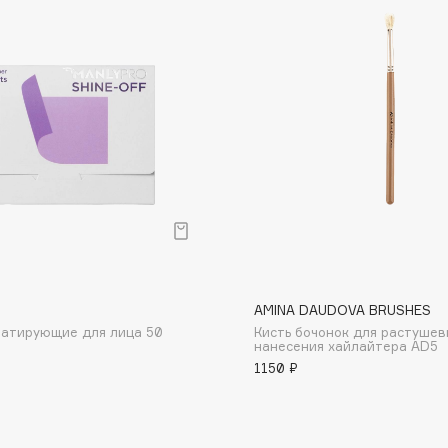
Dr.Althea
Dr.Ceuracle
Dr.Jart+
DSD de Luxe
Dyson
O
AMINA DAUDOVA BRUSHES
матирующие для лица 50
Кисть бочонок для растушев
нанесения хайлайтера AD5
Estée Lauder
1150 ₽
Etat Pur
Etude House
Etude organix