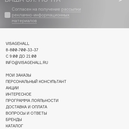
Biomed
Согласен на получение
рассылки
Biorepair
рекламно-информационных
Blanx
материалов
Blistex
BLOME
Boadicea The Victorious
VISAGEHALL
Bobbi Brown
8-800-700-33-37
C 9:00 ДО 21:00
BOOMSHOP
INFO@VISAGEHALL.RU
BORK
Brunello Cucinelli
МОИ ЗАКАЗЫ
ПЕРСОНАЛЬНЫЙ КОНСУЛЬТАНТ
Bvlgari
АКЦИИ
by TERRY
ИНТЕРЕСНОЕ
BY WISHTREND
ПРОГРАММА ЛОЯЛЬНОСТИ
Byredo
ДОСТАВКА И ОПЛАТА
ВОПРОСЫ И ОТВЕТЫ
БРЕНДЫ
C
КАТАЛОГ