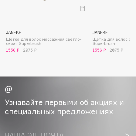
B
Babor
Baffy
JANEKE
JANEKE
Balmain Hair Couture
ЭКСКЛЮЗИВ
Щетка для волос массажная светло-
Щетка для волос св
Banderas
серая Superbrush
Superbrush
1556 ₽
2075 ₽
1556 ₽
2075 ₽
Basicare
Batiste
Beauty Bomb
Beauty Pati
Beautyblades
НОВИНКА
beautyblender
Узнавайте первыми об акциях и
Bebble
специальных предложениях
Beverly Hills Polo Club
Biodance
Bioderma
ВАША ЭЛ. ПОЧТА