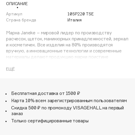
ОПИСАНИЕ
Adele for you
Финал лета
Advante
Артикул
10SP220 TSE
ЭКСКЛЮЗИВ
1 АВГ - 31 АВГ
Страна бренда
Италия
Aesop
Age Stop
Марка Janeke – мировой лидер по производству
ЭКСКЛЮЗИВ
расчесок, щеток, маникюрных принадлежностей, зеркал
AHFA Cosmetics
и косметичек. Все изделия на 80% производятся
Ajmal
вручную, а инновационные технологии и современные
материалы делают продукцию марки поистине
Alix Avien
уникальной. Стильный и эргономичный дизайн, яркие
Allies of Skin
цветовые решения – все это приносит истинное
ЕЩЁ
AMAN
удовольствие от использования аксессуаров Janeke.
Amina Daudova Brushes
Amouage
Бесплатная доставка от 1500 ₽
Amuleto Di Casa
Карта 10% всем зарегистрированным пользователям
Angiopharm
Скидка 500 ₽ по промокоду VISAGEHALL на первый
ЭКСКЛЮЗИВ
заказ
Annbeauty
Только сертифицированные товары
Anua
Apadent