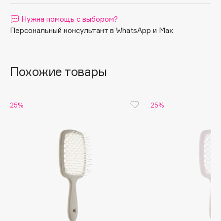
Apagard
Нужна помощь с выбором?
Aravia Professional
Персональный консультант в WhatsApp и Max
Arcadia
Archetype
Architect Demidoff
Похожие товары
ARIVE MAKEUP
Art&Fact
25%
25%
Art-Visage
Artdeco
Astra
Atelier Rebul
Augustinus Bader
Aveda
Avene