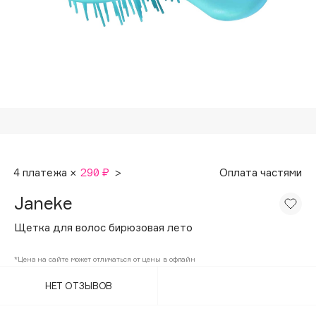
Подарки
Tom Ford
HFC
Для дома
Angiopharm
Техника
KIKO Milano
Estée Lauder
Clarins
0 - 9
4 платежа ×
290 ₽
>
Оплата частями
100BON
Janeke
22|11
Щетка для волос бирюзовая лето
A
*Цена на сайте может отличаться от цены в офлайн
НЕТ ОТЗЫВОВ
Acqua di Parma
Acque di Italia