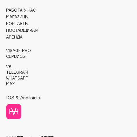
РАБОТА У НАС
Cadence
МАГАЗИНЫ
Capelli Dorati
КОНТАКТЫ
Carbon Theory
ПОСТАВЩИКАМ
Carmex
АРЕНДА
Carolina Herrera
VISAGE PRO
Catrice
СЕРВИСЫ
Celimax
VK
Cettua
TELEGRAM
WHATSAPP
Chupa Chups
MAX
Clarette
Clarins
IOS & Android >
Clarins Precious
НОВИНКА
Clinique
Clive Christian
Club De Nuit