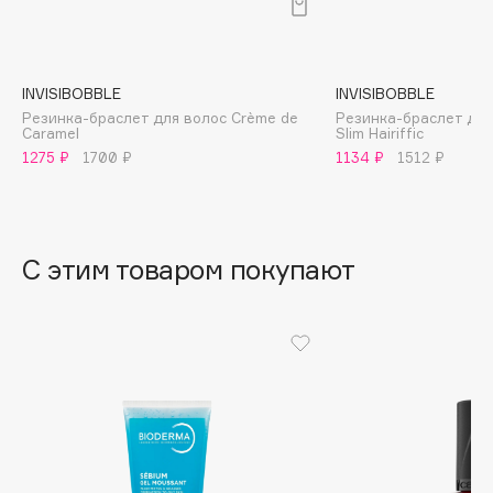
B
Babor
Baffy
INVISIBOBBLE
INVISIBOBBLE
Резинка-браслет для волос Crème de
Резинка-браслет для
Balmain Hair Couture
ЭКСКЛЮЗИВ
Caramel
Slim Hairiffic
Banderas
1275 ₽
1700 ₽
1134 ₽
1512 ₽
Basicare
Batiste
Beauty Bomb
С этим товаром покупают
Beauty Pati
Beautyblades
НОВИНКА
beautyblender
Bebble
Beverly Hills Polo Club
Biodance
Bioderma