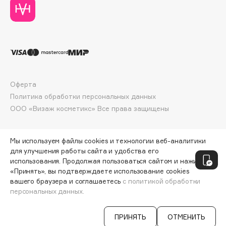
Deonica
Dessange
Dior
Divage
Dolce & Gabbana
Dolomit
Оферта
Dorco
Политика обработки персональных данных
DP Daily Perfection
ООО «Визаж косметикс» Все права защищены
Dr. Vranjes Firenze
Dr.Althea
Мы используем файлы cookies и технологии веб-аналитики
Dr.Ceuracle
для улучшения работы сайта и удобства его
использования. Продолжая пользоваться сайтом и нажимая
Dr.Jart+
«Принять», вы подтверждаете использование cookies
DSD de Luxe
вашего браузера и соглашаетесь
с политикой обработки
Dyson
персональных данных.
СООБЩИТЬ О ПОСТУПЛЕНИИ
974 ₽
ПРИНЯТЬ
ОТМЕНИТЬ