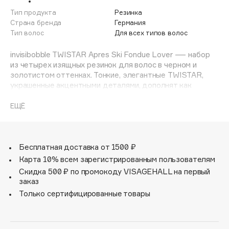
Adele for you
Тип продукта
Резинка
Финал лета
Advante
Страна бренда
Германия
ЭКСКЛЮЗИВ
Тип волос
Для всех типов волос
1 АВГ - 31 АВГ
Aesop
Age Stop
invisibobble TWISTAR Apres Ski Fondue Lover — набор
ЭКСКЛЮЗИВ
из четырех изящных резинок для волос в черном и
AHFA Cosmetics
золотистом оттенках. Тонкие, элегантные TWISTAR,
Ajmal
украшенные акцентными деталями, дополнят как
повседневный, так и вечерний образ. Комбинируйте
Alix Avien
аксессуары между собой, чтобы подчеркнуть свою
ЕЩЁ
Allies of Skin
индивидуальность. Как и все резиночки invisibobble,
AMAN
TWISTAR надежно фиксируют прическу, не оставляют
заломов и не вызывают головную боль. Для любых
Amina Daudova Brushes
образов, для всех типов волос.
Бесплатная доставка от 1500 ₽
Amouage
Карта 10% всем зарегистрированным пользователям
Amuleto Di Casa
Скидка 500 ₽ по промокоду VISAGEHALL на первый
заказ
Angiopharm
ЭКСКЛЮЗИВ
Только сертифицированные товары
Annbeauty
Anua
Apadent