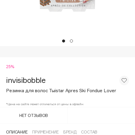
Подарки
Tom Ford
HFC
Для дома
Angiopharm
Техника
KIKO Milano
Estée Lauder
Clarins
0 - 9
25%
invisibobble
100BON
22|11
Резинка для волос Twistar Apres Ski Fondue Lover
*Цена на сайте может отличаться от цены в офлайн
A
НЕТ ОТЗЫВОВ
Acqua di Parma
Acque di Italia
ОПИСАНИЕ
ПРИМЕНЕНИЕ
БРЕНД
СОСТАВ