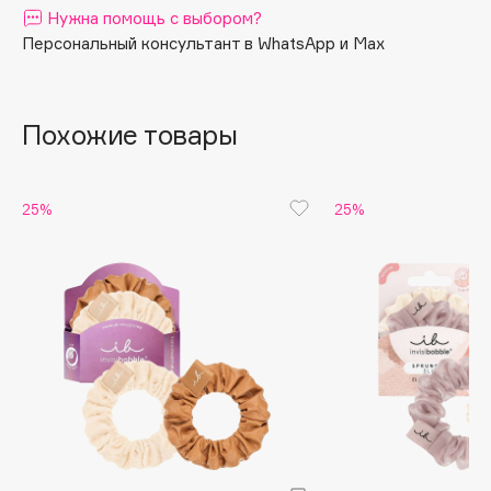
Нужна помощь с выбором?
Apagard
Персональный консультант в WhatsApp и Max
Aravia Professional
Arcadia
Archetype
Похожие товары
Architect Demidoff
ARIVE MAKEUP
25%
25%
Art&Fact
Art-Visage
Artdeco
Astra
Atelier Rebul
Augustinus Bader
Aveda
Avene