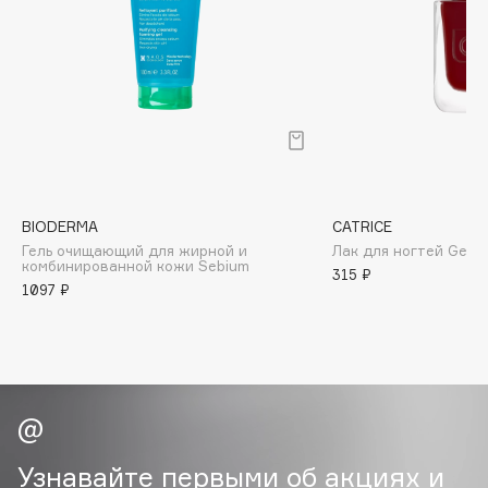
Biomed
Biorepair
Blanx
Blistex
BLOME
Boadicea The Victorious
Bobbi Brown
BOOMSHOP
BIODERMA
CATRICE
BORK
Гель очищающий для жирной и
Лак для ногтей Gel Af
комбинированной кожи Sebium
315 ₽
Brunello Cucinelli
1097 ₽
Bvlgari
by TERRY
BY WISHTREND
Byredo
Узнавайте первыми об акциях и
C