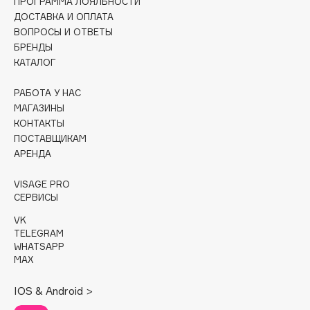
ПРОГРАММА ЛОЯЛЬНОСТИ
Collagenina
ДОСТАВКА И ОПЛАТА
Consly
ВОПРОСЫ И ОТВЕТЫ
Corimo
БРЕНДЫ
КАТАЛОГ
CosRX
Cottolina
РАБОТА У НАС
Crescina
МАГАЗИНЫ
Cunzite
КОНТАКТЫ
ПОСТАВЩИКАМ
Curaprox
АРЕНДА
VISAGE PRO
D
СЕРВИСЫ
VK
d'Alba
TELEGRAM
DABO
WHATSAPP
MAX
DARLING*
Darphin
IOS & Android >
Davines