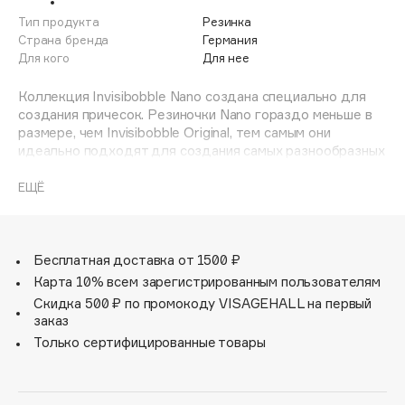
Adele for you
Тип продукта
Резинка
Финал лета
Advante
Страна бренда
Германия
ЭКСКЛЮЗИВ
Для кого
Для нее
1 АВГ - 31 АВГ
Aesop
Age Stop
Коллекция Invisibobble Nano создана специально для
ЭКСКЛЮЗИВ
создания причесок. Резиночки Nano гораздо меньше в
AHFA Cosmetics
размере, чем Invisibobble Original, тем самым они
Ajmal
идеально подходят для создания самых разнообразных
причесок, а также для детских волос.
Alix Avien
Резинки Invisibobble подходят для всех типов волос,
ЕЩЁ
Allies of Skin
надежно фиксируют причёску, не оставляют заломов и
AMAN
не вызывают головную боль благодаря неравномерному
распределению давления на волосы. Кроме того, они не
Amina Daudova Brushes
намокают и не вызывают аллергию при контакте с
Бесплатная доставка от 1500 ₽
Amouage
кожей, поскольку изготовлены из искусственной смолы.
Карта 10% всем зарегистрированным пользователям
Amuleto Di Casa
Скидка 500 ₽ по промокоду VISAGEHALL на первый
заказ
Angiopharm
ЭКСКЛЮЗИВ
Только сертифицированные товары
Annbeauty
Anua
Apadent