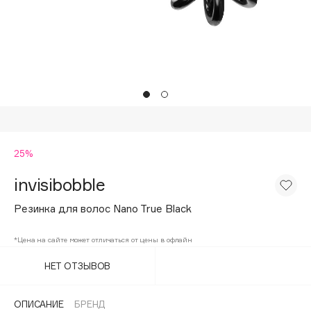
Подарки
Tom Ford
HFC
Для дома
Angiopharm
Техника
KIKO Milano
Estée Lauder
Clarins
0 - 9
25%
invisibobble
100BON
22|11
Резинка для волос Nano True Black
*Цена на сайте может отличаться от цены в офлайн
A
НЕТ ОТЗЫВОВ
Acqua di Parma
Acque di Italia
ОПИСАНИЕ
БРЕНД