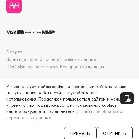
Deonica
Dessange
Dior
Divage
Dolce & Gabbana
Dolomit
Оферта
Dorco
Политика обработки персональных данных
DP Daily Perfection
ООО «Визаж косметикс» Все права защищены
Dr. Vranjes Firenze
Dr.Althea
Мы используем файлы cookies и технологии веб-аналитики
Dr.Ceuracle
для улучшения работы сайта и удобства его
использования. Продолжая пользоваться сайтом и нажимая
Dr.Jart+
«Принять», вы подтверждаете использование cookies
DSD de Luxe
вашего браузера и соглашаетесь
с политикой обработки
персональных данных.
Dyson
СООБЩИТЬ О ПОСТУПЛЕНИИ
586 ₽
ПРИНЯТЬ
ОТМЕНИТЬ