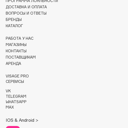
ПРОГРАММА ЛОЯЛЬНОСТИ
Collagenina
ДОСТАВКА И ОПЛАТА
Consly
ВОПРОСЫ И ОТВЕТЫ
БРЕНДЫ
Corimo
КАТАЛОГ
CosRX
Cottolina
РАБОТА У НАС
Crescina
МАГАЗИНЫ
КОНТАКТЫ
Cunzite
ПОСТАВЩИКАМ
Curaprox
АРЕНДА
VISAGE PRO
D
СЕРВИСЫ
VK
d'Alba
TELEGRAM
DABO
WHATSAPP
MAX
DARLING*
Darphin
IOS & Android >
Davines