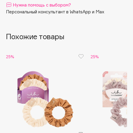
Нужна помощь с выбором?
Apagard
Персональный консультант в WhatsApp и Max
Aravia Professional
Arcadia
Archetype
Похожие товары
Architect Demidoff
ARIVE MAKEUP
25%
25%
Art&Fact
Art-Visage
Artdeco
Astra
Atelier Rebul
Augustinus Bader
Aveda
Avene