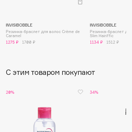
B
Babor
Baffy
INVISIBOBBLE
INVISIBOBBLE
Резинка-браслет для волос Crème de
Резинка-браслет для
Balmain Hair Couture
ЭКСКЛЮЗИВ
Caramel
Slim Hairiffic
Banderas
1275 ₽
1700 ₽
1134 ₽
1512 ₽
Basicare
Batiste
Beauty Bomb
С этим товаром покупают
Beauty Pati
Beautyblades
НОВИНКА
20%
34%
beautyblender
Bebble
Beverly Hills Polo Club
Biodance
Bioderma