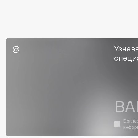
Eigshow
EpilProfi
Elemis
Erborian
Elian Russia
Essence
Elie Saab
Essential Parfums Paris
Узнав
специ
F
FANE
Flipper
Farmstay
FLOEMA
Felce Azzurra
Floraïku
ВА
Fillerina
Forlle'd
ЭКСКЛЮЗИВ
Fiona Franchimon
Согла
инфор