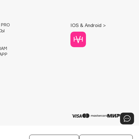
E PRO
IOS & Android >
СЫ
RAM
APP