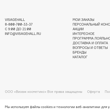
G
Garnier
Giardino Magico
VISAGEHALL
МОИ ЗАКАЗЫ
8-800-700-33-37
ПЕРСОНАЛЬНЫЙ КОНС
Gecko
Gillette
C 9:00 ДО 21:00
АКЦИИ
Geltek
Givenchy
INFO@VISAGEHALL.RU
ИНТЕРЕСНОЕ
ПРОГРАММА ЛОЯЛЬН
Genosys
Global Keratin
ЭКСКЛЮЗИВ
ДОСТАВКА И ОПЛАТА
Global White
Geomar
ВОПРОСЫ И ОТВЕТЫ
БРЕНДЫ
КАТАЛОГ
H
Hadat Cosmetics
HELIBEAUTY
Hamis
Hempz
ООО «Визаж косметикс» Все права защищены
Оферта
По
Hapica
HFC
Мы используем файлы cookies и технологии веб-аналитики для 