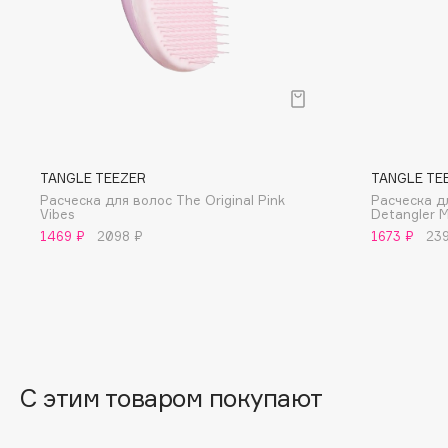
BLOME
C
Cadence
Chupa Chups
TANGLE TEEZER
TANGLE TE
Capelli Dorati
Clarette
Расческа для волос The Original Pink
Расческа д
Carbon Theory
Clarins
Vibes
Detangler 
1469 ₽
2098 ₽
1673 ₽
23
Carmex
Clarins Precious
НОВИНКА
Carolina Herrera
Clinique
Catrice
Clive Christian
Celimax
Club De Nuit
Cettua
Collagenina
С этим товаром покупают