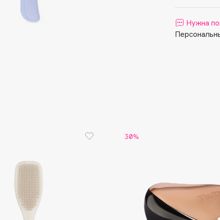
Aveda
Avene
Нужна по
Персональны
Boadicea The Victorious
Bobbi Brown
BOOMSHOP
30%
BORK
Brunello Cucinelli
Bvlgari
by TERRY
BY WISHTREND
Byredo