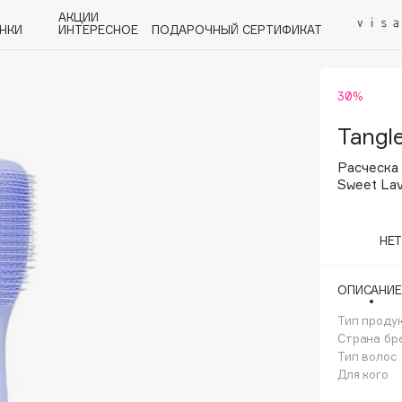
АКЦИИ
НКИ
ИНТЕРЕСНОЕ
ПОДАРОЧНЫЙ СЕРТИФИКАТ
30%
P
Q
R
S
T
U
V
W
Y
Z
А - Я
Tangle
Расческа 
Sweet La
НЕ
Angiopharm
KIKO Milano
ОПИСАНИЕ
Estée Lauder
Тип проду
Clarins
Страна бр
Тип волос
Для кого