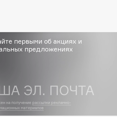
Etude organix
Eva Mosaic
Ex Nihilo
EXOARI L
айте первыми об акциях и
альных предложениях
Fragrance Du Bois
Frederic Malle
Frudia
ША ЭЛ. ПОЧТА
Funny Organix
сен на получение
рассылки рекламно-
мационных материалов