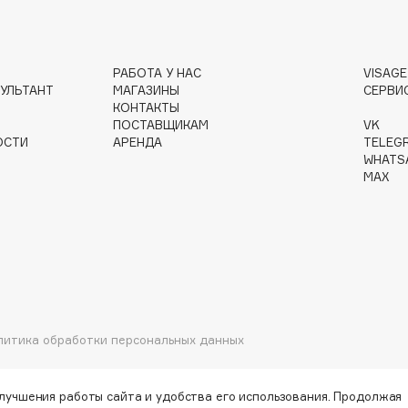
Gourmandise
РАБОТА У НАС
VISAG
УЛЬТАНТ
МАГАЗИНЫ
СЕРВИ
Grace Day
КОНТАКТЫ
Guerlain
ПОСТАВЩИКАМ
VK
ОСТИ
АРЕНДА
TELEG
Guess
WHATS
MAX
Holika Holika
Holly Polly
литика обработки персональных данных
Holy Land
улучшения работы сайта и удобства его использования. Продолжая