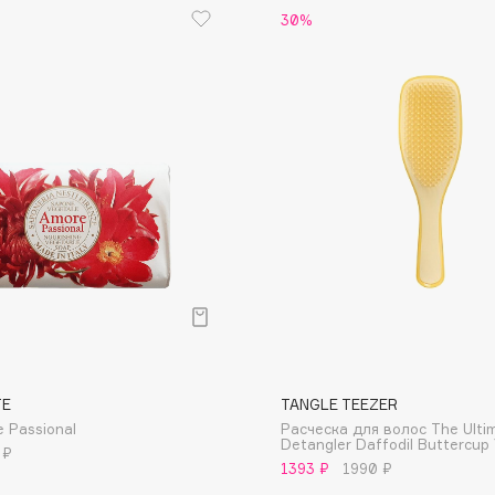
30%
Dr.Althea
Dr.Ceuracle
Dr.Jart+
DSD de Luxe
Dyson
Estrâde
TE
TANGLE TEEZER
 Passional
Расческа для волос The Ulti
Estée Lauder
Detangler Daffodil Buttercup 
 ₽
Etat Pur
1393 ₽
1990 ₽
Etude House