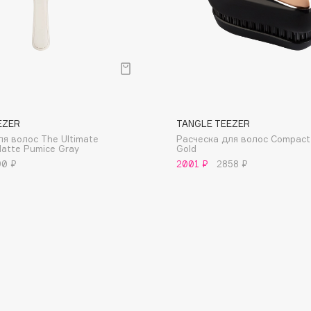
Consly
EZER
TANGLE TEEZER
Corimo
ля волос The Ultimate
Расческа для волос Compact 
CosRX
Matte Pumice Gray
Gold
90 ₽
2001 ₽
2858 ₽
Cottolina
Crescina
Cunzite
Curaprox