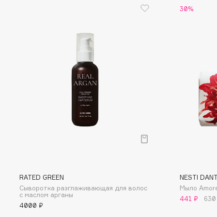
D
30%
d'Alba
Dior
DABO
Divage
DARLING*
Dolce & Gabbana
Darphin
Dolomit
Davines
Dorco
Deonica
DP Daily Perfection
Dessange
Dr. Vranjes Firenze
E
Eat My
Ella Bartsueva Brushes
RATED GREEN
NESTI DAN
Сыворотка разглаживающая для волос
Мыло Amore
Ecolatier
EMBRACE Haircare
с маслом арганы
441 ₽
630
Ecotools
Emmanuelle Jane
4000 ₽
EGIA
Enough