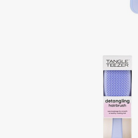
Подарки
0 - 9
Для дома
100BON
22|11
Техника
A
Acqua di Parma
Amina Daudova Brushes
Acque di Italia
Amouage
Adele for you
Amuleto Di Casa
Advante
Angiopharm
ЭКСКЛЮЗИВ
ЭКСКЛЮЗИВ
Aesop
Annbeauty
Age Stop
Anua
ЭКСКЛЮЗИВ
Apadent
AHFA Cosmetics
Apagard
Ajmal