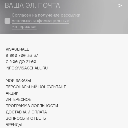
Biomed
ВАША ЭЛ. ПОЧТА
Biorepair
Согласен на получение
рассылки
Blanx
рекламно-информационных
Blistex
материалов
BLOME
Boadicea The Victorious
VISAGEHALL
Bobbi Brown
8-800-700-33-37
BOOMSHOP
C 9:00 ДО 21:00
BORK
INFO@VISAGEHALL.RU
Brunello Cucinelli
МОИ ЗАКАЗЫ
Bvlgari
ПЕРСОНАЛЬНЫЙ КОНСУЛЬТАНТ
by TERRY
АКЦИИ
BY WISHTREND
ИНТЕРЕСНОЕ
Byredo
ПРОГРАММА ЛОЯЛЬНОСТИ
ДОСТАВКА И ОПЛАТА
ВОПРОСЫ И ОТВЕТЫ
C
БРЕНДЫ