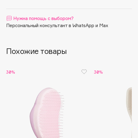
Apagard
Aravia Professional
Нужна помощь с выбором?
Arcadia
Персональный консультант в WhatsApp и Max
Archetype
Architect Demidoff
Похожие товары
ARIVE MAKEUP
Art&Fact
Art-Visage
30%
30%
Artdeco
Astra
Atelier Rebul
Augustinus Bader
Aveda
Avene