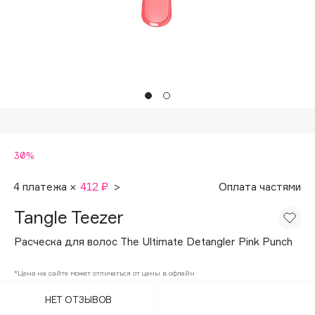
Подарки
Tom Ford
HFC
Для дома
Angiopharm
Техника
KIKO Milano
Estée Lauder
Clarins
0 - 9
30%
100BON
4 платежа ×
412 ₽
>
Оплата частями
22|11
Tangle Teezer
Расческа для волос The Ultimate Detangler Pink Punch
A
*Цена на сайте может отличаться от цены в офлайн
Acqua di Parma
НЕТ ОТЗЫВОВ
Acque di Italia