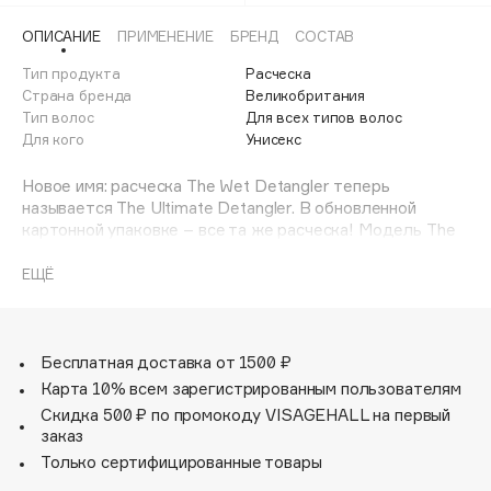
Adele for you
Финал лета
ОПИСАНИЕ
ПРИМЕНЕНИЕ
БРЕНД
СОСТАВ
Advante
ЭКСКЛЮЗИВ
1 АВГ - 31 АВГ
Тип продукта
Расческа
Aesop
Страна бренда
Великобритания
Age Stop
Тип волос
ЭКСКЛЮЗИВ
Для всех типов волос
Для кого
Унисекс
AHFA Cosmetics
Ajmal
Новое имя: расческа The Wet Detangler теперь
Alix Avien
называется The Ultimate Detangler. В обновленной
картонной упаковке – все та же расческа! Модель The
Allies of Skin
Ultimate (Wet) Detangler Pink Punch предназначена для
AMAN
ежедневного ухода за прямыми и волнистыми волосами,
ЕЩЁ
представлена в ярком коралловом оттенке. The
Amina Daudova Brushes
Ultimate Detangler рекомендована для распутывания
Amouage
влажных волос. Расческа легко скользит по волосам, не
Amuleto Di Casa
травмирует их и предупреждает ломкость. 325
Бесплатная доставка от 1500 ₽
двухуровневых гибких зубчиков позволяют легко и
Карта 10% всем зарегистрированным пользователям
Angiopharm
ЭКСКЛЮЗИВ
бережно распутывать влажные волосы. Благодаря
Скидка 500 ₽ по промокоду VISAGEHALL на первый
Annbeauty
эргономичной ручке расческой удобно распределять
заказ
бальзамы и маски для волос. Не используйте с феном.
Anua
Только сертифицированные товары
Apadent