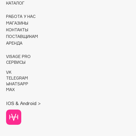
КАТАЛОГ
Cadence
РАБОТА У НАС
Capelli Dorati
МАГАЗИНЫ
Carbon Theory
КОНТАКТЫ
ПОСТАВЩИКАМ
Carmex
АРЕНДА
Carolina Herrera
Catrice
VISAGE PRO
Celimax
СЕРВИСЫ
Cettua
VK
TELEGRAM
Chupa Chups
WHATSAPP
Clarette
MAX
Clarins
IOS & Android >
Clarins Precious
Clinique
Clive Christian
Club De Nuit