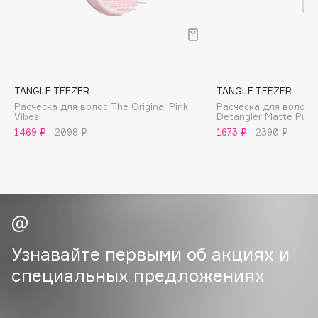
B
Babor
Baffy
Balmain Hair Couture
ЭКСКЛЮЗИВ
TANGLE TEEZER
TANGLE TEEZER
Banderas
Расческа для волос The Original Pink
Расческа для волос T
Vibes
Detangler Matte Pumi
Basicare
1469 ₽
2098 ₽
1673 ₽
2390 ₽
Batiste
Beauty Bomb
Beauty Pati
Beautyblades
НОВИНКА
beautyblender
Bebble
Узнавайте первыми об акциях и
Beverly Hills Polo Club
специальных предложениях
Biodance
Bioderma