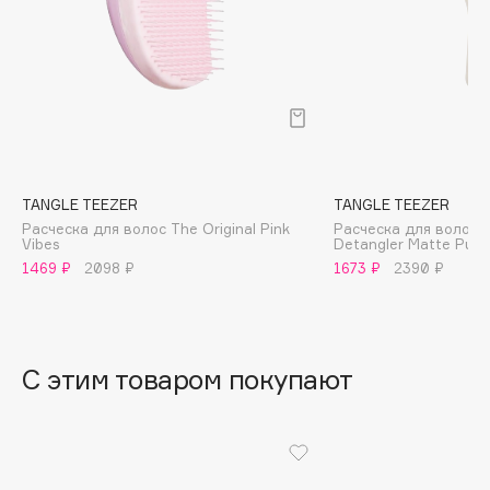
B
Babor
Baffy
Balmain Hair Couture
ЭКСКЛЮЗИВ
Banderas
Basicare
TANGLE TEEZER
TANGLE TEEZER
Batiste
Расческа для волос The Original Pink
Расческа для волос T
Vibes
Detangler Matte Pumi
Beauty Bomb
1469 ₽
2098 ₽
1673 ₽
2390 ₽
Beauty Pati
Beautyblades
НОВИНКА
beautyblender
С этим товаром покупают
Bebble
Beverly Hills Polo Club
Biodance
Bioderma