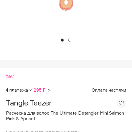
Подарки
Tom Ford
HFC
Для дома
Angiopharm
Техника
KIKO Milano
Estée Lauder
Clarins
0 - 9
30%
100BON
22|11
4 платежа ×
295 ₽
>
Оплата частями
Tangle Teezer
A
Расческа для волос The Ultimate Detangler Mini Salmon
Pink & Apricot
Acqua di Parma
Acque di Italia
*Цена на сайте может отличаться от цены в офлайн