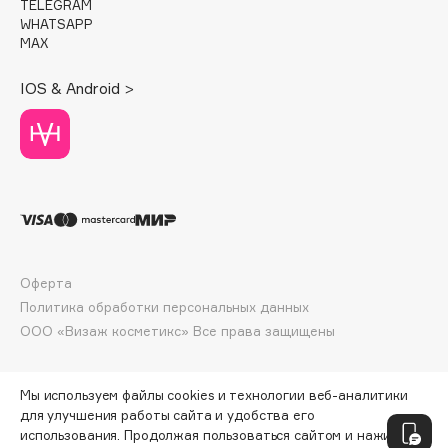
TELEGRAM
Deonica
WHATSAPP
MAX
Dessange
Dior
IOS & Android >
Divage
Dolce & Gabbana
Dolomit
Dorco
DP Daily Perfection
Dr. Vranjes Firenze
Dr.Althea
Оферта
Dr.Ceuracle
Политика обработки персональных данных
Dr.Jart+
ООО «Визаж косметикс» Все права защищены
DSD de Luxe
Dyson
Мы используем файлы cookies и технологии веб-аналитики
для улучшения работы сайта и удобства его
использования. Продолжая пользоваться сайтом и нажимая