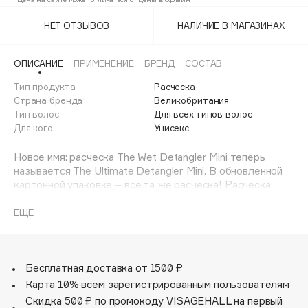
Adele for you
Финал лета
НЕТ ОТЗЫВОВ
НАЛИЧИЕ В МАГАЗИНАХ
Advante
ЭКСКЛЮЗИВ
1 АВГ - 31 АВГ
Aesop
ОПИСАНИЕ
ПРИМЕНЕНИЕ
БРЕНД
СОСТАВ
Age Stop
ЭКСКЛЮЗИВ
Тип продукта
Расческа
AHFA Cosmetics
Страна бренда
Великобритания
Ajmal
Тип волос
Для всех типов волос
Для кого
Унисекс
Alix Avien
Allies of Skin
Новое имя: расческа The Wet Detangler Mini теперь
AMAN
называется The Ultimate Detangler Mini. В обновленной
картонной упаковке – все та же расческа! Расческа
Amina Daudova Brushes
Tangle Teezer The Wet Detangler Mini Salmon Pink &
Amouage
Apricot – мини-формат знаменитой модели The Wet
ЕЩЁ
Detangler, представлена в сочетании абрикосового и
Amuleto Di Casa
лососево-розового оттенков.
Angiopharm
ЭКСКЛЮЗИВ
Запатентованные двухуровневые зубчики бережно
Annbeauty
распутывают влажные пряди, а также равномерно
Бесплатная доставка от 1500 ₽
распределяют маски и бальзамы по волосам. Благодаря
Карта 10% всем зарегистрированным пользователям
Anua
уменьшенному размеру расческу удобно брать с собой.
Скидка 500 ₽ по промокоду VISAGEHALL на первый
Apadent