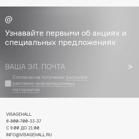
Cadence
Capelli Dorati
Carbon Theory
Узнавайте первыми об акциях и
Carmex
специальных предложениях
Carolina Herrera
Catrice
Celimax
ВАША ЭЛ. ПОЧТА
Cettua
Согласен на получение
рассылки
Chupa Chups
рекламно-информационных
материалов
Clarette
Clarins
Clarins Precious
НОВИНКА
VISAGEHALL
Clinique
8-800-700-33-37
Clive Christian
C 9:00 ДО 21:00
Club De Nuit
INFO@VISAGEHALL.RU