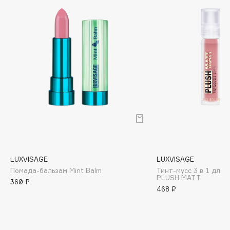
Biomed
Biorepair
Blanx
Blistex
BLOME
Boadicea The Victorious
Bobbi Brown
BOOMSHOP
BORK
Brunello Cucinelli
Bvlgari
LUXVISAGE
LUXVISAGE
by TERRY
Помада-бальзам Mint Balm
Тинт-мусс 3 в 1 для г
BY WISHTREND
PLUSH MATT
360 ₽
468 ₽
Byredo
C