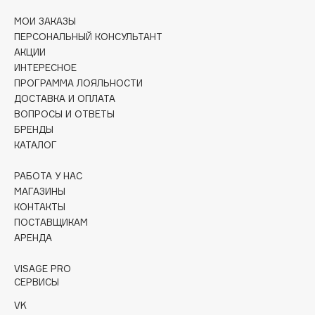
Collagenina
МОИ ЗАКАЗЫ
Consly
ПЕРСОНАЛЬНЫЙ КОНСУЛЬТАНТ
Corimo
АКЦИИ
ИНТЕРЕСНОЕ
CosRX
ПРОГРАММА ЛОЯЛЬНОСТИ
Cottolina
ДОСТАВКА И ОПЛАТА
Crescina
ВОПРОСЫ И ОТВЕТЫ
Cunzite
БРЕНДЫ
КАТАЛОГ
Curaprox
РАБОТА У НАС
МАГАЗИНЫ
D
КОНТАКТЫ
ПОСТАВЩИКАМ
d'Alba
АРЕНДА
DABO
DARLING*
VISAGE PRO
СЕРВИСЫ
Darphin
VK
Davines