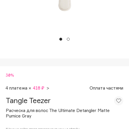
Подарки
Tom Ford
HFC
Для дома
Angiopharm
Техника
KIKO Milano
Estée Lauder
Clarins
0 - 9
30%
100BON
22|11
4 платежа ×
418 ₽
>
Оплата частями
Tangle Teezer
A
Расческа для волос The Ultimate Detangler Matte
Pumice Gray
Acqua di Parma
Acque di Italia
*Цена на сайте может отличаться от цены в офлайн