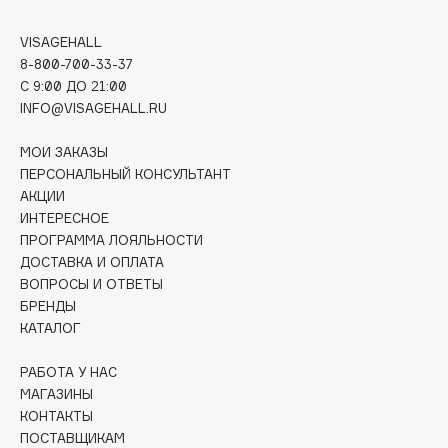
Deonica
Dessange
VISAGEHALL
8-800-700-33-37
Dior
C 9:00 ДО 21:00
Divage
INFO@VISAGEHALL.RU
Dolce & Gabbana
МОИ ЗАКАЗЫ
Dolomit
ПЕРСОНАЛЬНЫЙ КОНСУЛЬТАНТ
Dorco
АКЦИИ
DP Daily Perfection
ИНТЕРЕСНОЕ
Dr. Vranjes Firenze
ПРОГРАММА ЛОЯЛЬНОСТИ
ДОСТАВКА И ОПЛАТА
Dr.Althea
ВОПРОСЫ И ОТВЕТЫ
Dr.Ceuracle
БРЕНДЫ
Dr.Jart+
КАТАЛОГ
DSD de Luxe
РАБОТА У НАС
Dyson
МАГАЗИНЫ
КОНТАКТЫ
ПОСТАВЩИКАМ