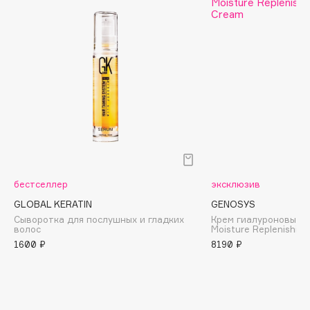
Biomed
Biorepair
Blanx
Blistex
BLOME
Boadicea The Victorious
Bobbi Brown
BOOMSHOP
BORK
Brunello Cucinelli
бестселлер
эксклюзив
Bvlgari
GLOBAL KERATIN
GENOSYS
by TERRY
Сыворотка для послушных и гладких
Крем гиалуроновый
волос
Moisture Replenishin
BY WISHTREND
1600 ₽
8190 ₽
Byredo
C