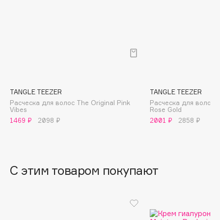
B
Babor
Baffy
Balmain Hair Couture
ЭКСКЛЮЗИВ
Banderas
Basicare
TANGLE TEEZER
TANGLE TEEZER
Batiste
Расческа для волос The Original Pink
Расческа для волос C
Vibes
Rose Gold
Beauty Bomb
1469 ₽
2098 ₽
2001 ₽
2858 ₽
Beauty Pati
Beautyblades
НОВИНКА
beautyblender
С этим товаром покупают
Bebble
Beverly Hills Polo Club
Biodance
Bioderma