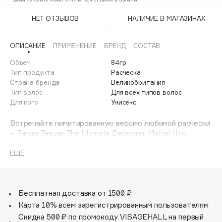
Adele for you
Финал лета
НЕТ ОТЗЫВОВ
НАЛИЧИЕ В МАГАЗИНАХ
Advante
ЭКСКЛЮЗИВ
1 АВГ - 31 АВГ
Aesop
ОПИСАНИЕ
ПРИМЕНЕНИЕ
БРЕНД
СОСТАВ
Age Stop
ЭКСКЛЮЗИВ
Объем
84гр
AHFA Cosmetics
Тип продукта
Расческа
Ajmal
Страна бренда
Великобритания
Тип волос
Для всех типов волос
Alix Avien
Для кого
Унисекс
Allies of Skin
AMAN
Встречайте лимитированную версию любимой расчески
– Tangle Teezer The Ultimate Detangler Matte! Что
Amina Daudova Brushes
отличает ее от классики? Матовый корпус soft-touch,
Amouage
выполненный в изящных природных оттенках. Расческа
ЕЩЁ
Tangle Teezer The Ultimate Matte Pumice Gray
Amuleto Di Casa
предназначена для ежедневного ухода за прямыми и
Angiopharm
ЭКСКЛЮЗИВ
волнистыми волосами, представлена в лаконичном
Annbeauty
сером оттенке. The Ultimate Detangler Matte
Бесплатная доставка от 1500 ₽
рекомендована для распутывания влажных волос.
Карта 10% всем зарегистрированным пользователям
Anua
Расческа легко скользит по волосам, не травмирует их и
Скидка 500 ₽ по промокоду VISAGEHALL на первый
Apadent