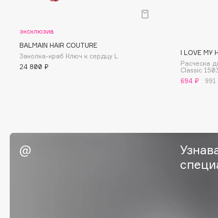
I
эксклюзив
BALMAIN HAIR COUTURE
I Love My Hair
INGLOT
I LOVE MY 
Заколка-краб Ключ к сердцу L
Iceberg
Initio
Расческа д
24 800 ₽
Classic 150
Icon Skin
Insight Professional
694 ₽
991
Influence Beauty
Institut Esthederm
J
Узнав
специ
James Read
Janeke
Jan Marini
Jimmy Choo
ЭКСКЛЮЗИВ
JMsolution
Jane Iredale