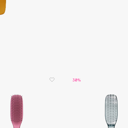
Consly
Corimo
CosRX
Cottolina
Crescina
30%
Cunzite
Curaprox