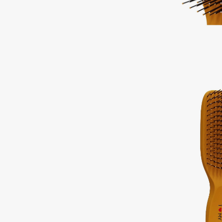
Aravia Professional
Alix Avien
Arcadia
Allies of Skin
Archetype
AMAN
B
Babor
beautyblender
Baffy
Bebble
Balmain Hair Couture
Beverly Hills Polo Club
ЭКСКЛЮЗИВ
Biodance
Banderas
Bioderma
Basicare
Biomed
Batiste
Biorepair
Beauty Bomb
Blanx
Beauty Pati
Blistex
Beautyblades
НОВИНКА