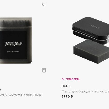
Etude organix
Eva Mosaic
Ex Nihilo
EXOARI L
Fragrance Du Bois
Frederic Malle
Frudia
эксклюзив
Funny Organix
RUHA
O
Мыло для бороды и волос ш
очки косметические Brow
1600 ₽