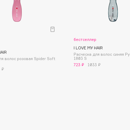
Dr.Althea
Dr.Ceuracle
Dr.Jart+
DSD de Luxe
бестселлер
Dyson
I LOVE MY HAIR
HAIR
Расческа для волос синяя Р
1803 S
ля волос розовая Spider Soft
723 ₽
1033 ₽
 ₽
Estrâde
Estée Lauder
Etat Pur
Etude House