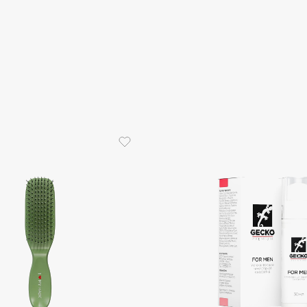
Gourmandise
Grace Day
Guerlain
Guess
Holika Holika
Holly Polly
Holy Land