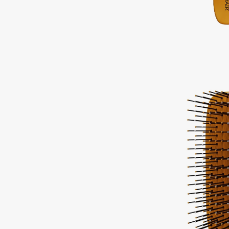
Подарки
0 - 9
Для дома
100BON
22|11
Техника
A
Acqua di Parma
Amina Daudova Brushes
Acque di Italia
Amouage
Adele for you
Amuleto Di Casa
Advante
Angiopharm
ЭКСКЛЮЗИВ
ЭКСКЛЮЗИВ
Aesop
Annbeauty
Age Stop
Anua
ЭКСКЛЮЗИВ
Apadent
AHFA Cosmetics
Apagard
Ajmal