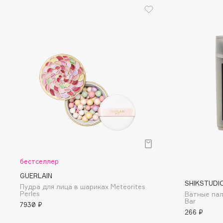
Eigshow
EpilProfi
Elemis
Erborian
Elian Russia
Essence
Elie Saab
Essential Parfums Paris
F
FANE
Flipper
Farmstay
FLOEMA
Felce Azzurra
Floraïku
бестселлер
Fillerina
Forlle'd
GUERLAIN
ЭКСКЛЮЗИВ
SHIKSTUDI
Пудра для лица в шариках Meteorites
Fiona Franchimon
Perles
Ватные пал
Bar
7930 ₽
266 ₽