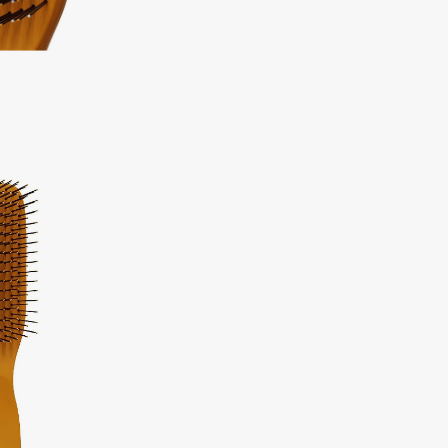
Aveda
Avene
Boadicea The Victorious
Bobbi Brown
BOOMSHOP
BORK
Brunello Cucinelli
Bvlgari
by TERRY
BY WISHTREND
Byredo