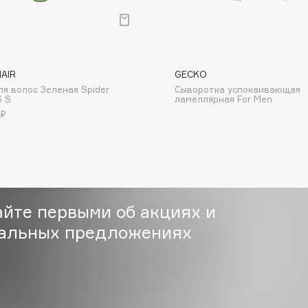
Institute Estelare
HAIR
GECKO
Instytutum
ля волос Зеленая Spider
Сыворотка успокаивающая
3 S
ламеллярная For Men
invisibobble
 ₽
IS Clinical
айте первыми об акциях и
альных предложениях
Jo Malone London
Juliette Has A Gun
Juvena