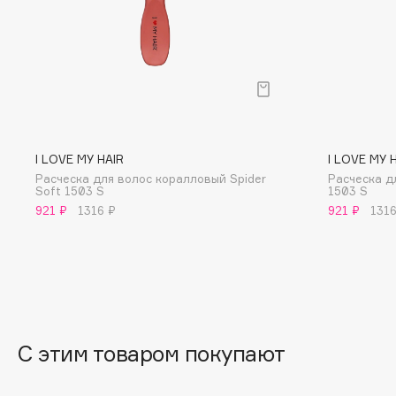
D
d'Alba
Dior
DABO
Divage
DARLING*
Dolce & Gabbana
Darphin
Dolomit
Davines
Dorco
I LOVE MY HAIR
I LOVE MY 
Deonica
DP Daily Perfection
Расческа для волос коралловый Spider
Расческа д
Soft 1503 S
1503 S
Dessange
Dr. Vranjes Firenze
921 ₽
1316 ₽
921 ₽
1316
E
Eat My
Ella Bartsueva Brushes
Ecolatier
EMBRACE Haircare
С этим товаром покупают
Ecotools
Emmanuelle Jane
EGIA
Enough