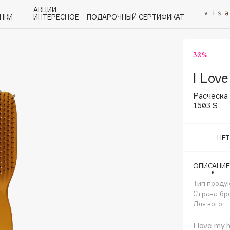
АКЦИИ
НКИ
ИНТЕРЕСНОЕ
ПОДАРОЧНЫЙ СЕРТИФИКАТ
30%
P
Q
R
S
T
U
V
W
Y
Z
А - Я
I Love
Расческа 
1503 S
НЕ
Angiopharm
KIKO Milano
ОПИСАНИЕ
Estée Lauder
Тип проду
Clarins
Страна бр
Для кого
I love my