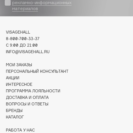
Biomed
рекламно-информационных
материалов
Biorepair
Blanx
Blistex
VISAGEHALL
BLOME
8-800-700-33-37
Boadicea The Victorious
C 9:00 ДО 21:00
Bobbi Brown
INFO@VISAGEHALL.RU
BOOMSHOP
МОИ ЗАКАЗЫ
BORK
ПЕРСОНАЛЬНЫЙ КОНСУЛЬТАНТ
Brunello Cucinelli
АКЦИИ
ИНТЕРЕСНОЕ
Bvlgari
ПРОГРАММА ЛОЯЛЬНОСТИ
by TERRY
ДОСТАВКА И ОПЛАТА
BY WISHTREND
ВОПРОСЫ И ОТВЕТЫ
Byredo
БРЕНДЫ
КАТАЛОГ
C
РАБОТА У НАС