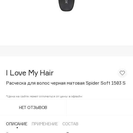
Подарки
Tom Ford
HFC
Для дома
Angiopharm
Техника
KIKO Milano
Estée Lauder
Clarins
0 - 9
I Love My Hair
100BON
Расческа для волос черная матовая Spider Soft 1503 S
22|11
*Цена на сайте может отличаться от цены в офлайн
A
НЕТ ОТЗЫВОВ
Acqua di Parma
ОПИСАНИЕ
ПРИМЕНЕНИЕ
СОСТАВ
Acque di Italia