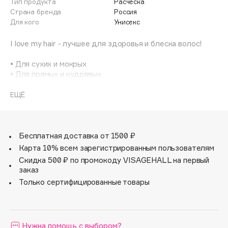
Тип продукта
Расческа
Adele for you
Страна бренда
Россия
Финал лета
Advante
Для кого
Унисекс
ЭКСКЛЮЗИВ
1 АВГ - 31 АВГ
Aesop
I love my hair - лучшее для здоровья и блеска волос!
Age Stop
ЭКСКЛЮЗИВ
• Для сухих и мокрых
AHFA Cosmetics
• Для прямых и кудрявых
Ajmal
• Для густых и истощенных
• Для искусственных и наращённых волос
ЕЩЁ
Alix Avien
Allies of Skin
Защитные шарики, которые обеспечивают комфортное
AMAN
расчесывание и массаж, не травмирующие волосы и
кожу головы.
Бесплатная доставка от 1500 ₽
Amina Daudova Brushes
Карта 10% всем зарегистрированным пользователям
Amouage
Каждый пучок щетины содержит пару специальным
Скидка 500 ₽ по промокоду VISAGEHALL на первый
образом подобранных ультрагибких нейлоновых
Amuleto Di Casa
заказ
щетинок разной длины:
Angiopharm
Только сертифицированные товары
ЭКСКЛЮЗИВ
- длинные помогают распутывать волосы
- короткие создают дополнительный массажный
Annbeauty
эффект, что стимулируеткровообращение и
Anua
способствует росту новых волос.
Нужна помощь с выбором?
Apadent