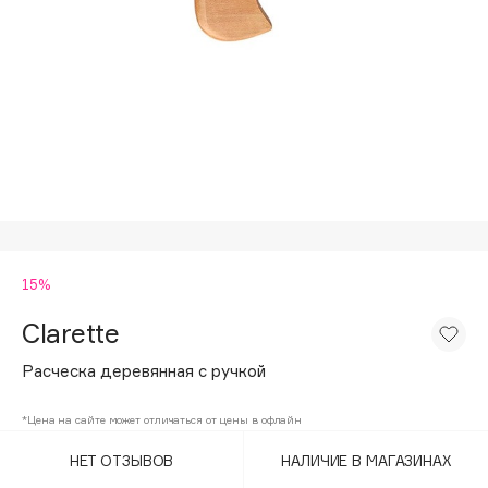
Подарки
Tom Ford
HFC
Для дома
Angiopharm
Техника
KIKO Milano
Estée Lauder
Clarins
0 - 9
15%
100BON
22|11
Clarette
Расческа деревянная с ручкой
A
*Цена на сайте может отличаться от цены в офлайн
Acqua di Parma
НЕТ ОТЗЫВОВ
НАЛИЧИЕ В МАГАЗИНАХ
Acque di Italia