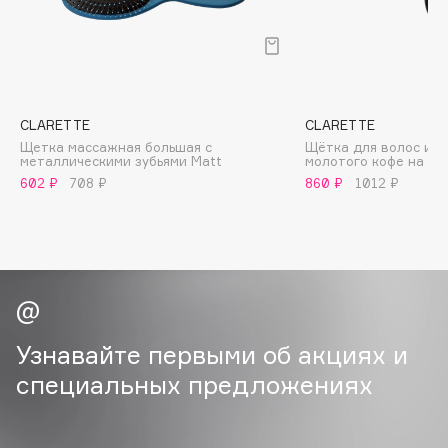
B
Babor
Baffy
Balmain Hair Couture
ЭКСКЛЮЗИВ
CLARETTE
CLARETTE
Banderas
Щетка массажная большая с
Щётка для волос из 
металлическими зубьями Matt
молотого кофе на п
Basicare
602 ₽
708 ₽
860 ₽
1012 ₽
Batiste
Beauty Bomb
Beauty Pati
Beautyblades
НОВИНКА
beautyblender
Bebble
Узнавайте первыми об акциях и
Beverly Hills Polo Club
специальных предложениях
Biodance
Bioderma