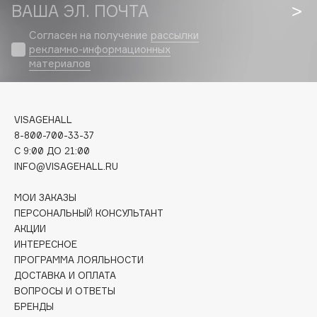
Biomed
ВАША ЭЛ. ПОЧТА
Biorepair
Согласен на получение
рассылки
Blanx
рекламно-информационных
материалов
Blistex
BLOME
Boadicea The Victorious
VISAGEHALL
Bobbi Brown
8-800-700-33-37
BOOMSHOP
C 9:00 ДО 21:00
BORK
INFO@VISAGEHALL.RU
Brunello Cucinelli
МОИ ЗАКАЗЫ
Bvlgari
ПЕРСОНАЛЬНЫЙ КОНСУЛЬТАНТ
by TERRY
АКЦИИ
BY WISHTREND
ИНТЕРЕСНОЕ
ПРОГРАММА ЛОЯЛЬНОСТИ
Byredo
ДОСТАВКА И ОПЛАТА
ВОПРОСЫ И ОТВЕТЫ
БРЕНДЫ
C