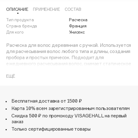
Adele for you
ОПИСАНИЕ
ПРИМЕНЕНИЕ
СОСТАВ
Финал лета
Advante
ЭКСКЛЮЗИВ
Тип продукта
Расческа
1 АВГ - 31 АВГ
Aesop
Страна бренда
Франция
Age Stop
Для кого
Унисекс
ЭКСКЛЮЗИВ
AHFA Cosmetics
Расческа для волос деревянная с ручкой. Используется
Ajmal
для расчесывания волос любого типа и длины, создания
пробора и простых причесок. Подходит для
Alix Avien
ежедневного расчесывания волос, снимает статическое
Allies of Skin
электричество.
AMAN
ЕЩЁ
Amina Daudova Brushes
Amouage
Бесплатная доставка от 1500 ₽
Amuleto Di Casa
Карта 10% всем зарегистрированным пользователям
Angiopharm
ЭКСКЛЮЗИВ
Скидка 500 ₽ по промокоду VISAGEHALL на первый
Annbeauty
заказ
Anua
Только сертифицированные товары
Apadent