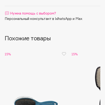
Apagard
Aravia Professional
Нужна помощь с выбором?
Персональный консультант в WhatsApp и Max
Arcadia
Archetype
Architect Demidoff
Похожие товары
ARIVE MAKEUP
Art&Fact
Art-Visage
15%
15%
Artdeco
Astra
Atelier Rebul
Augustinus Bader
Aveda
Avene