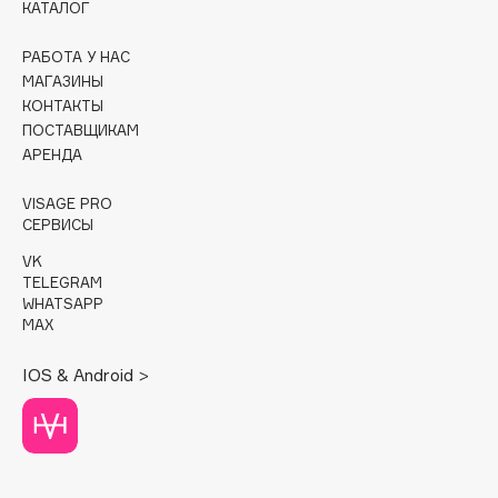
КАТАЛОГ
Cadence
РАБОТА У НАС
Capelli Dorati
МАГАЗИНЫ
Carbon Theory
КОНТАКТЫ
ПОСТАВЩИКАМ
Carmex
АРЕНДА
Carolina Herrera
Catrice
VISAGE PRO
СЕРВИСЫ
Celimax
Cettua
VK
TELEGRAM
Chupa Chups
WHATSAPP
Clarette
MAX
Clarins
IOS & Android >
Clarins Precious
Clinique
Clive Christian
Club De Nuit