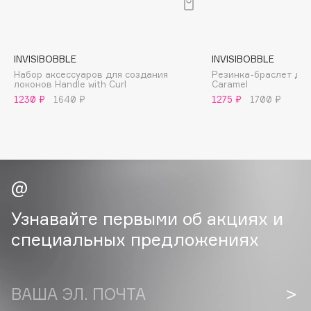
B
Babor
Baffy
INVISIBOBBLE
INVISIBOBBLE
Набор аксессуаров для создания
Резинка-браслет для
Balmain Hair Couture
ЭКСКЛЮЗИВ
локонов Handle with Curl
Caramel
Banderas
1230 ₽
1640 ₽
1275 ₽
1700 ₽
Basicare
Batiste
Beauty Bomb
Beauty Pati
Beautyblades
НОВИНКА
Узнавайте первыми об акциях и
beautyblender
специальных предложениях
Bebble
Beverly Hills Polo Club
Biodance
ВАША ЭЛ. ПОЧТА
Bioderma