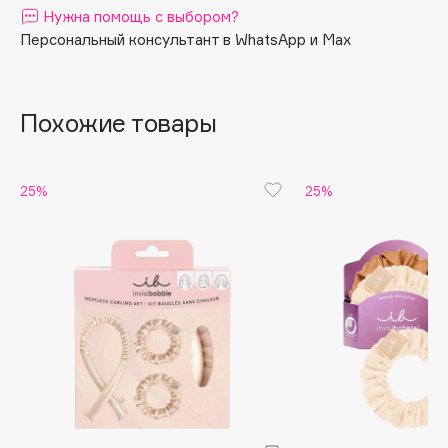
Нужна помощь с выбором?
Apagard
Персональный консультант в WhatsApp и Max
Aravia Professional
Arcadia
Archetype
Похожие товары
Architect Demidoff
ARIVE MAKEUP
25%
25%
Art&Fact
Art-Visage
Artdeco
Astra
Atelier Rebul
Augustinus Bader
Aveda
Avene