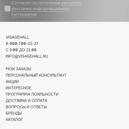
Biomed
Согласен на получение
рассылки
рекламно-информационных
Biorepair
материалов
Blanx
Blistex
BLOME
VISAGEHALL
Boadicea The Victorious
8-800-700-33-37
Bobbi Brown
C 9:00 ДО 21:00
INFO@VISAGEHALL.RU
BOOMSHOP
BORK
МОИ ЗАКАЗЫ
Brunello Cucinelli
ПЕРСОНАЛЬНЫЙ КОНСУЛЬТАНТ
АКЦИИ
Bvlgari
ИНТЕРЕСНОЕ
by TERRY
ПРОГРАММА ЛОЯЛЬНОСТИ
BY WISHTREND
ДОСТАВКА И ОПЛАТА
Byredo
ВОПРОСЫ И ОТВЕТЫ
БРЕНДЫ
КАТАЛОГ
C