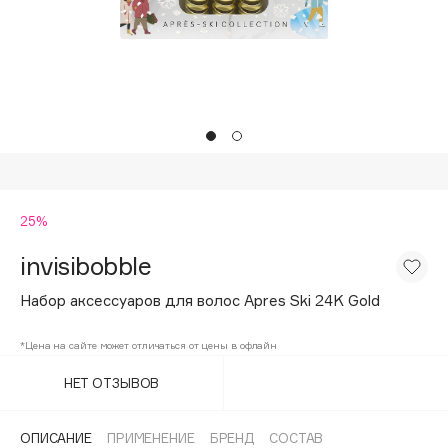
Подарки
Tom Ford
HFC
Для дома
Angiopharm
Техника
KIKO Milano
Estée Lauder
Clarins
0 - 9
25%
invisibobble
100BON
22|11
Набор аксессуаров для волос Apres Ski 24K Gold
*Цена на сайте может отличаться от цены в офлайн
A
НЕТ ОТЗЫВОВ
Acqua di Parma
Acque di Italia
ОПИСАНИЕ
ПРИМЕНЕНИЕ
БРЕНД
СОСТАВ