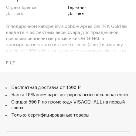
Adele for you
Страна бренда
Германия
Финал лета
Advante
Для кого
Для нее
ЭКСКЛЮЗИВ
1 АВГ - 31 АВГ
Aesop
В подарочном наборе invisibobble Apres Ski 24K Gold вы
Age Stop
найдете 4 эффектных аксессуара для праздничной
ЭКСКЛЮЗИВ
прически: знаменитые резиночки ORIGINAL в
AHFA Cosmetics
хромированном золотистом оттенке (3 шт.) и заколку-
Ajmal
крабик CLIPSTAR с трендовым мерцающим эффектом.
Комбинируйте аксессуары между собой, чтобы
Alix Avien
подчеркнуть свою индивидуальность. Аксессуары
ЕЩЁ
Allies of Skin
invisibobble надежно фиксируют прическу в течение
AMAN
всего дня, не доставляя дискомфорт и не повреждая
волосы. Для любых образов, для всех типов волос.
Amina Daudova Brushes
Бесплатная доставка от 1500 ₽
Amouage
Карта 10% всем зарегистрированным пользователям
Amuleto Di Casa
Скидка 500 ₽ по промокоду VISAGEHALL на первый
заказ
Angiopharm
ЭКСКЛЮЗИВ
Только сертифицированные товары
Annbeauty
Anua
Apadent