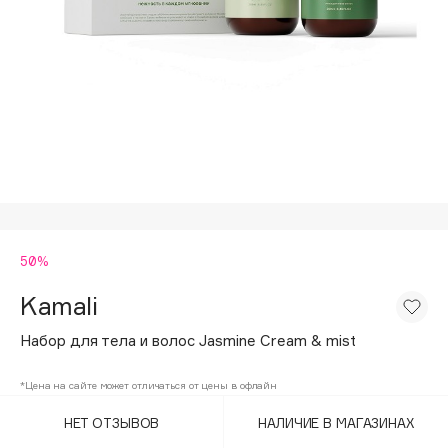
Подарки
Tom Ford
HFC
Для дома
Angiopharm
Техника
KIKO Milano
Estée Lauder
Clarins
0 - 9
50%
100BON
22|11
Kamali
Набор для тела и волос Jasmine Cream & mist
A
*Цена на сайте может отличаться от цены в офлайн
Acqua di Parma
НЕТ ОТЗЫВОВ
НАЛИЧИЕ В МАГАЗИНАХ
Acque di Italia