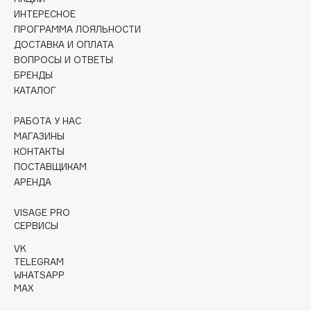
Collagenina
ИНТЕРЕСНОЕ
Consly
ПРОГРАММА ЛОЯЛЬНОСТИ
ДОСТАВКА И ОПЛАТА
Corimo
ВОПРОСЫ И ОТВЕТЫ
CosRX
БРЕНДЫ
Cottolina
КАТАЛОГ
Crescina
РАБОТА У НАС
Cunzite
МАГАЗИНЫ
Curaprox
КОНТАКТЫ
ПОСТАВЩИКАМ
АРЕНДА
D
VISAGE PRO
d'Alba
СЕРВИСЫ
DABO
VK
TELEGRAM
DARLING*
WHATSAPP
Darphin
MAX
Davines