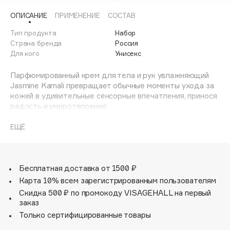
Adele for you
ОПИСАНИЕ
ПРИМЕНЕНИЕ
СОСТАВ
Финал лета
Advante
ЭКСКЛЮЗИВ
Тип продукта
Набор
1 АВГ - 31 АВГ
Aesop
Страна бренда
Россия
Age Stop
Для кого
Унисекс
ЭКСКЛЮЗИВ
AHFA Cosmetics
Парфюмированный крем для тела и рук увлажняющий
Ajmal
Jasmine Kamali превращает обычные моменты ухода за
кожей в удивительные сенсорные впечатления, принося
Alix Avien
радость и умиротворение.
Allies of Skin
AMAN
Парфюмированный мист для тела и волос Jasmine Kamali
ЕЩЁ
— это изысканный продукт, который обеспечивает
Amina Daudova Brushes
уход и придает волосам и коже прекрасный аромат и
Amouage
неповторимое ощущение свежести и комфорта.
Бесплатная доставка от 1500 ₽
Amuleto Di Casa
Карта 10% всем зарегистрированным пользователям
Angiopharm
ЭКСКЛЮЗИВ
Скидка 500 ₽ по промокоду VISAGEHALL на первый
Annbeauty
заказ
Anua
Только сертифицированные товары
Apadent