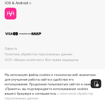
IOS & Android >
Deonica
Dessange
Dior
Divage
Dolce & Gabbana
Dolomit
Dorco
Оферта
DP Daily Perfection
Политика обработки персональных данных
Dr. Vranjes Firenze
ООО «Визаж косметикс» Все права защищены
Dr.Althea
Dr.Ceuracle
Мы используем файлы cookies и технологии веб-аналитики
Dr.Jart+
для улучшения работы сайта и удобства его
DSD de Luxe
использования. Продолжая пользоваться сайтом и нажимая
Dyson
«Принять», вы подтверждаете использование cookies
вашего браузера и соглашаетесь
с политикой обработки
персональных данных.
ДОБАВИТЬ В КОРЗИНУ
940 ₽
1880 ₽