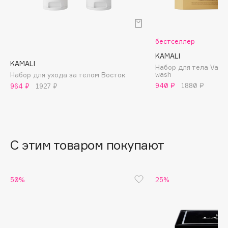
B
Babor
бестселлер
Baffy
KAMALI
Balmain Hair Couture
ЭКСКЛЮЗИВ
KAMALI
Набор для тела Vanil
Banderas
wash
Набор для ухода за телом Восток
940 ₽
1880 ₽
964 ₽
1927 ₽
Basicare
Batiste
Beauty Bomb
Beauty Pati
С этим товаром покупают
Beautyblades
НОВИНКА
beautyblender
Bebble
50%
25%
Beverly Hills Polo Club
Biodance
Bioderma