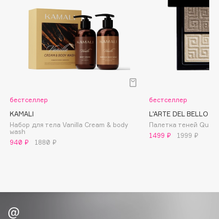
Biomed
Biorepair
Blanx
Blistex
BLOME
Boadicea The Victorious
Bobbi Brown
BOOMSHOP
бестселлер
бестселлер
BORK
KAMALI
L'ARTE DEL BELLO
Набор для тела Vanilla Cream & body
Палетка теней Quadr
Brunello Cucinelli
wash
1499 ₽
1999 ₽
Bvlgari
940 ₽
1880 ₽
by TERRY
BY WISHTREND
Byredo
C