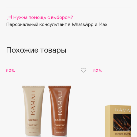
Apagard
Aravia Professional
Нужна помощь с выбором?
Персональный консультант в WhatsApp и Max
Arcadia
Archetype
Architect Demidoff
Похожие товары
ARIVE MAKEUP
Art&Fact
Art-Visage
50%
50%
Artdeco
Astra
Atelier Rebul
Augustinus Bader
Aveda
Avene