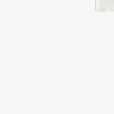
Подарки
0 - 9
Для дома
100BON
22|11
Техника
A
Acqua di Parma
Amina Daudova Brushes
Acque di Italia
Amouage
Adele for you
Amuleto Di Casa
Advante
Angiopharm
ЭКСКЛЮЗИВ
ЭКСКЛЮЗИВ
Aesop
Annbeauty
Age Stop
Anua
ЭКСКЛЮЗИВ
Apadent
AHFA Cosmetics
Apagard
Ajmal