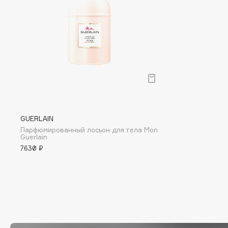
Eigshow
EpilProfi
Elemis
Erborian
Elian Russia
Essence
Elie Saab
Essential Parfums Paris
F
GUERLAIN
Парфюмированный лосьон для тела Mon
FANE
Flipper
Guerlain
7630 ₽
Farmstay
FLOEMA
Felce Azzurra
Floraïku
Fillerina
Forlle'd
ЭКСКЛЮЗИВ
Fiona Franchimon