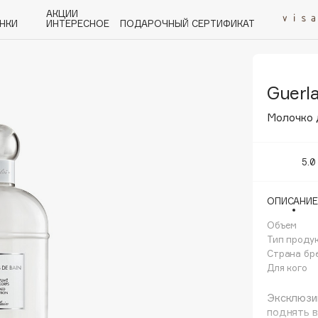
АКЦИИ
НКИ
ИНТЕРЕСНОЕ
ПОДАРОЧНЫЙ СЕРТИФИКАТ
Guerla
P
Q
R
S
T
U
V
W
Y
Z
А - Я
Молочко д
5.0
ОПИСАНИЕ
Angiopharm
KIKO Milano
Объем
Тип проду
Estée Lauder
Страна бр
Clarins
Для кого
Эксклюзив
поднять в