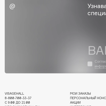
Узнав
G
специ
Garnier
Giardino Magico
Gecko
Gillette
Geltek
Givenchy
Genosys
Global Keratin
ЭКСКЛЮЗИВ
Global White
Geomar
ВА
Согла
инфор
H
Hadat Cosmetics
HELIBEAUTY
Hamis
Hempz
Hapica
HFC
VISAGEHALL
МОИ ЗАКАЗЫ
8-800-700-33-37
ПЕРСОНАЛЬНЫЙ КОНС
C 9:00 ДО 21:00
АКЦИИ