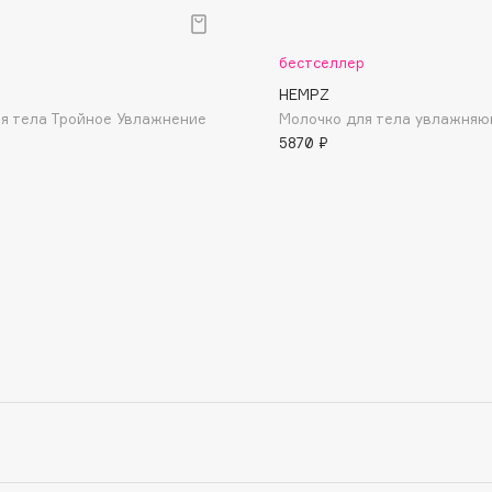
р
бестселлер
HEMPZ
я тела Тройное Увлажнение
Молочко для тела увлажняю
5870 ₽
Consly
Corimo
CosRX
Cottolina
Crescina
Cunzite
Curaprox