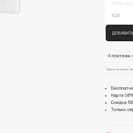
более выс
призваны
моментов
ЕЩЁ
бергамота
гурмански
мускуса, 
ДОБАВИТЬ
4 платежа 
Architect Demidoff
*Цена на сайте мо
ARIVE MAKEUP
Art&Fact
Бесплатна
Art-Visage
Карта 10%
Artdeco
Скидка 50
Astra
Только се
Atelier Rebul
Augustinus Bader