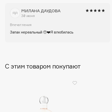
D
МИЛАНА ДАУДОВА
d'Alba
Dior
30 июня
DABO
Divage
Впечатления
DARLING*
Dolce & Gabbana
Запах нереальный 🥺❤️Я влюбилась
Darphin
Dolomit
Davines
Dorco
Deonica
DP Daily Perfection
Dessange
Dr. Vranjes Firenze
С этим товаром покупают
E
Eat My
Ella Bartsueva Brushes
Ecolatier
EMBRACE Haircare
Ecotools
Emmanuelle Jane
EGIA
Enough