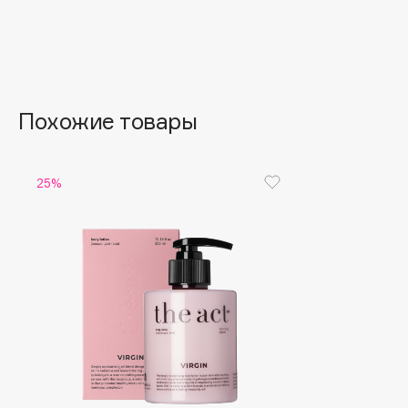
Aravia Professional
Alix Avien
Arcadia
Allies of Skin
Archetype
AMAN
Похожие товары
B
25%
Babor
beautyblender
Baffy
Bebble
Balmain Hair Couture
Beverly Hills Polo Club
ЭКСКЛЮЗИВ
Biodance
Banderas
Bioderma
Basicare
Biomed
Batiste
Biorepair
Beauty Bomb
Blanx
Beauty Pati
Blistex
Beautyblades
НОВИНКА