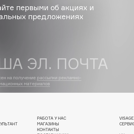
айте первыми об акциях и
альных предложениях
Gourmandise
Grace Day
Guerlain
Guess
ША ЭЛ. ПОЧТА
сен на получение
рассылки рекламно-
мационных материалов
Holika Holika
Holly Polly
Holy Land
РАБОТА У НАС
VISAG
УЛЬТАНТ
МАГАЗИНЫ
СЕРВИ
КОНТАКТЫ