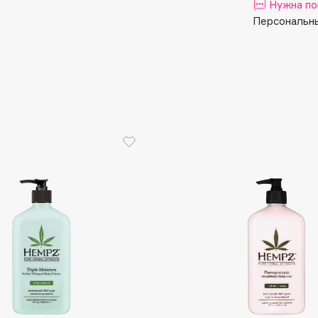
Aveda
Нужна по
Персональны
Avene
Boadicea The Victorious
Bobbi Brown
BOOMSHOP
BORK
Brunello Cucinelli
Bvlgari
by TERRY
BY WISHTREND
Byredo