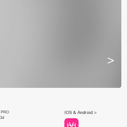
E PRO
IOS & Android >
СЫ