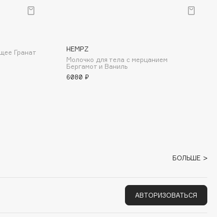
HEMPZ
щее Гранат
Молочко для тела с мерцанием
Бергамот и Ваниль
6080 ₽
БОЛЬШЕ
АВТОРИЗОВАТЬСЯ