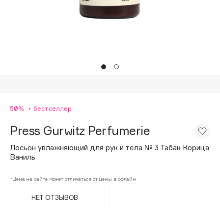
Подарки
Tom Ford
HFC
Для дома
Angiopharm
Техника
KIKO Milano
Estée Lauder
Clarins
0 - 9
50%
бестселлер
Press Gurwitz Perfumerie
100BON
22|11
Лосьон увлажняющий для рук и тела № 3 Табак Корица
Ваниль
A
*Цена на сайте может отличаться от цены в офлайн
НЕТ ОТЗЫВОВ
Acqua di Parma
Acque di Italia