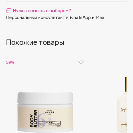
Apagard
Нужна помощь с выбором?
Aravia Professional
Персональный консультант в WhatsApp и Max
Arcadia
Archetype
Похожие товары
Architect Demidoff
ARIVE MAKEUP
Art&Fact
50%
Art-Visage
Artdeco
Astra
Atelier Rebul
Augustinus Bader
Aveda
Avene