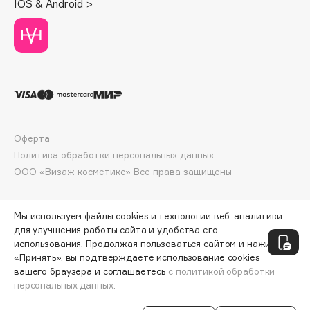
IOS & Android >
Deonica
Dessange
Dior
Divage
Dolce & Gabbana
Dolomit
Dorco
Оферта
DP Daily Perfection
Политика обработки персональных данных
Dr. Vranjes Firenze
ООО «Визаж косметикс» Все права защищены
Dr.Althea
Dr.Ceuracle
Мы используем файлы cookies и технологии веб-аналитики
Dr.Jart+
для улучшения работы сайта и удобства его
использования. Продолжая пользоваться сайтом и нажимая
DSD de Luxe
«Принять», вы подтверждаете использование cookies
Dyson
вашего браузера и соглашаетесь
с политикой обработки
персональных данных.
СООБЩИТЬ О ПОСТУПЛЕНИИ
1600 ₽