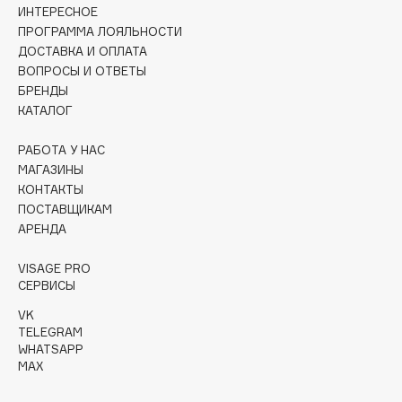
Collagenina
ИНТЕРЕСНОЕ
ПРОГРАММА ЛОЯЛЬНОСТИ
Consly
ДОСТАВКА И ОПЛАТА
Corimo
ВОПРОСЫ И ОТВЕТЫ
CosRX
БРЕНДЫ
КАТАЛОГ
Cottolina
Crescina
РАБОТА У НАС
Cunzite
МАГАЗИНЫ
Curaprox
КОНТАКТЫ
ПОСТАВЩИКАМ
АРЕНДА
D
VISAGE PRO
СЕРВИСЫ
d'Alba
VK
DABO
TELEGRAM
DARLING*
WHATSAPP
MAX
Darphin
Davines