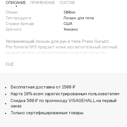
ОПИСАНИЕ
ПРИМЕНЕНИЕ
СОСТАВ
Adele for you
Финал лета
Advante
Объем
300мл
ЭКСКЛЮЗИВ
Тип продукта
Лосьон для тела
1 АВГ - 31 АВГ
Aesop
Страна бренда
США
Age Stop
Для кого
Унисекс
ЭКСКЛЮЗИВ
AHFA Cosmetics
Увлажняющий лосьон для рук и тела Press Gurwitz
Ajmal
Perfumerie №3 придает коже восхитительный уютный,
пряный аромат, в котором ярко сочетаются ноты
Alix Avien
мадагаскарской ванили, табака и жгучей корицы.
Allies of Skin
Быстро впитывается и глубоко увлажняет. Содержит
ЕЩЁ
AMAN
питательное масло ши, витамин Е и пантенол, благодаря
которым кожа быстро восстанавливается и удерживает
Amina Daudova Brushes
влагу, становится мягкой и ухоженной. В коллекции
Amouage
используются селекционные авторские ароматы,
Бесплатная доставка от 1500 ₽
которые остаются с вами надолго. Все ароматы
Amuleto Di Casa
Карта 10% всем зарегистрированным пользователям
унисекс.
Скидка 500 ₽ по промокоду VISAGEHALL на первый
Angiopharm
ЭКСКЛЮЗИВ
заказ
Annbeauty
Только сертифицированные товары
Anua
Apadent