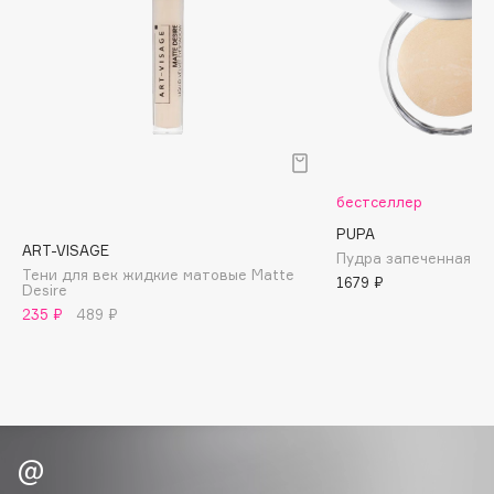
Biomed
Biorepair
Blanx
Blistex
BLOME
Boadicea The Victorious
Bobbi Brown
бестселлер
BOOMSHOP
PUPA
ART-VISAGE
BORK
Пудра запеченная Lu
Тени для век жидкие матовые Matte
1679 ₽
Brunello Cucinelli
Desire
235 ₽
489 ₽
Bvlgari
by TERRY
BY WISHTREND
Byredo
C