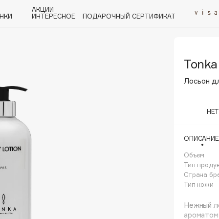
АКЦИИ
НКИ
ИНТЕРЕСНОЕ
ПОДАРОЧНЫЙ СЕРТИФИКАТ
Tonka
P
Q
R
S
T
U
V
W
Y
Z
А - Я
Лосьон дл
НЕ
ОПИСАНИЕ
Angiopharm
KIKO Milano
Объем
Тип проду
Estée Lauder
Страна бр
Clarins
Тип кожи
Нежный ло
ароматом 