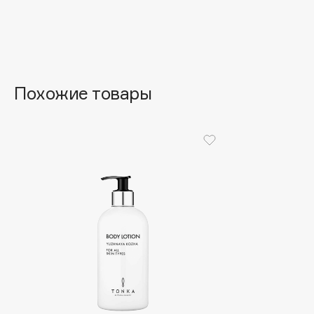
Aravia Professional
Alix Avien
Arcadia
Allies of Skin
Archetype
AMAN
Похожие товары
B
Babor
beautyblender
Baffy
Bebble
Balmain Hair Couture
Beverly Hills Polo Club
ЭКСКЛЮЗИВ
Biodance
Banderas
Bioderma
Basicare
Biomed
Batiste
Biorepair
Beauty Bomb
Blanx
Beauty Pati
Blistex
Beautyblades
НОВИНКА