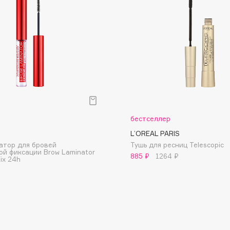
Dr.Althea
Dr.Ceuracle
Dr.Jart+
DSD de Luxe
Dyson
р
бестселлер
L’OREAL PARIS
атор для бровей
Тушь для ресниц Telescopic
ой фиксации Brow Laminator
885 ₽
1264 ₽
ix 24h
Estrâde
Estée Lauder
Etat Pur
Etude House