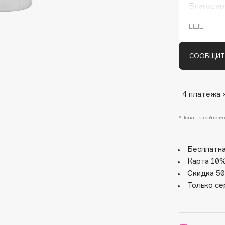
Благодар
увлажняет
ЕЩЁ
СООБЩИТ
4 платежа 
Architect Demidoff
*Цена на сайте мо
ARIVE MAKEUP
Art&Fact
Бесплатна
Art-Visage
Карта 10%
Artdeco
Скидка 50
Astra
Только се
Atelier Rebul
Augustinus Bader