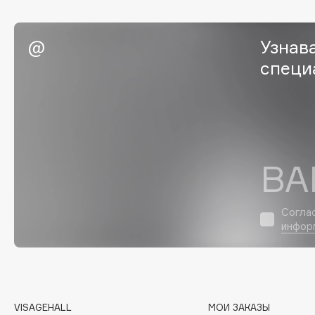
Eigshow
EpilProfi
Elemis
Erborian
Узнав
Elian Russia
Essence
специ
Elie Saab
Essential Parfums Paris
F
ВА
FANE
Flipper
Farmstay
FLOEMA
Согла
инфор
Felce Azzurra
Floraïku
Fillerina
Forlle'd
ЭКСКЛЮЗИВ
Fiona Franchimon
VISAGEHALL
МОИ ЗАКАЗЫ