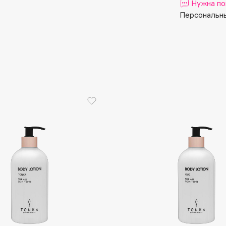
Aveda
Нужна по
Персональны
Avene
Boadicea The Victorious
Bobbi Brown
BOOMSHOP
BORK
Brunello Cucinelli
Bvlgari
by TERRY
BY WISHTREND
Byredo