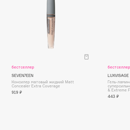
D
d'Alba
Dior
DABO
Divage
DARLING*
Dolce & Gabbana
Darphin
Dolomit
Davines
Dorco
Deonica
DP Daily Perfection
Dessange
Dr. Vranjes Firenze
бестселлер
бестселле
SEVEN7EEN
LUXVISAGE
Консилер матовый жидкий Μatt
Гель-ламин
Concealer Extra Coverage
суперсильн
& Extreme F
E
919 ₽
443 ₽
Eat My
Ella Bartsueva Brushes
Ecolatier
EMBRACE Haircare
Ecotools
Emmanuelle Jane
EGIA
Enough