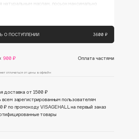
Финал лета
я натуральным маслам, лосьон максимально
Парфюм для тебя
 кожу, восстанавливает ее сияние и молодость.
1 АВГ - 31 АВГ
5 АВГ - 9 АВГ
Ь О ПОСТУПЛЕНИИ
3600 ₽
×
900 ₽
Оплата частями
жет отличаться от цены в офлайн
я доставка от 1500 ₽
 всем зарегистрированным пользователям
0 ₽ по промокоду VISAGEHALL на первый заказ
ртифицированные товары