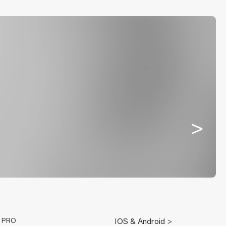
E PRO
IOS & Android >