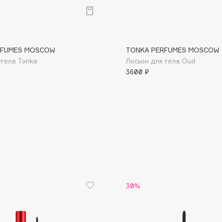
RFUMES MOSCOW
TONKA PERFUMES MOSCOW
 тела Tonka
Лосьон для тела Oud
3600 ₽
Consly
Corimo
CosRX
Cottolina
Crescina
Cunzite
Curaprox
30%