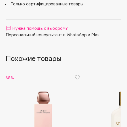
Только сертифицированные товары
Apagard
Aravia Professional
Arcadia
Нужна помощь с выбором?
Archetype
Персональный консультант в WhatsApp и Max
Architect Demidoff
ARIVE MAKEUP
Art&Fact
Похожие товары
Art-Visage
Artdeco
30%
Astra
Atelier Rebul
Augustinus Bader
Aveda
Avene