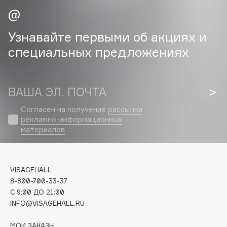
Cadence
Узнавайте первыми об акциях и
Capelli Dorati
Carbon Theory
специальных предложениях
Carmex
Carolina Herrera
ВАША ЭЛ. ПОЧТА
Catrice
Celimax
Согласен на получение
рассылки
Cettua
рекламно-информационных
материалов
Chupa Chups
Clarette
Clarins
VISAGEHALL
Clarins Precious
НОВИНКА
8-800-700-33-37
Clinique
C 9:00 ДО 21:00
INFO@VISAGEHALL.RU
Clive Christian
Club De Nuit
МОИ ЗАКАЗЫ