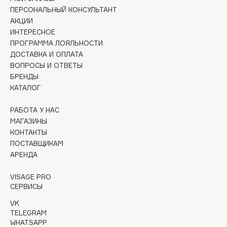
Collagenina
ПЕРСОНАЛЬНЫЙ КОНСУЛЬТАНТ
Consly
АКЦИИ
ИНТЕРЕСНОЕ
Corimo
ПРОГРАММА ЛОЯЛЬНОСТИ
CosRX
ДОСТАВКА И ОПЛАТА
Cottolina
ВОПРОСЫ И ОТВЕТЫ
БРЕНДЫ
Crescina
КАТАЛОГ
Cunzite
Curaprox
РАБОТА У НАС
МАГАЗИНЫ
КОНТАКТЫ
D
ПОСТАВЩИКАМ
АРЕНДА
d'Alba
VISAGE PRO
DABO
СЕРВИСЫ
DARLING*
VK
Darphin
TELEGRAM
Davines
WHATSAPP