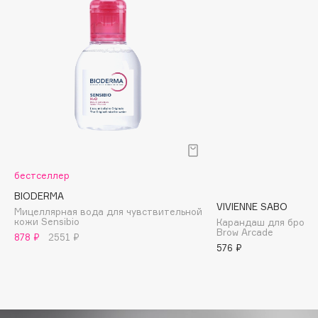
Biomed
Biorepair
Blanx
Blistex
BLOME
Boadicea The Victorious
Bobbi Brown
BOOMSHOP
BORK
бестселлер
Brunello Cucinelli
BIODERMA
Bvlgari
VIVIENNE SABO
Мицеллярная вода для чувствительной
кожи Sensibio
Карандаш для брове
by TERRY
Brow Arcade
878 ₽
2551 ₽
BY WISHTREND
576 ₽
Byredo
C