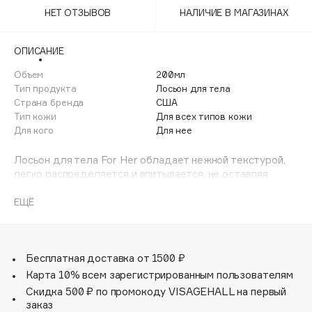
Adele for you
НЕТ ОТЗЫВОВ
НАЛИЧИЕ В МАГАЗИНАХ
Финал лета
Advante
ЭКСКЛЮЗИВ
1 АВГ - 31 АВГ
Aesop
ОПИСАНИЕ
Age Stop
Объем
ЭКСКЛЮЗИВ
200мл
Тип продукта
Лосьон для тела
AHFA Cosmetics
Страна бренда
США
Ajmal
Тип кожи
Для всех типов кожи
Для кого
Для нее
Alix Avien
Allies of Skin
Лосьон для тела For Her обладает нежной текстурой,
AMAN
легко распределяется и впитывается, не оставляя
следов и ощущения липкости.
Amina Daudova Brushes
Он интенсивно ухаживает, питает и увлажняет кожу,
ЕЩЁ
Amouage
восстанавливает водный баланс.
Amuleto Di Casa
Средство предотвращает покраснение и раздражение,
устраняет шелушение, повышает эластичность кожи и
Angiopharm
ЭКСКЛЮЗИВ
придает ей здоровое сияние.
Бесплатная доставка от 1500 ₽
Annbeauty
Лосьон дублирует одноименный парфюм, дополняя и
Карта 10% всем зарегистрированным пользователям
усиливая его аромат.
Anua
Скидка 500 ₽ по промокоду VISAGEHALL на первый
заказ
Apadent