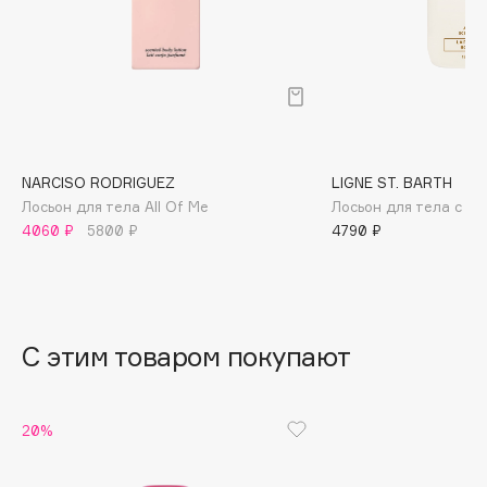
B
Babor
Baffy
Balmain Hair Couture
ЭКСКЛЮЗИВ
Banderas
NARCISO RODRIGUEZ
LIGNE ST. BARTH
Basicare
Лосьон для тела All Of Me
Лосьон для тела с а
Batiste
4060 ₽
5800 ₽
4790 ₽
Beauty Bomb
Beauty Pati
Beautyblades
НОВИНКА
beautyblender
С этим товаром покупают
Bebble
Beverly Hills Polo Club
20%
Biodance
Bioderma