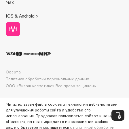
MAX
Deonica
Dessange
IOS & Android >
Dior
Divage
Dolce & Gabbana
Dolomit
Dorco
DP Daily Perfection
Dr. Vranjes Firenze
Оферта
Dr.Althea
Политика обработки персональных данных
Dr.Ceuracle
ООО «Визаж косметикс» Все права защищены
Dr.Jart+
DSD de Luxe
Мы используем файлы cookies и технологии веб-аналитики
Dyson
для улучшения работы сайта и удобства его
использования. Продолжая пользоваться сайтом и нажимая
«Принять», вы подтверждаете использование cookies
вашего браузера и соглашаетесь
с политикой обработки