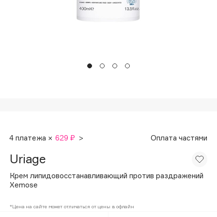
Подарки
Tom Ford
HFC
Для дома
Angiopharm
Техника
KIKO Milano
Estée Lauder
Clarins
0 - 9
100BON
4 платежа ×
629 ₽
>
Оплата частями
22|11
Uriage
A
Крем липидовосстанавливающий против раздражений
Xemose
Acqua di Parma
*Цена на сайте может отличаться от цены в офлайн
Acque di Italia