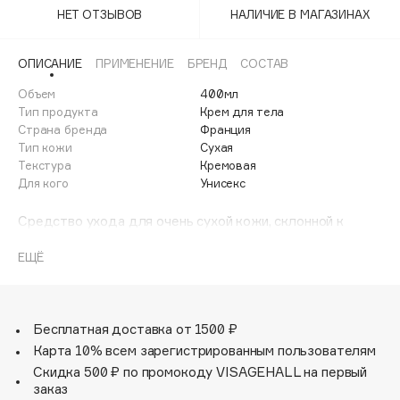
Adele for you
НЕТ ОТЗЫВОВ
НАЛИЧИЕ В МАГАЗИНАХ
Финал лета
Advante
ЭКСКЛЮЗИВ
1 АВГ - 31 АВГ
ОПИСАНИЕ
ПРИМЕНЕНИЕ
БРЕНД
СОСТАВ
Aesop
Age Stop
Объем
400мл
ЭКСКЛЮЗИВ
Тип продукта
Крем для тела
AHFA Cosmetics
Страна бренда
Франция
Ajmal
Тип кожи
Сухая
Текстура
Кремовая
Alix Avien
Для кого
Унисекс
Allies of Skin
AMAN
Средство ухода для очень сухой кожи, склонной к
атопии; с раздражением, покраснением, зудом и
Amina Daudova Brushes
участками с шелушением. Быстро и надолго увлажняет,
ЕЩЁ
Amouage
питает, успокаивает зуд. Насыщенная текстура крема
дарит мгновенное ощущение мягкости и комфорта.
Amuleto Di Casa
Angiopharm
ЭКСКЛЮЗИВ
Бесплатная доставка от 1500 ₽
Annbeauty
Карта 10% всем зарегистрированным пользователям
Anua
Скидка 500 ₽ по промокоду VISAGEHALL на первый
заказ
Apadent