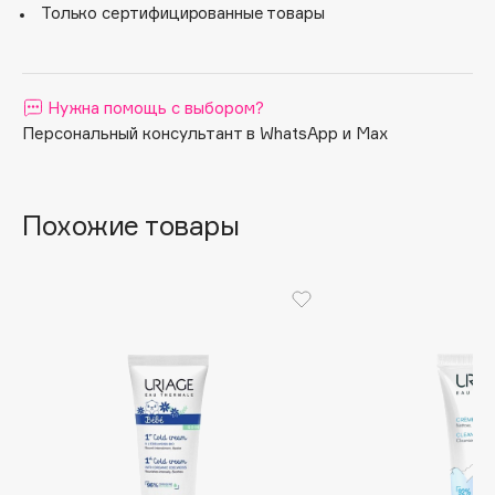
Только сертифицированные товары
Apagard
Aravia Professional
Arcadia
Нужна помощь с выбором?
Archetype
Персональный консультант в WhatsApp и Max
Architect Demidoff
ARIVE MAKEUP
Art&Fact
Похожие товары
Art-Visage
Artdeco
Astra
Atelier Rebul
Augustinus Bader
Aveda
Avene