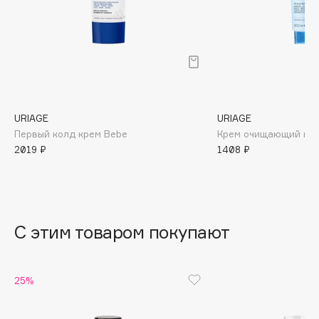
B
Babor
Baffy
Balmain Hair Couture
ЭКСКЛЮЗИВ
Banderas
URIAGE
URIAGE
Basicare
Первый колд крем Bebe
Крем очищающий пе
Batiste
2019 ₽
1408 ₽
Beauty Bomb
Beauty Pati
Beautyblades
НОВИНКА
beautyblender
С этим товаром покупают
Bebble
Beverly Hills Polo Club
25%
Biodance
Bioderma