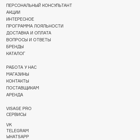
Collagenina
ПЕРСОНАЛЬНЫЙ КОНСУЛЬТАНТ
АКЦИИ
Consly
ИНТЕРЕСНОЕ
Corimo
ПРОГРАММА ЛОЯЛЬНОСТИ
CosRX
ДОСТАВКА И ОПЛАТА
Cottolina
ВОПРОСЫ И ОТВЕТЫ
БРЕНДЫ
Crescina
КАТАЛОГ
Cunzite
Curaprox
РАБОТА У НАС
МАГАЗИНЫ
КОНТАКТЫ
D
ПОСТАВЩИКАМ
АРЕНДА
d'Alba
VISAGE PRO
DABO
СЕРВИСЫ
DARLING*
VK
Darphin
TELEGRAM
Davines
WHATSAPP