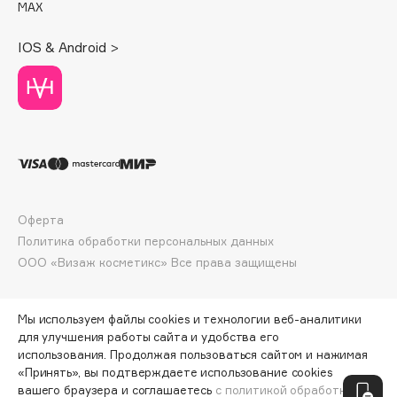
MAX
Deonica
Dessange
IOS & Android >
Dior
Divage
Dolce & Gabbana
Dolomit
Dorco
DP Daily Perfection
Dr. Vranjes Firenze
Оферта
Dr.Althea
Политика обработки персональных данных
ООО «Визаж косметикс» Все права защищены
Dr.Ceuracle
Dr.Jart+
DSD de Luxe
Мы используем файлы cookies и технологии веб-аналитики
для улучшения работы сайта и удобства его
Dyson
использования. Продолжая пользоваться сайтом и нажимая
«Принять», вы подтверждаете использование cookies
ПО ЗОЛОТОЙ КАРТЕ:
2266 ₽
вашего браузера и соглашаетесь
с политикой обработки