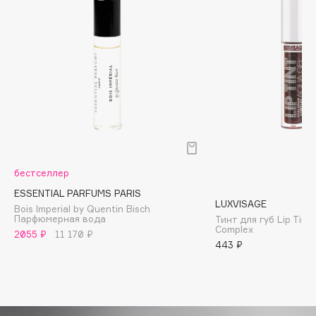
Biomed
Biorepair
Blanx
Blistex
BLOME
Boadicea The Victorious
Bobbi Brown
BOOMSHOP
BORK
бестселлер
Brunello Cucinelli
ESSENTIAL PARFUMS PARIS
Bvlgari
LUXVISAGE
Bois Imperial by Quentin Bisch
Парфюмерная вода
Тинт для губ Lip Tint
by TERRY
Complex
2055 ₽
11 170 ₽
BY WISHTREND
443 ₽
Byredo
C