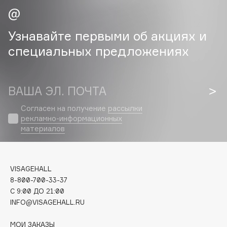
Cadence
Узнавайте первыми об акциях и
Capelli Dorati
специальных предложениях
Carbon Theory
Carmex
Carolina Herrera
ВАША ЭЛ. ПОЧТА
Catrice
Celimax
Согласен на получение
рассылки
рекламно-информационных
Cettua
материалов
Chupa Chups
Clarette
Clarins
VISAGEHALL
Clarins Precious
НОВИНКА
8-800-700-33-37
Clinique
C 9:00 ДО 21:00
INFO@VISAGEHALL.RU
Clive Christian
Club De Nuit
МОИ ЗАКАЗЫ