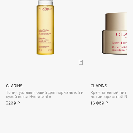
Biomed
Biorepair
Blanx
Blistex
BLOME
Boadicea The Victorious
Bobbi Brown
BOOMSHOP
BORK
Brunello Cucinelli
Bvlgari
CLARINS
CLARINS
Тоник увлажняющий для нормальной и
Крем дневной питат
by TERRY
сухой кожи Hydratante
антивозрастной Nutr
BY WISHTREND
3200 ₽
16 000 ₽
Byredo
C