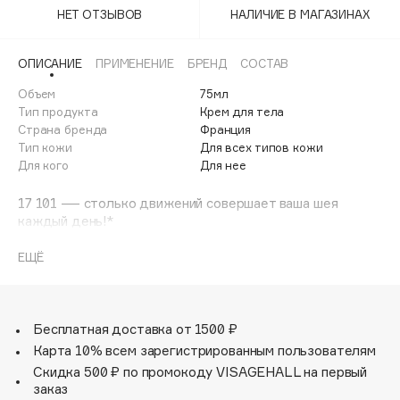
Adele for you
НЕТ ОТЗЫВОВ
НАЛИЧИЕ В МАГАЗИНАХ
Финал лета
Advante
ЭКСКЛЮЗИВ
1 АВГ - 31 АВГ
ОПИСАНИЕ
ПРИМЕНЕНИЕ
БРЕНД
СОСТАВ
Aesop
Age Stop
Объем
75мл
ЭКСКЛЮЗИВ
Тип продукта
Крем для тела
AHFA Cosmetics
Страна бренда
Франция
Ajmal
Тип кожи
Для всех типов кожи
Для кого
Для нее
Alix Avien
Allies of Skin
17 101 — столько движений совершает ваша шея
AMAN
каждый день!*
Постоянную нагрузку усугубляет синдром «техношеи»
Amina Daudova Brushes
(от англ. tech neck) — явление, связанное с
ЕЩЁ
Amouage
беспрерывным использованием гаджетов. Из-за этого
возникает чрезмерное напряжение в области шеи, где
Amuleto Di Casa
кожа особенно уязвима: она теряет упругость, и
Angiopharm
ЭКСКЛЮЗИВ
появляются морщины.
Бесплатная доставка от 1500 ₽
Решение? Этот высокоэффективный лифтинг-крем
Annbeauty
Карта 10% всем зарегистрированным пользователям
борется с заломами и провисанием кожи благодаря
Anua
Скидка 500 ₽ по промокоду VISAGEHALL на первый
формуле, созданной нашими научными экспертами.
заказ
Apadent
Технология [COLLAGEN]³ сочетает полипептид