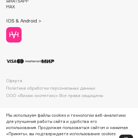
WHATSAPP
Deonica
MAX
Dessange
IOS & Android >
Dior
Divage
Dolce & Gabbana
Dolomit
Dorco
DP Daily Perfection
Dr. Vranjes Firenze
Оферта
Dr.Althea
Политика обработки персональных данных
Dr.Ceuracle
ООО «Визаж косметикс» Все права защищены
Dr.Jart+
DSD de Luxe
Мы используем файлы cookies и технологии веб-аналитики
Dyson
для улучшения работы сайта и удобства его
использования. Продолжая пользоваться сайтом и нажимая
«Принять», вы подтверждаете использование cookies
ПО ЗОЛОТОЙ КАРТЕ:
7820 ₽