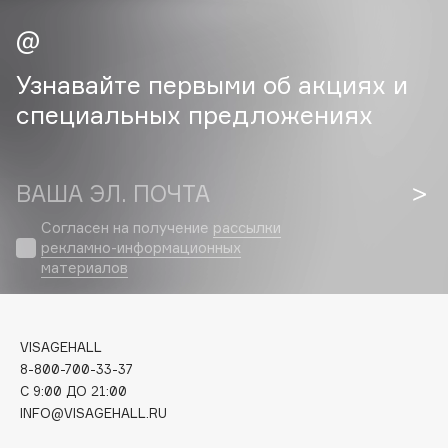
Cadence
Capelli Dorati
Узнавайте первыми об акциях и
Carbon Theory
специальных предложениях
Carmex
Carolina Herrera
Catrice
ВАША ЭЛ. ПОЧТА
Celimax
Согласен на получение
рассылки
Cettua
рекламно-информационных
Chupa Chups
материалов
Clarette
Clarins
Clarins Precious
VISAGEHALL
НОВИНКА
8-800-700-33-37
Clinique
C 9:00 ДО 21:00
Clive Christian
INFO@VISAGEHALL.RU
Club De Nuit