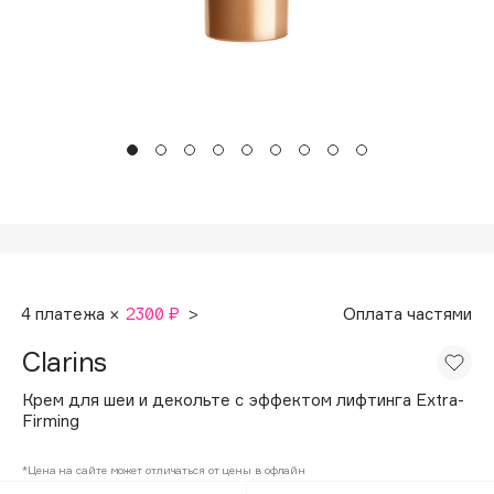
Подарки
Tom Ford
HFC
Для дома
Angiopharm
Техника
KIKO Milano
Estée Lauder
Clarins
0 - 9
100BON
4 платежа ×
2300 ₽
>
Оплата частями
22|11
Clarins
A
Крем для шеи и декольте с эффектом лифтинга Extra-
Firming
Acqua di Parma
*Цена на сайте может отличаться от цены в офлайн
Acque di Italia