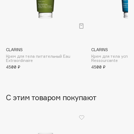
B
Babor
Baffy
Balmain Hair Couture
ЭКСКЛЮЗИВ
Banderas
CLARINS
CLARINS
Basicare
Крем для тела питательный Eau
Крем для тела успо
Batiste
Extraordinaire
Ressourcante
4500 ₽
4500 ₽
Beauty Bomb
Beauty Pati
Beautyblades
НОВИНКА
beautyblender
С этим товаром покупают
Bebble
Beverly Hills Polo Club
Biodance
Bioderma