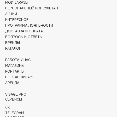
МОИ ЗАКАЗЫ
Collagenina
ПЕРСОНАЛЬНЫЙ КОНСУЛЬТАНТ
Consly
АКЦИИ
Corimo
ИНТЕРЕСНОЕ
CosRX
ПРОГРАММА ЛОЯЛЬНОСТИ
ДОСТАВКА И ОПЛАТА
Cottolina
ВОПРОСЫ И ОТВЕТЫ
Crescina
БРЕНДЫ
Cunzite
КАТАЛОГ
Curaprox
РАБОТА У НАС
МАГАЗИНЫ
КОНТАКТЫ
D
ПОСТАВЩИКАМ
АРЕНДА
d'Alba
DABO
VISAGE PRO
СЕРВИСЫ
DARLING*
Darphin
VK
TELEGRAM
Davines