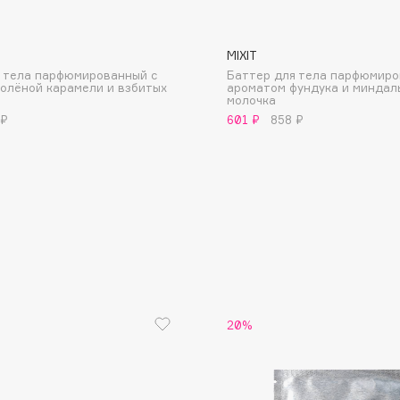
MIXIT
 тела парфюмированный с
Баттер для тела парфюмиро
олёной карамели и взбитых
ароматом фундука и миндал
молочка
 ₽
601 ₽
858 ₽
Consly
Corimo
CosRX
Cottolina
Crescina
Cunzite
Curaprox
20%