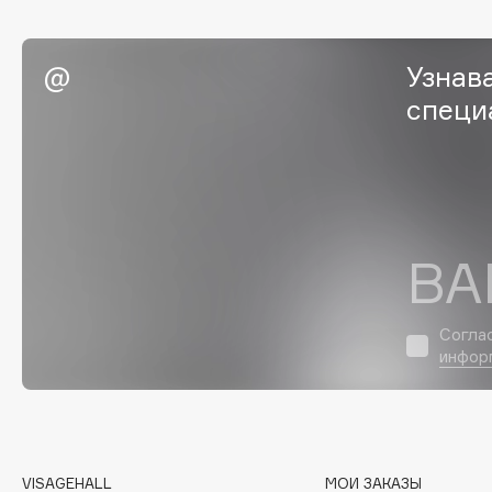
EGIA
EpilProfi
Eigshow
Erborian
Узнав
Elemis
Essence
специ
Elian Russia
Essential Parfums Paris
Elie Saab
Estrâde
F
ВА
FANE
Flipper
Согла
Farmstay
FLOEMA
инфор
Felce Azzurra
Floraïku
Fillerina
Forlle'd
ЭКСКЛЮЗИВ
Fiona Franchimon
VISAGEHALL
МОИ ЗАКАЗЫ