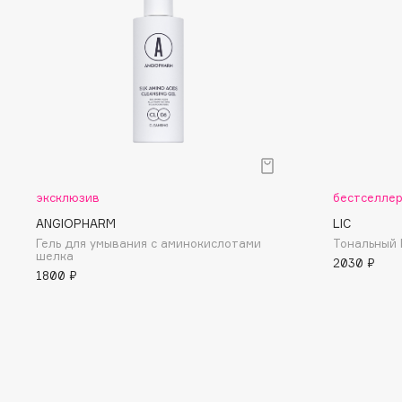
D
d'Alba
Dior
DABO
Divage
DARLING*
Dolce & Gabbana
Darphin
Dolomit
Davines
Dorco
Deonica
DP Daily Perfection
Dessange
Dr. Vranjes Firenze
эксклюзив
бестселле
ANGIOPHARM
LIC
Гель для умывания с аминокислотами
Тональный 
шелка
2030 ₽
1800 ₽
E
Eat My
Ella Bartsueva Brushes
Ecolatier
EMBRACE Haircare
Ecotools
Emmanuelle Jane
EGG
Enough