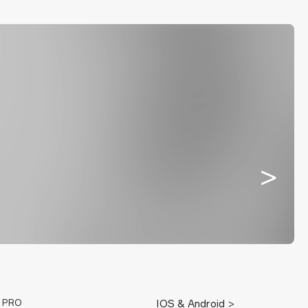
E PRO
IOS & Android >