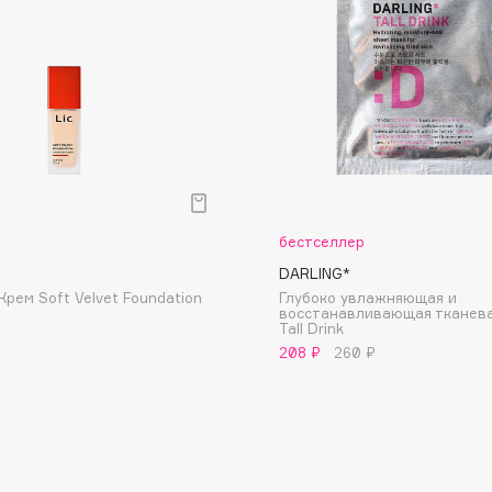
Dr.Althea
Dr.Ceuracle
Dr.Jart+
DSD de Luxe
Dyson
р
бестселлер
DARLING*
Крем Soft Velvet Foundation
Глубоко увлажняющая и
восстанавливающая тканева
Tall Drink
208 ₽
260 ₽
Estée Lauder
Etat Pur
Etude House
Etude organix