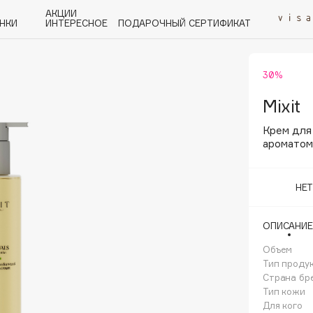
АКЦИИ
НКИ
ИНТЕРЕСНОЕ
ПОДАРОЧНЫЙ СЕРТИФИКАТ
30%
P
Q
R
S
T
U
V
W
Y
Z
А - Я
Mixit
Крем для
ароматом
НЕ
Angiopharm
KIKO Milano
ОПИСАНИЕ
Estée Lauder
Объем
Clarins
Тип проду
Страна бр
Тип кожи
Для кого