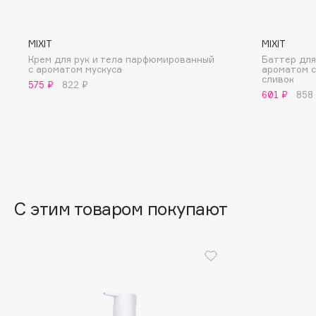
BLOME
MIXIT
MIXIT
Крем для рук и тела парфюмированный
Баттер для
с ароматом мускуса
ароматом с
C
сливок
575 ₽
822 ₽
601 ₽
858
Cadence
Chupa Chups
Capelli Dorati
Clarette
Carbon Theory
Clarins
Carmex
Clarins Precious
Carolina Herrera
Clinique
С этим товаром покупают
Catrice
Clive Christian
Celimax
Club De Nuit
Cettua
Collagenina