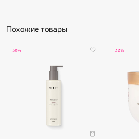
Aravia Professional
Alix Avien
Arcadia
Allies of Skin
Archetype
AMAN
Похожие товары
B
30%
30%
Babor
beautyblender
Baffy
Bebble
Balmain Hair Couture
Beverly Hills Polo Club
ЭКСКЛЮЗИВ
Biodance
Banderas
Bioderma
Basicare
Biomed
Batiste
Biorepair
Beauty Bomb
Blanx
Beauty Pati
Blistex
Beautyblades
НОВИНКА