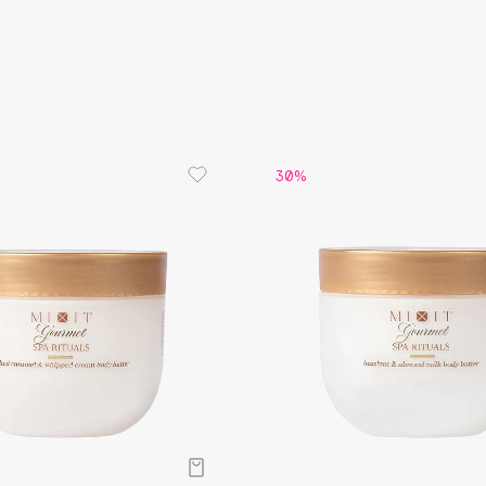
Aveda
Восстана
• Масло ш
Avene
• Масло м
сухую кож
загрязнен
30%
Boadicea The Victorious
Bobbi Brown
BOOMSHOP
BORK
Brunello Cucinelli
Bvlgari
by TERRY
BY WISHTREND
Byredo