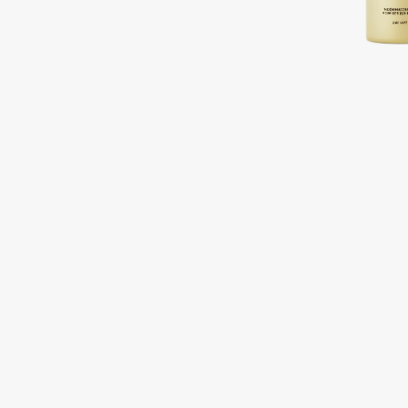
Подарки
0 - 9
Для дома
100BON
22|11
Техника
A
Acqua di Parma
Amina Daudova Brushes
Acque di Italia
Amouage
Adele for you
Amuleto Di Casa
Advante
Angiopharm
ЭКСКЛЮЗИВ
ЭКСКЛЮЗИВ
Aesop
Annbeauty
Age Stop
Anua
ЭКСКЛЮЗИВ
Apadent
AHFA Cosmetics
Apagard
Ajmal