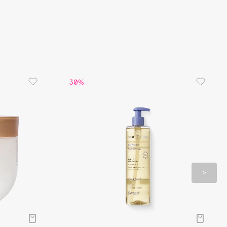
вливает естественную гидролипидную мантию
и – увлажняет, питает и подтягивает
оринги – восстанавливает поврежденную и
у. Очищает поры от внешнего и внутреннего
ия
30%