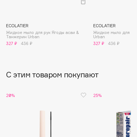
B
Babor
Baffy
ECOLATIER
ECOLATIER
Жидкое мыло для рук Ягоды асаи &
Жидкое мыло для ру
Balmain Hair Couture
ЭКСКЛЮЗИВ
Танжерин Urban
Urban
Banderas
327 ₽
436 ₽
327 ₽
436 ₽
Basicare
Batiste
Beauty Bomb
С этим товаром покупают
Beauty Pati
Beautyblades
НОВИНКА
20%
25%
beautyblender
Bebble
Beverly Hills Polo Club
Biodance
Bioderma