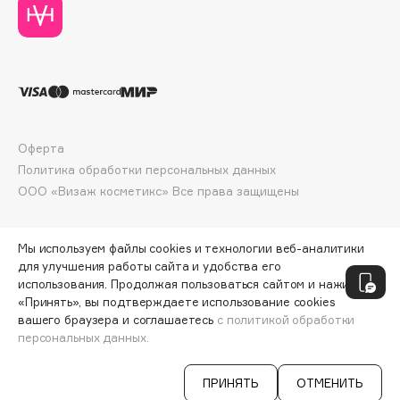
Deonica
Dessange
Dior
Divage
Dolce & Gabbana
Dolomit
Оферта
Dorco
Политика обработки персональных данных
DP Daily Perfection
ООО «Визаж косметикс» Все права защищены
Dr. Vranjes Firenze
Dr.Althea
Мы используем файлы cookies и технологии веб-аналитики
Dr.Ceuracle
для улучшения работы сайта и удобства его
использования. Продолжая пользоваться сайтом и нажимая
Dr.Jart+
«Принять», вы подтверждаете использование cookies
DSD de Luxe
вашего браузера и соглашаетесь
с политикой обработки
персональных данных.
Dyson
ДОБАВИТЬ В КОРЗИНУ
327 ₽
436 ₽
ПРИНЯТЬ
ОТМЕНИТЬ