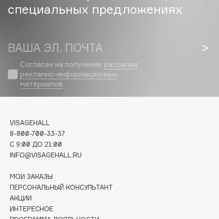
специальных предложениях
Cadence
Capelli Dorati
ВАША ЭЛ. ПОЧТА
Carbon Theory
Carmex
Согласен на получение
рассылки
Carolina Herrera
рекламно-информационных
материалов
Catrice
Celimax
Cettua
VISAGEHALL
Chupa Chups
8-800-700-33-37
Clarette
C 9:00 ДО 21:00
INFO@VISAGEHALL.RU
Clarins
Clarins Precious
НОВИНКА
МОИ ЗАКАЗЫ
Clinique
ПЕРСОНАЛЬНЫЙ КОНСУЛЬТАНТ
Clive Christian
АКЦИИ
ИНТЕРЕСНОЕ
Club De Nuit