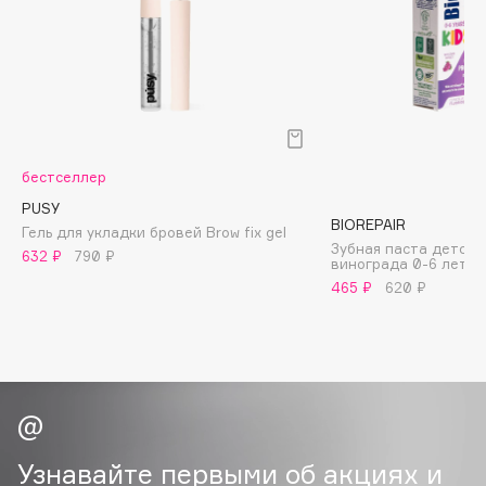
Biomed
Biorepair
Blanx
Blistex
BLOME
Boadicea The Victorious
бестселлер
Bobbi Brown
PUSY
BOOMSHOP
BIOREPAIR
Гель для укладки бровей Brow fix gel
Зубная паста детска
BORK
632 ₽
790 ₽
винограда 0-6 лет
Brunello Cucinelli
465 ₽
620 ₽
Bvlgari
by TERRY
BY WISHTREND
Byredo
Узнавайте первыми об акциях и
C