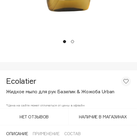
Подарки
Tom Ford
HFC
Для дома
Angiopharm
Техника
KIKO Milano
Estée Lauder
Clarins
0 - 9
Ecolatier
100BON
22|11
Жидкое мыло для рук Базилик & Жожоба Urban
*Цена на сайте может отличаться от цены в офлайн
A
НЕТ ОТЗЫВОВ
НАЛИЧИЕ В МАГАЗИНАХ
Acqua di Parma
Acque di Italia
ОПИСАНИЕ
ПРИМЕНЕНИЕ
СОСТАВ