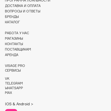
ПРОГРАММА ЛОЯЛЬНОСТИ
Collagenina
ДОСТАВКА И ОПЛАТА
Consly
ВОПРОСЫ И ОТВЕТЫ
БРЕНДЫ
Corimo
КАТАЛОГ
CosRX
Cottolina
РАБОТА У НАС
Crescina
МАГАЗИНЫ
КОНТАКТЫ
Cunzite
ПОСТАВЩИКАМ
Curaprox
АРЕНДА
VISAGE PRO
D
СЕРВИСЫ
VK
d'Alba
TELEGRAM
DABO
WHATSAPP
MAX
DARLING*
Darphin
IOS & Android >
Davines