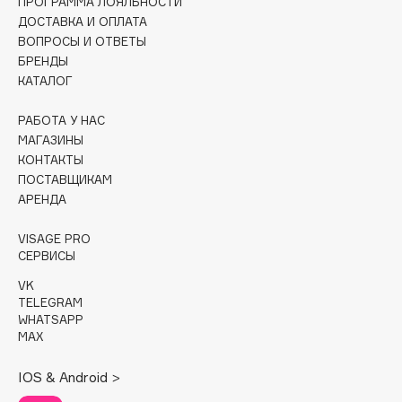
ПРОГРАММА ЛОЯЛЬНОСТИ
Collagenina
ДОСТАВКА И ОПЛАТА
Consly
ВОПРОСЫ И ОТВЕТЫ
Corimo
БРЕНДЫ
КАТАЛОГ
CosRX
Cottolina
РАБОТА У НАС
Crescina
МАГАЗИНЫ
Cunzite
КОНТАКТЫ
ПОСТАВЩИКАМ
Curaprox
АРЕНДА
VISAGE PRO
D
СЕРВИСЫ
VK
d'Alba
TELEGRAM
DABO
WHATSAPP
MAX
DARLING*
Darphin
IOS & Android >
Davines