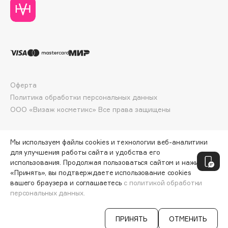
Deonica
Dessange
Dior
Divage
Dolce & Gabbana
Dolomit
Оферта
Dorco
Политика обработки персональных данных
DP Daily Perfection
ООО «Визаж косметикс» Все права защищены
Dr. Vranjes Firenze
Dr.Althea
Мы используем файлы cookies и технологии веб-аналитики
Dr.Ceuracle
для улучшения работы сайта и удобства его
использования. Продолжая пользоваться сайтом и нажимая
Dr.Jart+
«Принять», вы подтверждаете использование cookies
DSD de Luxe
вашего браузера и соглашаетесь
с политикой обработки
Dyson
персональных данных.
СООБЩИТЬ О ПОСТУПЛЕНИИ
1325 ₽
ПРИНЯТЬ
ОТМЕНИТЬ