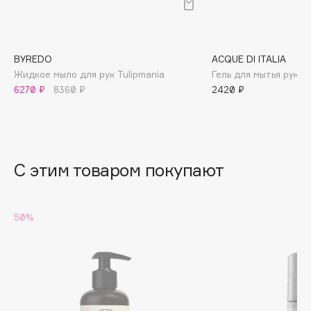
B
Babor
Baffy
BYREDO
ACQUE DI ITALIA
Жидкое мыло для рук Tulipmania
Гель для мытья рук S
Balmain Hair Couture
ЭКСКЛЮЗИВ
6270 ₽
8360 ₽
2420 ₽
Banderas
Basicare
Batiste
Beauty Bomb
С этим товаром покупают
Beauty Pati
Beautyblades
НОВИНКА
50%
beautyblender
Bebble
Beverly Hills Polo Club
Biodance
Bioderma