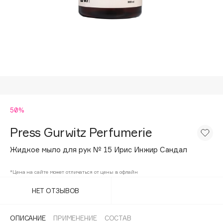
Подарки
Tom Ford
HFC
Для дома
Angiopharm
Техника
KIKO Milano
Estée Lauder
Clarins
0 - 9
50%
Press Gurwitz Perfumerie
100BON
22|11
Жидкое мыло для рук № 15 Ирис Инжир Сандал
*Цена на сайте может отличаться от цены в офлайн
A
НЕТ ОТЗЫВОВ
Acqua di Parma
Acque di Italia
ОПИСАНИЕ
ПРИМЕНЕНИЕ
СОСТАВ