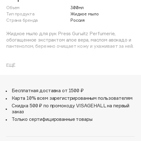
Adele for you
Объем
300мл
Финал лета
Advante
Тип продукта
Жидкое мыло
ЭКСКЛЮЗИВ
Страна бренда
Россия
1 АВГ - 31 АВГ
Aesop
Age Stop
Жидкое мыло для рук Press Gurwitz Perfumerie,
ЭКСКЛЮЗИВ
обогащенное экстрактом алое вера, маслом авокадо и
AHFA Cosmetics
пантенолом, бережно очищает кожу и ухаживает за ней.
Ajmal
Яркая композиция, которая передает чувственность
Alix Avien
через дымные древесные аккорды сандала и кедра,
ЕЩЁ
Allies of Skin
пряные кожаные оттенки и яркие ноты ириса, инжира и
AMAN
кардамона.
Теплый аромат, как будто растопленный в лучах
Amina Daudova Brushes
жаркого солнца.
Бесплатная доставка от 1500 ₽
Amouage
Карта 10% всем зарегистрированным пользователям
Хорошо увлажняет и питает сухую кожу рук,
Amuleto Di Casa
Скидка 500 ₽ по промокоду VISAGEHALL на первый
восстанавливает ее защитные свойства, успокаивает и
заказ
Angiopharm
ЭКСКЛЮЗИВ
удерживает влагу внутри.
Только сертифицированные товары
Annbeauty
Не сушит кожу и не нарушает естественный pH-баланс,
Anua
гарантирует ее мягкость, подходит даже для
Apadent
чувствительной кожи.