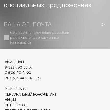
специальных предложениях
Cadence
Capelli Dorati
ВАША ЭЛ. ПОЧТА
Carbon Theory
Carmex
Согласен на получение
рассылки
Carolina Herrera
рекламно-информационных
материалов
Catrice
Celimax
Cettua
VISAGEHALL
Chupa Chups
8-800-700-33-37
Clarette
C 9:00 ДО 21:00
Clarins
INFO@VISAGEHALL.RU
Clarins Precious
МОИ ЗАКАЗЫ
Clinique
ПЕРСОНАЛЬНЫЙ КОНСУЛЬТАНТ
Clive Christian
АКЦИИ
ИНТЕРЕСНОЕ
Club De Nuit