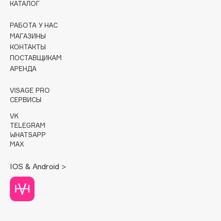
КАТАЛОГ
Cadence
РАБОТА У НАС
Capelli Dorati
МАГАЗИНЫ
Carbon Theory
КОНТАКТЫ
ПОСТАВЩИКАМ
Carmex
АРЕНДА
Carolina Herrera
Catrice
VISAGE PRO
СЕРВИСЫ
Celimax
Cettua
VK
TELEGRAM
Chupa Chups
WHATSAPP
Clarette
MAX
Clarins
IOS & Android >
Clarins Precious
Clinique
Clive Christian
Club De Nuit