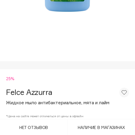
Подарки
Tom Ford
HFC
Для дома
Angiopharm
Техника
KIKO Milano
Estée Lauder
Clarins
0 - 9
25%
100BON
22|11
Felce Azzurra
Жидкое мыло антибактериальное, мята и лайм
A
*Цена на сайте может отличаться от цены в офлайн
Acqua di Parma
НЕТ ОТЗЫВОВ
НАЛИЧИЕ В МАГАЗИНАХ
Acque di Italia