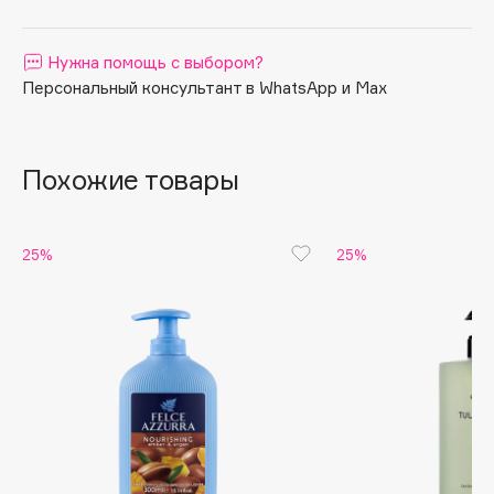
Apagard
Aravia Professional
Нужна помощь с выбором?
Персональный консультант в WhatsApp и Max
Arcadia
Archetype
Architect Demidoff
Похожие товары
ARIVE MAKEUP
Art&Fact
Art-Visage
25%
25%
Artdeco
Astra
Atelier Rebul
Augustinus Bader
Aveda
Avene