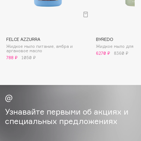
B
Babor
Baffy
Balmain Hair Couture
ЭКСКЛЮЗИВ
FELCE AZZURRA
BYREDO
Banderas
Жидкое мыло питание, амбра и
Жидкое мыло для рук
аргановое масло
6270 ₽
8360 ₽
Basicare
788 ₽
1050 ₽
Batiste
Beauty Bomb
Beauty Pati
Beautyblades
НОВИНКА
beautyblender
Bebble
Узнавайте первыми об акциях и
Beverly Hills Polo Club
специальных предложениях
Biodance
Bioderma