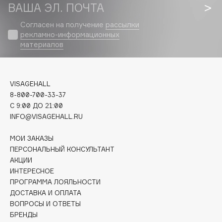
Biomed
ВАША ЭЛ. ПОЧТА
Biorepair
Согласен на получение
рассылки
Blanx
рекламно-информационных
материалов
Blistex
BLOME
Boadicea The Victorious
VISAGEHALL
Bobbi Brown
8-800-700-33-37
BOOMSHOP
C 9:00 ДО 21:00
BORK
INFO@VISAGEHALL.RU
Brunello Cucinelli
МОИ ЗАКАЗЫ
Bvlgari
ПЕРСОНАЛЬНЫЙ КОНСУЛЬТАНТ
by TERRY
АКЦИИ
BY WISHTREND
ИНТЕРЕСНОЕ
ПРОГРАММА ЛОЯЛЬНОСТИ
Byredo
ДОСТАВКА И ОПЛАТА
ВОПРОСЫ И ОТВЕТЫ
БРЕНДЫ
C