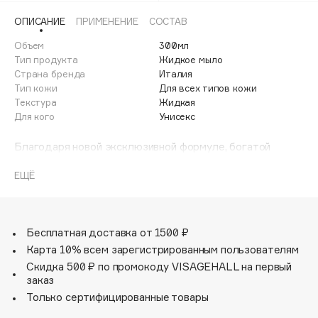
Adele for you
ОПИСАНИЕ
ПРИМЕНЕНИЕ
СОСТАВ
Финал лета
Advante
ЭКСКЛЮЗИВ
Объем
300мл
1 АВГ - 31 АВГ
Aesop
Тип продукта
Жидкое мыло
Age Stop
Страна бренда
Италия
ЭКСКЛЮЗИВ
Тип кожи
Для всех типов кожи
AHFA Cosmetics
Текстура
Жидкая
Ajmal
Для кого
Унисекс
Alix Avien
Благодаря новой эксклюзивной формуле, богатой
Allies of Skin
маслом чайного дерева, известного своими
AMAN
антибактериальными и гигиеническими свойствами,
ЕЩЁ
жидкое мыло Felce Azzurra нежно очищает кожу,
Amina Daudova Brushes
соблюдая естественный баланс. Подходит для рук и
Amouage
лица. Свежие нотки аромата лайма дополнены
оттенками ледяной мяты. В основе парфюмерной
Бесплатная доставка от 1500 ₽
Amuleto Di Casa
композиции ноты мускуса и лепестков жасмина,
Карта 10% всем зарегистрированным пользователям
Angiopharm
ЭКСКЛЮЗИВ
орхидеи и ландыша.
Скидка 500 ₽ по промокоду VISAGEHALL на первый
Annbeauty
заказ
Anua
Только сертифицированные товары
Apadent